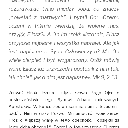
martwych. Zachowali to polecenie,
rozprawiając tylko między sobą, co znaczy
„powstać z martwych”. I pytali Go: «Czemu
uczeni w Piśmie twierdzą, że wpierw musi
przyjść Eliasz?» A On im rzekł: «Istotnie, Eliasz
przyjdzie najpierw i wszystko naprawi. Ale jak
jest napisane o Synu Człowieczym? Ma On
wiele cierpieć i być wzgardzony. Otóż mówię
wam: Eliasz już przyszedł i postąpili z nim tak,
jak chcieli, jak o nim jest napisane». Mk 9, 2-13
Zauważ blask Jezusa. Usłysz słowa Boga Ojca o
posłuszeństwie Jego Synowi. Zobacz zmieszanych
Apostołów. W końcu zostań sam na sam z Jezusem i
bądź z Nim w ciszy. Pozwól Mu umocnić Twoje serce.
Proś o głębszą wiarę w Jego obecność. Podziękuj za
Jego cichą obecność. Poproś o towarzyszenie Ci przez