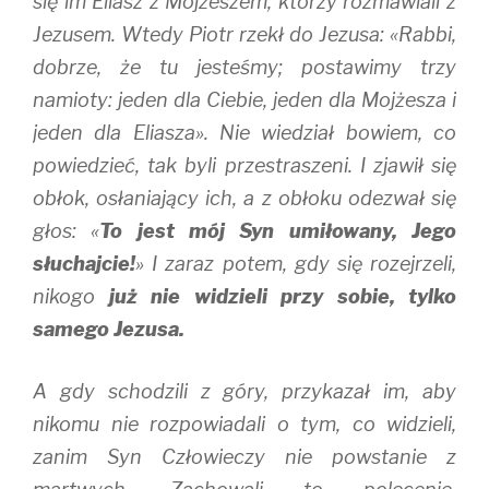
się im Eliasz z Mojżeszem, którzy rozmawiali z
Jezusem. Wtedy Piotr rzekł do Jezusa: «Rabbi,
dobrze, że tu jesteśmy; postawimy trzy
namioty: jeden dla Ciebie, jeden dla Mojżesza i
jeden dla Eliasza». Nie wiedział bowiem, co
powiedzieć, tak byli przestraszeni. I zjawił się
obłok, osłaniający ich, a z obłoku odezwał się
głos: «
To jest mój Syn umiłowany, Jego
słuchajcie!
» I zaraz potem, gdy się rozejrzeli,
nikogo
już nie widzieli przy sobie, tylko
samego Jezusa.
A gdy schodzili z góry, przykazał im, aby
nikomu nie rozpowiadali o tym, co widzieli,
zanim Syn Człowieczy nie powstanie z