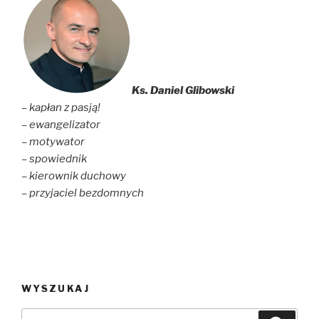
Ks. Daniel Glibowski
– kapłan z pasją!
– ewangelizator
– motywator
– spowiednik
– kierownik duchowy
– przyjaciel bezdomnych
WYSZUKAJ
Szukaj: