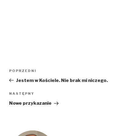
Nawigacja
Poprzedni
POPRZEDNI
wpisu
wpis
Jestem w Kościele. Nie brak mi niczego.
Następny
NASTĘPNY
wpis
Nowe przykazanie