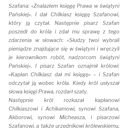
Szafana: «Znalazłem księgę Prawa w świątyni
Pańskiej». I dał Chilkiasz księgę Szafanowi,
który ją czytał. Następnie pisarz Szafan
poszedł do króla i zdał mu sprawę z tego
zdarzenia w słowach: «Słudzy twoi wybrali
pieniądze znajdujące się w świątyni i wręczyli
je kierownikom robót, nadzorcom świątyni
Pańskiej». I pisarz Szafan oznajmił królowi:
«Kapłan Chilkiasz dał mi księgę» – i Szafan
odczytał ją wobec króla. Kiedy król usłyszał
słowa księgi Prawa, rozdarł szaty.
Następnie król rozkazał kapłanowi
Chilkiaszowi i Achikamowi, synowi Szafana,
Akborowi, synowi Micheasza, i pisarzowi
Szafanowi, a także urzędnikowi królewskiemu,