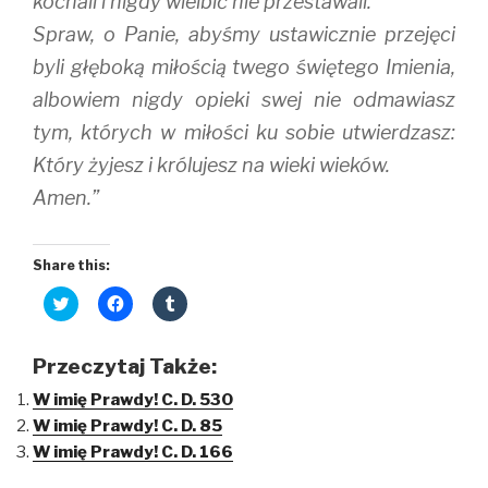
kochali i nigdy wielbić nie przestawali.
Spraw, o Panie, abyśmy ustawicznie przejęci
byli głęboką miłością twego świętego Imienia,
albowiem nigdy opieki swej nie odmawiasz
tym, których w miłości ku sobie utwierdzasz:
Który żyjesz i królujesz na wieki wieków.
Amen.”
Share this:
C
C
C
l
l
l
i
i
i
c
c
c
k
k
k
Przeczytaj Także:
t
t
t
o
o
o
W imię Prawdy! C. D. 530
s
s
s
h
h
h
W imię Prawdy! C. D. 85
a
a
a
r
r
r
W imię Prawdy! C. D. 166
e
e
e
o
o
o
n
n
n