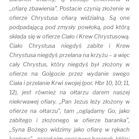
,,ofiarę zbawienia”. Postacie czynią złożenie w
ofierze Chrystusa ofiarą widzialną. Są one
podpadającą pod zmysły powłoką, pod którą
składa się w ofierze Ciało i Krew Chrystusową.
Ciało Chrystusa niegdyś zabite i Krew
Chrystusa niegdyś przelana na krzyżu – a więc
cały Chrystus, który niegdyś był złożony w
ofierze na Golgocie przez wydanie swego
Ciała i przelanie Krwi swojej (por. Hbr 10, 10; 11,
12), jest również na ołtarzu darem naszej
niekrwawej ofiary. ,,Pan Jezus leży złożony w
ofierze na ołtarzu”, tam ,,oglądamy Go, jako
zabitego i złożonego w ofierze baranka”,
,,Syna Bożego widzimy jako ofiarę w rękach
kapłana”, ,,przed nim spoczywa baranek, który