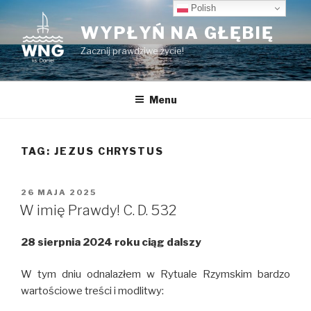
Przeskocz
Polish
do
WYPŁYŃ NA GŁĘBIĘ
treści
Zacznij prawdziwe życie!
Menu
TAG:
JEZUS CHRYSTUS
OPUBLIKOWANE
26 MAJA 2025
W
W imię Prawdy! C. D. 532
28 sierpnia 2024 roku ciąg dalszy
W tym dniu odnalazłem w Rytuale Rzymskim bardzo
wartościowe treści i modlitwy: