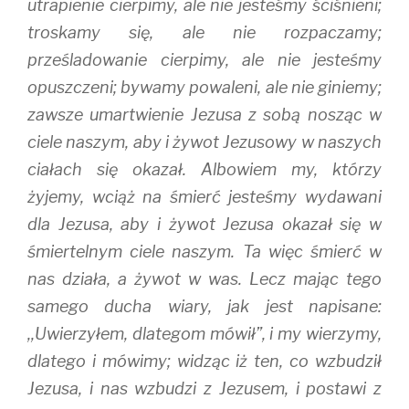
utrapienie cierpimy, ale nie jesteśmy ściśnieni;
troskamy się, ale nie rozpaczamy;
prześladowanie cierpimy, ale nie jesteśmy
opuszczeni; bywamy powaleni, ale nie giniemy;
zawsze umartwienie Jezusa z sobą nosząc w
ciele naszym, aby i żywot Jezusowy w naszych
ciałach się okazał. Albowiem my, którzy
żyjemy, wciąż na śmierć jesteśmy wydawani
dla Jezusa, aby i żywot Jezusa okazał się w
śmiertelnym ciele naszym. Ta więc śmierć w
nas działa, a żywot w was. Lecz mając tego
samego ducha wiary, jak jest napisane:
,,Uwierzyłem, dlategom mówił”, i my wierzymy,
dlatego i mówimy; widząc iż ten, co wzbudził
Jezusa, i nas wzbudzi z Jezusem, i postawi z