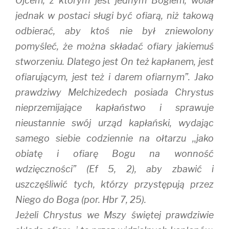
Ojcem, z którym jest jednym Bogiem, wolał
jednak w postaci sługi być ofiarą, niż takową
odbierać, aby ktoś nie był zniewolony
pomyśleć, że można składać ofiary jakiemuś
stworzeniu. Dlatego jest On też kapłanem, jest
ofiarującym, jest też i darem ofiarnym”. Jako
prawdziwy Melchizedech posiada Chrystus
nieprzemijające kapłaństwo i sprawuje
nieustannie swój urząd kapłański, wydając
samego siebie codziennie na ołtarzu ,,jako
obiatę i ofiarę Bogu na wonność
wdzięczności” (Ef 5, 2), aby zbawić i
uszczęśliwić tych, którzy przystępują przez
Niego do Boga (por. Hbr 7, 25).
Jeżeli Chrystus we Mszy świętej prawdziwie