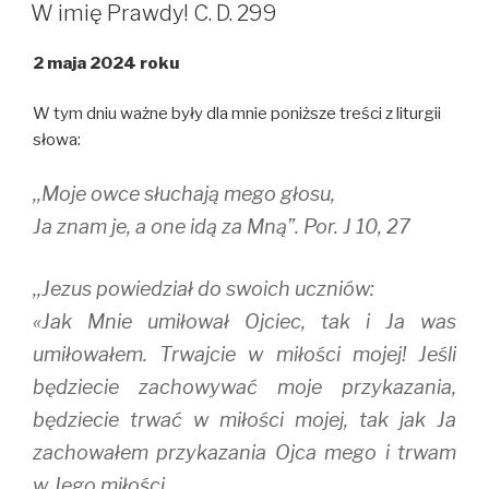
W
t
b
l
W imię Prawdy! C. D. 299
e
o
r
r
o
(
(
k
O
2 maja 2024 roku
O
(
p
p
O
e
e
p
n
n
e
s
W tym dniu ważne były dla mnie poniższe treści z liturgii
s
n
i
i
s
n
słowa:
n
i
n
n
n
e
e
n
w
,,Moje owce słuchają mego głosu,
w
e
w
w
w
i
i
w
n
Ja znam je, a one idą za Mną”. Por. J 10, 27
n
i
d
d
n
o
o
d
w
w
o
)
,,Jezus powiedział do swoich uczniów:
)
w
)
«Jak Mnie umiłował Ojciec, tak i Ja was
umiłowałem. Trwajcie w miłości mojej! Jeśli
będziecie zachowywać moje przykazania,
będziecie trwać w miłości mojej, tak jak Ja
zachowałem przykazania Ojca mego i trwam
w Jego miłości.