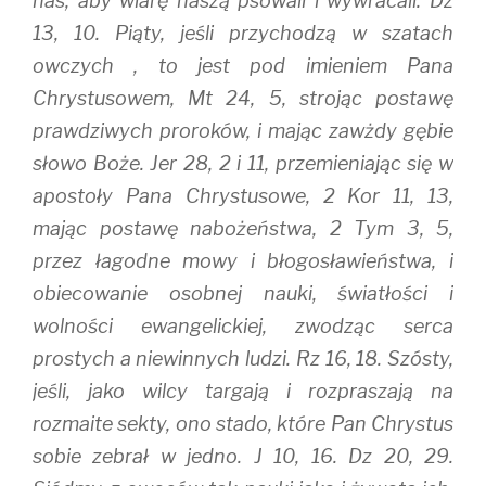
nas, aby wiarę naszą psowali i wywracali. Dz
13, 10. Piąty, jeśli przychodzą w szatach
owczych , to jest pod imieniem Pana
Chrystusowem, Mt 24, 5, strojąc postawę
prawdziwych proroków, i mając zawżdy gębie
słowo Boże. Jer 28, 2 i 11, przemieniając się w
apostoły Pana Chrystusowe, 2 Kor 11, 13,
mając postawę nabożeństwa, 2 Tym 3, 5,
przez łagodne mowy i błogosławieństwa, i
obiecowanie osobnej nauki, światłości i
wolności ewangelickiej, zwodząc serca
prostych a niewinnych ludzi. Rz 16, 18. Szósty,
jeśli, jako wilcy targają i rozpraszają na
rozmaite sekty, ono stado, które Pan Chrystus
sobie zebrał w jedno. J 10, 16. Dz 20, 29.