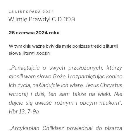
T
F
T
w
a
u
i
c
m
OPUBLIKOWANE
15 LISTOPADA 2024
t
e
b
W
t
b
l
W imię Prawdy! C. D. 398
e
o
r
r
o
(
(
k
O
26 czerwca 2024 roku
O
(
p
p
O
e
e
p
n
n
e
s
W tym dniu ważne były dla mnie poniższe treści z liturgii
s
n
i
i
s
n
słowa i liturgii godzin:
n
i
n
n
n
e
e
n
w
,,Pamiętajcie o swych przełożonych, którzy
w
e
w
w
w
i
i
w
n
głosili wam słowo Boże, i rozpamiętując koniec
n
i
d
d
n
o
ich życia, naśladujcie ich wiarę. Jezus Chrystus
o
d
w
w
o
)
wczoraj i dziś, ten sam także na wieki. Nie
)
w
)
dajcie się uwieść różnym i obcym naukom”.
Hbr 13, 7-9a
,,Arcykapłan Chilkiasz powiedział do pisarza