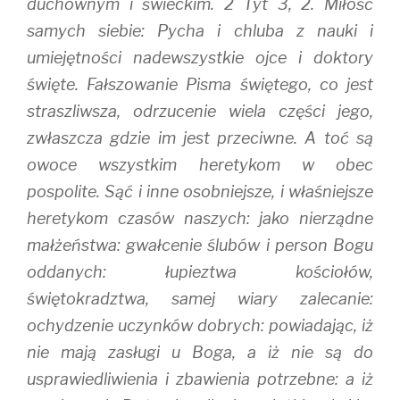
duchownym i świeckim. 2 Tyt 3, 2. Miłość
samych siebie: Pycha i chluba z nauki i
umiejętności nadewszystkie ojce i doktory
święte. Fałszowanie Pisma świętego, co jest
straszliwsza, odrzucenie wiela części jego,
zwłaszcza gdzie im jest przeciwne. A toć są
owoce wszystkim heretykom w obec
pospolite. Sąć i inne osobniejsze, i właśniejsze
heretykom czasów naszych: jako nierządne
małżeństwa: gwałcenie ślubów i person Bogu
oddanych: łupieztwa kościołów,
świętokradztwa, samej wiary zalecanie:
ochydzenie uczynków dobrych: powiadając, iż
nie mają zasługi u Boga, a iż nie są do
usprawiedliwienia i zbawienia potrzebne: a iż