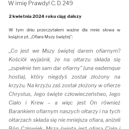
W
t
b
l
W imię Prawdy! C. D. 249
e
o
r
r
o
(
(
k
O
2 kwietnia 2024 roku ciąg dalszy
O
(
p
p
O
e
e
p
n
n
e
s
W tym dniu przeczytałem ważne dla mnie słowa w
s
n
i
i
s
n
książce pt. ,,Ofiara Mszy świętej”:
n
i
n
n
n
e
e
n
w
,,Co jest we Mszy świętej darem ofiarnym?
w
e
w
w
w
i
i
w
n
Kościół wyjaśnił, że na ołtarzu składa się
n
i
d
d
n
o
,,zupełnie ten sam dar ofiarny” (una eademque
o
d
w
w
o
)
hostia), który niegdyś został złożony na
)
w
)
krzyżu. Na krzyżu zaś został złożony w ofierze
Chrystus, Jego święte człowieczeństwo, Jego
Ciało i Krew – a więc jest On również
Barankiem ofiarnym naszych ołtarzy i na tych
ołtarzach składa się nie mniejsza ofiara, aniżeli
Bóg-Człowiek. Msza święta jest ofiarą Ciała i