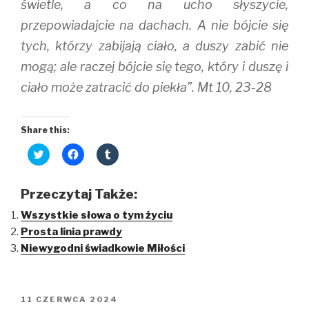
świetle, a co na ucho słyszycie,
przepowiadajcie na dachach. A nie bójcie się
tych, którzy zabijają ciało, a duszy zabić nie
mogą; ale raczej bójcie się tego, który i duszę i
ciało może zatracić do piekła”. Mt 10, 23-28
Share this:
C
C
C
l
l
l
i
i
i
c
c
c
k
k
k
Przeczytaj Także:
t
t
t
o
o
o
Wszystkie słowa o tym życiu
s
s
s
h
h
h
Prosta linia prawdy
a
a
a
r
r
r
Niewygodni świadkowie Miłości
e
e
e
o
o
o
n
n
n
T
F
T
w
a
u
i
c
m
OPUBLIKOWANE
11 CZERWCA 2024
t
e
b