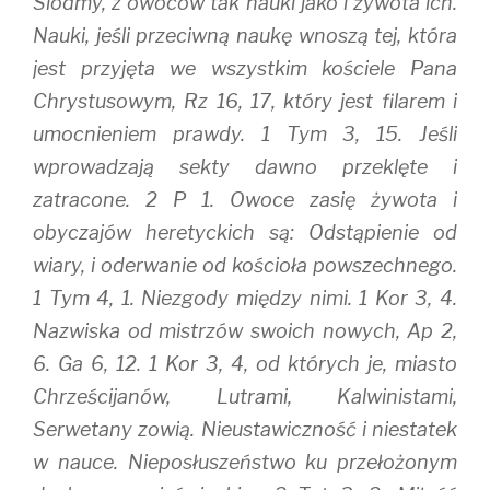
Siódmy, z owoców tak nauki jako i żywota ich.
Nauki, jeśli przeciwną naukę wnoszą tej, która
jest przyjęta we wszystkim kościele Pana
Chrystusowym, Rz 16, 17, który jest filarem i
umocnieniem prawdy. 1 Tym 3, 15. Jeśli
wprowadzają sekty dawno przeklęte i
zatracone. 2 P 1. Owoce zasię żywota i
obyczajów heretyckich są: Odstąpienie od
wiary, i oderwanie od kościoła powszechnego.
1 Tym 4, 1. Niezgody między nimi. 1 Kor 3, 4.
Nazwiska od mistrzów swoich nowych, Ap 2,
6. Ga 6, 12. 1 Kor 3, 4, od których je, miasto
Chrześcijanów, Lutrami, Kalwinistami,
Serwetany zowią. Nieustawiczność i niestatek
w nauce. Nieposłuszeństwo ku przełożonym