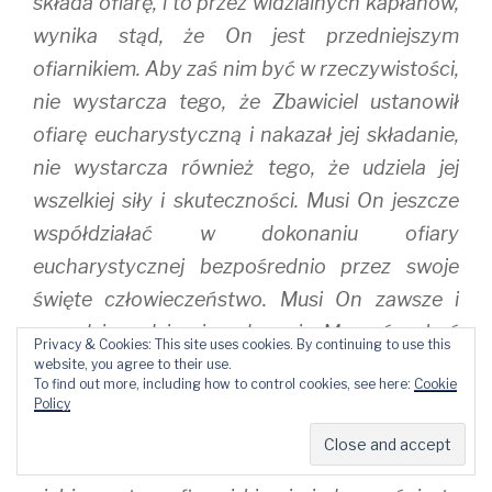
składa ofiarę, i to przez widzialnych kapłanów,
wynika stąd, że On jest przedniejszym
ofiarnikiem. Aby zaś nim być w rzeczywistości,
nie wystarcza tego, że Zbawiciel ustanowił
ofiarę eucharystyczną i nakazał jej składanie,
nie wystarcza również tego, że udziela jej
wszelkiej siły i skuteczności. Musi On jeszcze
współdziałać w dokonaniu ofiary
eucharystycznej bezpośrednio przez swoje
święte człowieczeństwo. Musi On zawsze i
wszędzie, gdzie się odprawia Msza św., być
Privacy & Cookies: This site uses cookies. By continuing to use this
czynny jako kapłan. Przez usta widzialnego
website, you agree to their use.
To find out more, including how to control cookies, see here:
Cookie
kapłana Chrystus zamienia przygotowane
Policy
chleb i wino w Ciało i Krew swoją, tj. przenosi
Ciało i Krew, swoje człowieczeństwo, samego