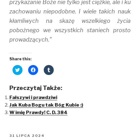
przykazanie Boże nie tylko jest ciężkie, ale i ku
zachowaniu niepodobne. I wiele takich nauk
kłamliwych na skazę wszelkiego życia
pobożnego we wszystkich staniech prosto
prowadzących.”
Share this:
C
C
C
l
l
l
i
i
i
c
c
c
k
k
k
Przeczytaj Także:
t
t
t
o
o
o
Fałszywi i prawdziwi
s
s
s
h
h
h
Jak Kuba Bogu tak Bóg Kubie :)
a
a
a
r
r
r
W imię Prawdy! C. D. 384
e
e
e
o
o
o
n
n
n
T
F
T
w
a
u
i
c
m
OPUBLIKOWANE
31 LIPCA 2024
t
e
b