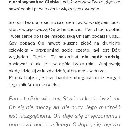
cierpliwy wobec Ciebie
i wciąż wierzy w Twoje głębsze
nawrócenie i przynoszenie większych owoców…
Spróbuj też poprosić Boga o cierpliwość względem ludzi,
którzy wciąż ćwiczą Cię w tej cnocie… Pan chce uzdolnić
Twoje serce do takiej miłości, jaką On sam obdarza ludzi…
Gdy dopada Cię nawet słuszna złość na drugiego
człowieka – przypominaj sobie często, jaki jest Bóg
względem Ciebie… Ty natomiast
nie bądź sędzią
,
ponieważ to nie jest w ogóle Twoja rola… Znaj swoją
biedę i dziękuj za każdy dzień, który masz w darze…
Prorok Izajasz jeszcze bardziej ubogaca obraz Boga i
Jego miłość do człowieka:
Pan – to Bóg wieczny, Stwórca krańców ziemi.
On się nie męczy ani nie nuży, Jego mądrość
jest niezgłębiona. On daje siłę zmęczonemu i
pomnaża moc bezsilnego. Chłopcy się męczą i