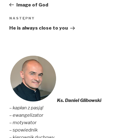
wpisu
wpis
Image of God
Następny
NASTĘPNY
wpis
He is always close to you
Ks. Daniel Glibowski
– kapłan z pasją!
– ewangelizator
– motywator
– spowiednik
– kierownik duchowy