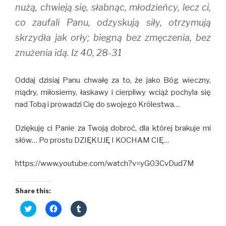
nużą, chwieją się, słabnąc, młodzieńcy, lecz ci,
co zaufali Panu, odzyskują siły, otrzymują
skrzydła jak orły; biegną bez zmęczenia, bez
znużenia idą. Iz 40, 28-31
Oddaj dzisiaj Panu chwałę za to, że jako Bóg wieczny,
mądry, miłosierny, łaskawy i cierpliwy wciąż pochyla się
nad Tobą i prowadzi Cię do swojego Królestwa…
Dziękuję ci Panie za Twoją dobroć, dla której brakuje mi
słów… Po prostu DZIĘKUJĘ I KOCHAM CIĘ…
https://www.youtube.com/watch?v=yG03CvDud7M
Share this:
C
C
C
l
l
l
i
i
i