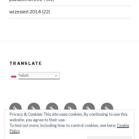
wrzesień 2014
(22)
TRANSLATE
Polish
O
Top
Ewangelizacja
Father
Video
PB
blogu
Lista
Daniel
Blog
Privacy & Cookies: This site uses cookies. By continuing to use this
website, you agree to their use.
Kontakt
Ślady
To find out more, including how to control cookies, see here:
Cookie
w
Policy
mediach