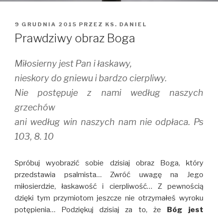
OPUBLIKOWANE
9 GRUDNIA 2015
PRZEZ
KS. DANIEL
W
Prawdziwy obraz Boga
Miłosierny jest Pan i łaskawy,
nieskory do gniewu i bardzo cierpliwy.
Nie postępuje z nami według naszych
grzechów
ani według win naszych nam nie odpłaca. Ps
103, 8. 10
Spróbuj wyobrazić sobie dzisiaj obraz Boga, który
przedstawia psalmista… Zwróć uwagę na Jego
miłosierdzie, łaskawość i cierpliwość… Z pewnością
dzięki tym przymiotom jeszcze nie otrzymałeś wyroku
potępienia… Podziękuj dzisiaj za to, że
Bóg jest