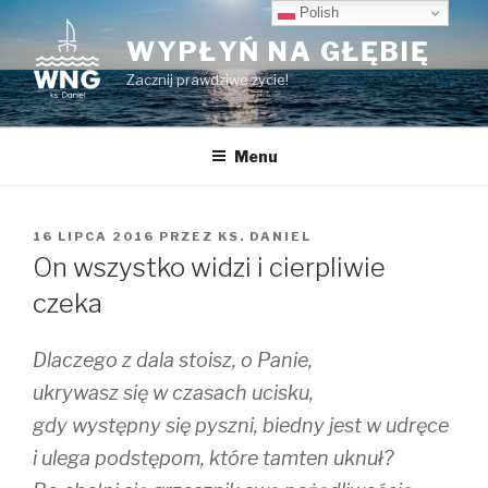
Przeskocz
Polish
do
WYPŁYŃ NA GŁĘBIĘ
treści
Zacznij prawdziwe życie!
Menu
OPUBLIKOWANE
16 LIPCA 2016
PRZEZ
KS. DANIEL
W
On wszystko widzi i cierpliwie
czeka
Dlaczego z dala stoisz, o Panie,
ukrywasz się w czasach ucisku,
gdy występny się pyszni, biedny jest w udręce
i ulega podstępom, które tamten uknuł?