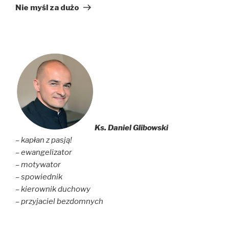
wpis
Nie myśl za dużo
Ks. Daniel Glibowski
– kapłan z pasją!
– ewangelizator
– motywator
– spowiednik
– kierownik duchowy
– przyjaciel bezdomnych