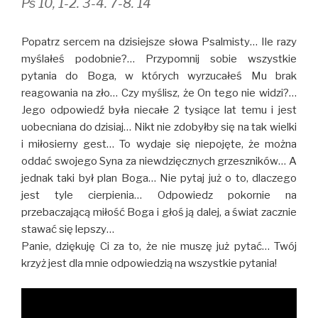
Ps 10, 1-2. 3-4. 7-8. 14
Popatrz sercem na dzisiejsze słowa Psalmisty… Ile razy
myślałeś podobnie?… Przypomnij sobie wszystkie
pytania do Boga, w których wyrzucałeś Mu brak
reagowania na zło… Czy myślisz, że On tego nie widzi?…
Jego odpowiedź była niecałe 2 tysiące lat temu i jest
uobecniana do dzisiaj… Nikt nie zdobyłby się na tak wielki
i miłosierny gest… To wydaje się niepojęte, że można
oddać swojego Syna za niewdzięcznych grzeszników… A
jednak taki był plan Boga… Nie pytaj już o to, dlaczego
jest tyle cierpienia… Odpowiedz pokornie na
przebaczającą miłość Boga i głoś ją dalej, a świat zacznie
stawać się lepszy…
Panie, dziękuję Ci za to, że nie muszę już pytać… Twój
krzyż jest dla mnie odpowiedzią na wszystkie pytania!