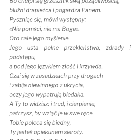
Bo chełpi się grzesznik swą pożądliwością,
bluźni drapieżca i pogardza Panem.
Pyszniąc się, mówi występny:
«Nie pomści, nie ma Boga».
Oto całe jego myślenie.
Jego usta pełne przekleństwa, zdrady i
podstępu,
a pod jego językiem złość i krzywda.
Czai się w zasadzkach przy drogach
i zabija niewinnego z ukrycia,
oczy jego wypatrują biedaka.
A Ty to widzisz: i trud, i cierpienie,
patrzysz, by wziąć je w swe ręce.
Tobie poleca się biedny,
Ty jesteś opiekunem sieroty.