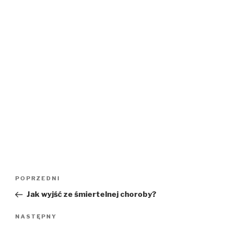
Nawigacja
Poprzedni
POPRZEDNI
wpisu
wpis
Jak wyjść ze śmiertelnej choroby?
Następny
NASTĘPNY