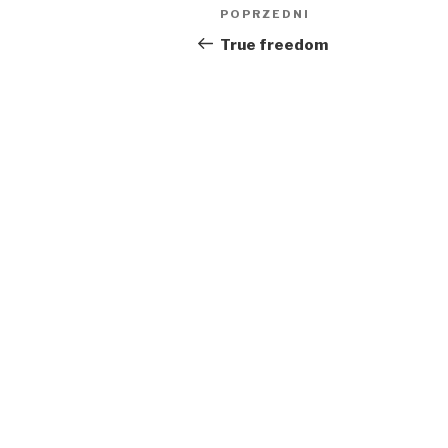
Nawigacja
Poprzedni
POPRZEDNI
wpisu
wpis
True freedom