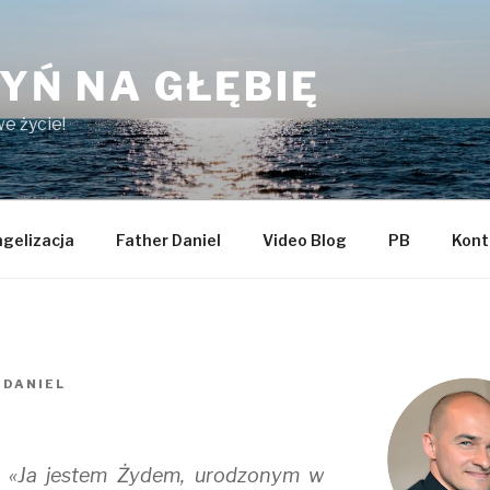
YŃ NA GŁĘBIĘ
e życie!
gelizacja
Father Daniel
Video Blog
PB
Kont
 DANIEL
u: «Ja jestem Żydem, urodzonym w