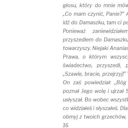
głosu, który do mnie mówił
„Co mam czynić, Panie?” 
idź do Damaszku, tam ci p
Ponieważ zaniewidzia
przyszedłem do Damaszku
towarzyszy. Niejaki Anania
Prawa, o którym wszyscy
świadectwo, przyszedł, 
„Szawle, bracie, przejrzyj!
On zaś powiedział: „Bóg
poznał Jego wolę i ujrzał 
usłyszał. Bo wobec wszystk
co widziałeś i słyszałeś. Dl
obmyj z twoich grzechów, 
16