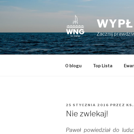
Przeskocz
do
treści
WYPŁ
Zacznij prawdziw
O blogu
Top Lista
Ewan
OPUBLIKOWANE
25 STYCZNIA 2016
PRZEZ
KS.
W
Nie zwlekaj!
Paweł powiedział do lud