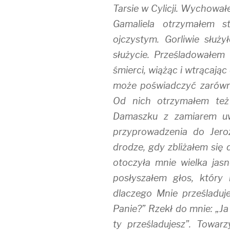
Tarsie w Cylicji. Wychował
Gamaliela otrzymałem s
ojczystym. Gorliwie służ
służycie. Prześladowałem
śmierci, wiążąc i wtrącając
może poświadczyć zarówno
Od nich otrzymałem też 
Damaszku z zamiarem uwi
przyprowadzenia do Jero
drodze, gdy zbliżałem się
otoczyła mnie wielka jas
posłyszałem głos, który
dlaczego Mnie prześladuje
Panie?” Rzekł do mnie: „Ja
ty prześladujesz”. Towarz