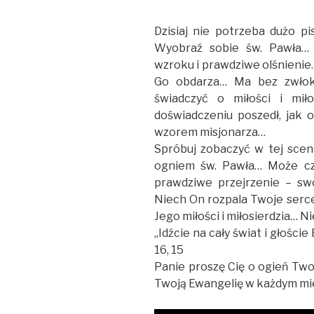
Dzisiaj nie potrzeba dużo 
Wyobraź sobie św. Pawła… 
wzroku i prawdziwe olśnieni
Go obdarza… Ma bez zwłoki
świadczyć o miłości i mi
doświadczeniu poszedł, jak o
wzorem misjonarza…
Spróbuj zobaczyć w tej scen
ogniem św. Pawła… Może cz
prawdziwe przejrzenie – sw
Niech On rozpala Twoje serce
Jego miłości i miłosierdzia… Ni
„Idźcie na cały świat i głośc
16, 15
Panie proszę Cię o ogień Tw
Twoją Ewangelię w każdym mie