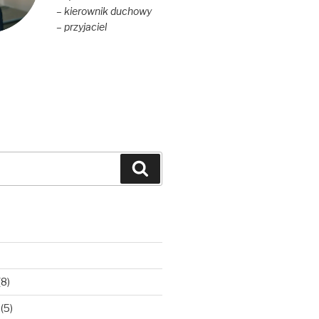
– kierownik duchowy
– przyjaciel
Szukaj
(8)
(5)