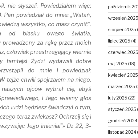
, nie słyszeli. Powiedziałem więc:
październik 2
A Pan powiedział do mnie: „Wstań,
wrzesień 202
owiedzą wszystko, co masz czynić”.
sierpień 2025
łem od blasku owego światła,
lipiec 2025
(4)
 prowadzony za rękę przez moich
sz, człowiek przestrzegający wiernie
czerwiec 202
 tamtejsi Żydzi wydawali dobre
maj 2025
(18)
przystąpił do mnie i powiedział:
kwiecień 2025
” W tejże chwili spojrzałem na niego.
marzec 2025
(
 naszych ojców wybrał cię, abyś
Sprawiedliwego, i Jego własny głos
luty 2025
(22)
ich ludzi będziesz świadczył o tym,
styczeń 2025
aczego teraz zwlekasz? Ochrzcij się i
grudzień 2024
wzywając Jego imienia!”» Dz 22, 3-
listopad 2024