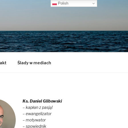
Polish
akt
Ślady w mediach
Ks. Daniel Glibowski
– kapłan z pasją!
– ewangelizator
– motywator
– spowiednik