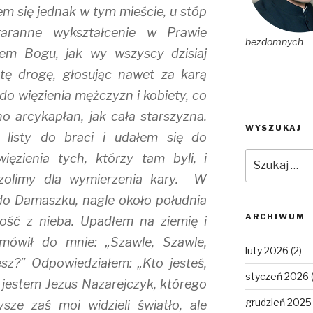
em się jednak w tym mieście, u stóp
taranne wykształcenie w Prawie
bezdomnych
yłem Bogu, jak wy wszyscy dzisiaj
 tę drogę, głosując nawet za karą
 do więzienia mężczyzn i kobiety, co
 arcykapłan, jak cała starszyzna.
WYSZUKAJ
listy do braci i udałem się do
Szukaj:
ęzienia tych, którzy tam byli, i
zolimy dla wymierzenia kary. W
 do Damaszku, nagle około południa
ARCHIWUM
ność z nieba. Upadłem na ziemię i
 mówił do mnie: „Szawle, Szawle,
luty 2026
(2)
sz?” Odpowiedziałem: „Kto jesteś,
styczeń 2026
 jestem Jezus Nazarejczyk, którego
grudzień 2025
ysze zaś moi widzieli światło, ale