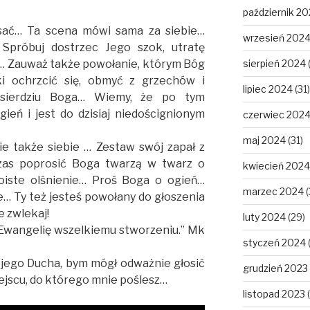
październik 2
pisać… Ta scena mówi sama za siebie…
wrzesień 202
Spróbuj dostrzec Jego szok, utratę
e… Zauważ także powołanie, którym Bóg
sierpień 2024
 ochrzcić się, obmyć z grzechów i
lipiec 2024
(31)
łosierdziu Boga… Wiemy, że po tym
gień i jest do dzisiaj niedoścignionym
czerwiec 202
maj 2024
(31)
ie także siebie … Zestaw swój zapał z
as poprosić Boga twarzą w twarz o
kwiecień 2024
oiste olśnienie… Proś Boga o ogień…
marzec 2024
(
… Ty też jesteś powołany do głoszenia
e zwlekaj!
luty 2024
(29)
ie Ewangelię wszelkiemu stworzeniu.” Mk
styczeń 2024
ojego Ducha, bym mógł odważnie głosić
grudzień 2023
jscu, do którego mnie poślesz…
listopad 2023
(