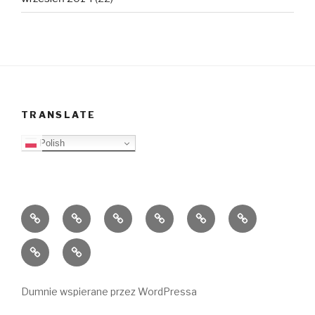
TRANSLATE
Polish
O
Top
Ewangelizacja
Father
Video
PB
blogu
Lista
Daniel
Blog
Kontakt
Ślady
w
mediach
Dumnie wspierane przez WordPressa