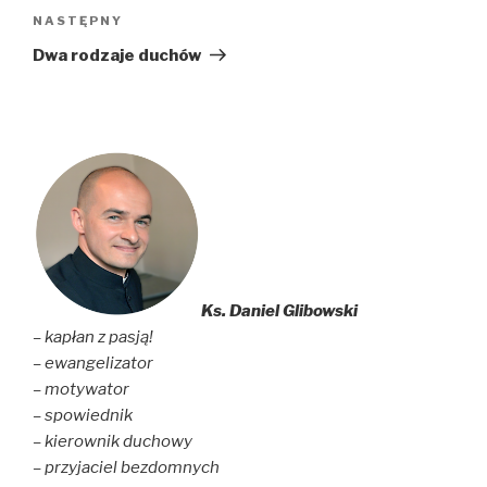
Następny
NASTĘPNY
wpis
Dwa rodzaje duchów
Ks. Daniel Glibowski
– kapłan z pasją!
– ewangelizator
– motywator
– spowiednik
– kierownik duchowy
– przyjaciel bezdomnych