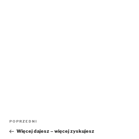
Nawigacja
Poprzedni
POPRZEDNI
wpisu
wpis
Więcej dajesz – więcej zyskujesz