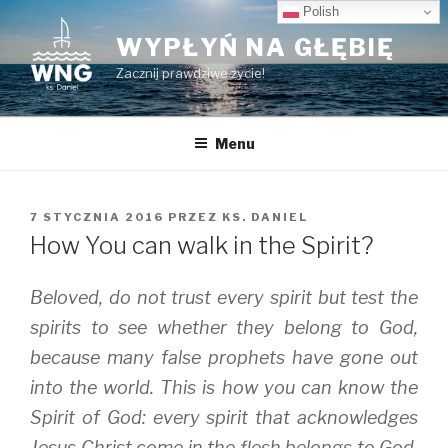
Przeskocz
Polish
do
WYPŁYŃ NA GŁĘBIĘ
treści
Zacznij prawdziwe życie!
Menu
OPUBLIKOWANE
7 STYCZNIA 2016
PRZEZ
KS. DANIEL
W
How You can walk in the Spirit?
Beloved, do not trust every spirit but test the
spirits to see whether they belong to God,
because many false prophets have gone out
into the world. This is how you can know the
Spirit of God: every spirit that acknowledges
Jesus Christ come in the flesh belongs to God,