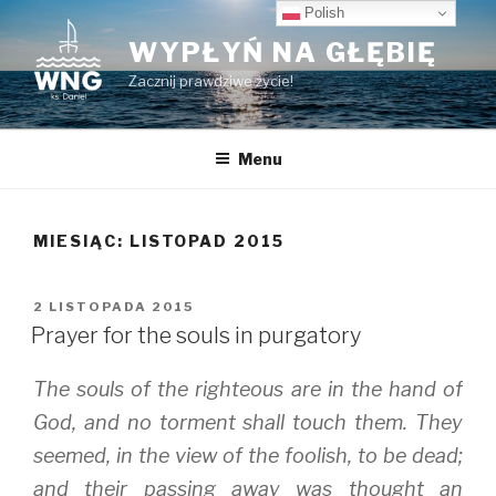
Przeskocz
Polish
do
WYPŁYŃ NA GŁĘBIĘ
treści
Zacznij prawdziwe życie!
Menu
MIESIĄC:
LISTOPAD 2015
OPUBLIKOWANE
2 LISTOPADA 2015
W
Prayer for the souls in purgatory
The souls of the righteous are in the hand of
God, and no torment shall touch them. They
seemed, in the view of the foolish, to be dead;
and their passing away was thought an