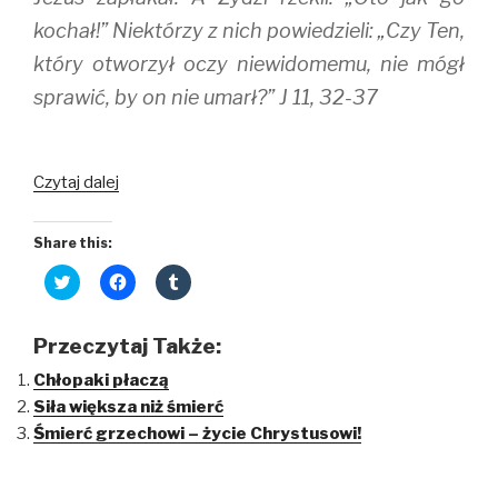
kochał!” Niektórzy z nich powiedzieli: „Czy Ten,
który otworzył oczy niewidomemu, nie mógł
sprawić, by on nie umarł?” J 11, 32-37
Czytaj dalej
Share this:
C
C
C
l
l
l
i
i
i
c
c
c
k
k
k
Przeczytaj Także:
t
t
t
o
o
o
Chłopaki płaczą
s
s
s
h
h
h
Siła większa niż śmierć
a
a
a
r
r
r
Śmierć grzechowi – życie Chrystusowi!
e
e
e
o
o
o
n
n
n
T
F
T
w
a
u