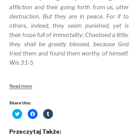
affliction and their going forth from us, utter
destruction. But they are in peace. For if to
others, indeed, they seem punished, yet is
their hope full of immortality; Chastised a little,
they shall be greatly blessed, because God
tried them and found them worthy of himself.
Wis 3:1-5
Read more
Share this:
C
C
C
l
l
l
i
i
i
c
c
c
k
k
k
Przeczytaj Także:
t
t
t
o
o
o