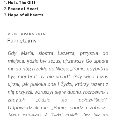
He Is The Gift
s
s
s
h
h
h
Peace of Heart
a
a
a
r
r
r
Hope of all hearts
e
e
e
o
o
o
n
n
n
T
F
T
w
a
u
i
c
m
OPUBLIKOWANE
2 LISTOPADA 2015
t
e
b
W
t
b
l
Pamiętajmy
e
o
r
r
o
(
(
k
O
Gdy Maria, siostra Łazarza, przyszła do
O
(
p
p
O
e
e
p
n
miejsca, gdzie był Jezus, ujrzawszy Go upadła
n
e
s
s
n
i
mu do nóg i rzekła do Niego: „Panie, gdybyś tu
i
s
n
n
i
n
był, mój brat by nie umarł”. Gdy więc Jezus
n
n
e
e
n
w
w
e
w
ujrzał, jak płakała ona i Żydzi, którzy razem z
w
w
i
i
w
n
nią przyszli, wzruszył się w duchu, rozrzewnił i
n
i
d
d
n
o
zapytał: „Gdzie go położyliście?”
o
d
w
w
o
)
)
w
Odpowiedzieli mu: „Panie, chodź i zobacz”.
)
Jezus zapłakał. A Żydzi rzekli: „Oto jak go