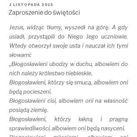
i
c
m
OPUBLIKOWANE
1 LISTOPADA 2015
t
e
b
W
t
b
l
Zaproszenie do świętości
e
o
r
r
o
(
(
k
O
Jezus, widząc tłumy, wyszedł na górę. A gdy
O
(
p
p
O
e
e
p
n
usiadł, przystąpili do Niego Jego uczniowie.
n
e
s
s
n
i
Wtedy otworzył swoje usta i nauczał ich tymi
i
s
n
n
i
n
słowami:
n
n
e
e
n
w
w
e
w
„Błogosławieni ubodzy w duchu, albowiem do
w
w
i
i
w
n
nich należy królestwo niebieskie.
n
i
d
d
n
o
Błogosławieni, którzy się smucą, albowiem oni
o
d
w
w
o
)
)
w
będą pocieszeni.
)
Błogosławieni cisi, albowiem oni na własność
posiądą ziemię.
Błogosławieni, którzy łakną i pragną
sprawiedliwości, albowiem oni będą nasyceni.