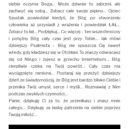
siebie oczyma Boga… Może dziwnie to zabrzmi, ale
zachwyć się sobą… Zobacz całe swoje piękno… Ojciec
Szustak powiedział kiedyś, że Bóg po stworzeniu
człowieka aż przysiadł z wrażenia i powiedział: ŁAŁ…
Zobacz to łał… Podziękuj… Co więcej – ten wszechmocny
i potężny Bóg cały czas jest przy Tobie… Jak mówi
dzisiejszy Psalmista – Bóg nie opuszcza Cię nawet
wtedy, gdy kładziesz się w Otchłani. To znaczy odwracasz
się od Niego i żyjesz w grzechu śmiertelnym… Bóg
cierpliwie czeka na Twój powrót… Cały czas ma
wyciągnięte ramiona… Postaraj się przeżyć dzisiejszy
dzień ze świadomością, że Bóg jest bardzo blisko Ciebie i
przenika Twój umysł, serce i myśli… Rozmawiaj z Nim
podczas zwykłych czynności…
Panie, dziękuję Ci za to, że przenikasz i znasz mnie
całego… Dziękuję za łaskę patrzenia na siebie poprzez
Twoją miłość…