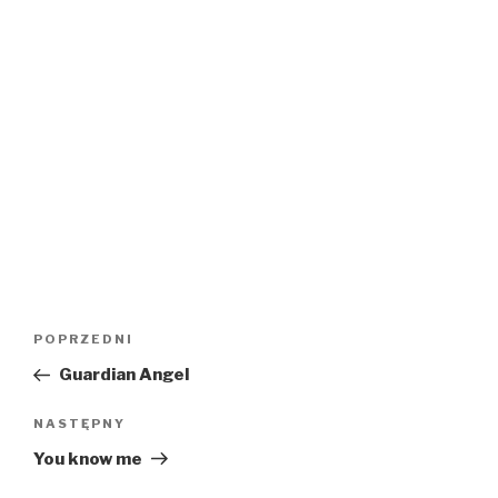
Nawigacja
Poprzedni
POPRZEDNI
wpisu
wpis
Guardian Angel
Następny
NASTĘPNY
wpis
You know me