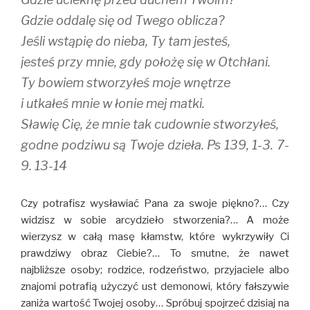
Gdzie oddalę się od Twego oblicza?
Jeśli wstąpię do nieba, Ty tam jesteś,
jesteś przy mnie, gdy położę się w Otchłani.
Ty bowiem stworzyłeś moje wnętrze
i utkałeś mnie w łonie mej matki.
Sławię Cię, że mnie tak cudownie stworzyłeś,
godne podziwu są Twoje dzieła. Ps 139, 1-3. 7-
9. 13-14
Czy potrafisz wysławiać Pana za swoje piękno?… Czy
widzisz w sobie arcydzieło stworzenia?… A może
wierzysz w całą masę kłamstw, które wykrzywiły Ci
prawdziwy obraz Ciebie?… To smutne, że nawet
najbliższe osoby; rodzice, rodzeństwo, przyjaciele albo
znajomi potrafią użyczyć ust demonowi, który fałszywie
zaniża wartość Twojej osoby… Spróbuj spojrzeć dzisiaj na