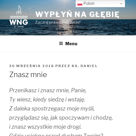
Przeskocz
Polish
do
WYPŁYŃ NA GŁĘBIĘ
treści
Zacznij prawdziwe życie!
Menu
OPUBLIKOWANE
30 WRZEŚNIA 2016
PRZEZ
KS. DANIEL
W
Znasz mnie
Przenikasz i znasz mnie, Panie,
Ty wiesz, kiedy siedzę i wstaję.
Z daleka spostrzegasz moje myśli,
przyglądasz się, jak spoczywam i chodzę,
i znasz wszystkie moje drogi.
Gdzie ucieknę przed duchem Twoim?