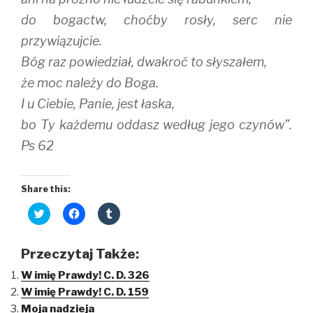
do bogactw, choćby rosły, serc nie
przywiązujcie.
Bóg raz powiedział, dwakroć to słyszałem,
że moc należy do Boga.
I u Ciebie, Panie, jest łaska,
bo Ty każdemu oddasz według jego czynów”.
Ps 62
Share this:
C
C
C
l
l
l
i
i
i
c
c
c
k
k
k
Przeczytaj Także:
t
t
t
o
o
o
W imię Prawdy! C. D. 326
s
s
s
h
h
h
W imię Prawdy! C. D. 159
a
a
a
r
r
r
Moja nadzieja
e
e
e