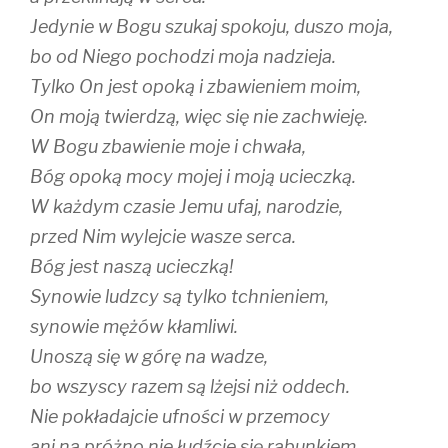
Jedynie w Bogu szukaj spokoju, duszo moja,
bo od Niego pochodzi moja nadzieja.
Tylko On jest opoką i zbawieniem moim,
On moją twierdzą, więc się nie zachwieję.
W Bogu zbawienie moje i chwała,
Bóg opoką mocy mojej i moją ucieczką.
W każdym czasie Jemu ufaj, narodzie,
przed Nim wylejcie wasze serca.
Bóg jest naszą ucieczką!
Synowie ludzcy są tylko tchnieniem,
synowie mężów kłamliwi.
Unoszą się w górę na wadze,
bo wszyscy razem są lżejsi niż oddech.
Nie pokładajcie ufności w przemocy
ani na próżno nie łudźcie się rabunkiem,