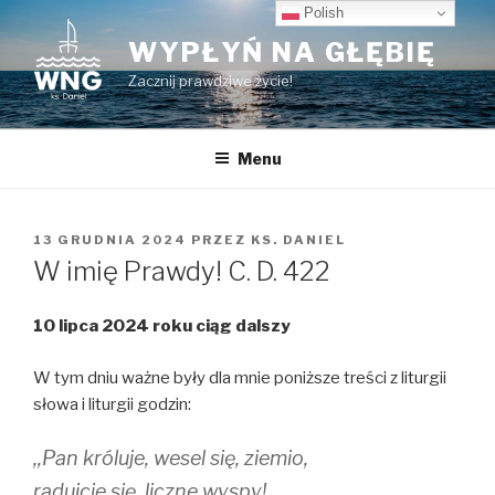
Przeskocz
Polish
do
WYPŁYŃ NA GŁĘBIĘ
treści
Zacznij prawdziwe życie!
Menu
OPUBLIKOWANE
13 GRUDNIA 2024
PRZEZ
KS. DANIEL
W
W imię Prawdy! C. D. 422
10 lipca 2024 roku ciąg dalszy
W tym dniu ważne były dla mnie poniższe treści z liturgii
słowa i liturgii godzin:
,,Pan króluje, wesel się, ziemio,
radujcie się, liczne wyspy!