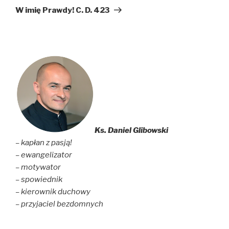
wpis
W imię Prawdy! C. D. 423
Ks. Daniel Glibowski
– kapłan z pasją!
– ewangelizator
– motywator
– spowiednik
– kierownik duchowy
– przyjaciel bezdomnych