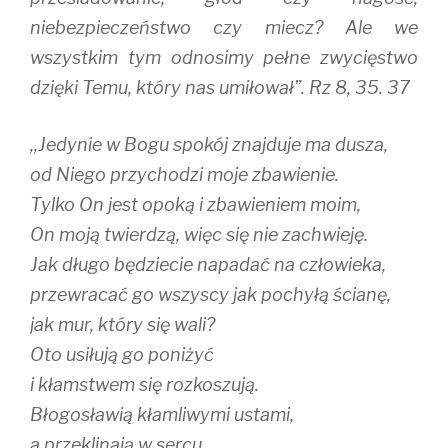
niebezpieczeństwo czy miecz? Ale we
wszystkim tym odnosimy pełne zwycięstwo
dzięki Temu, który nas umiłował”. Rz 8, 35. 37
,,Jedynie w Bogu spokój znajduje ma dusza,
od Niego przychodzi moje zbawienie.
Tylko On jest opoką i zbawieniem moim,
On moją twierdzą, więc się nie zachwieję.
Jak długo będziecie napadać na człowieka,
przewracać go wszyscy jak pochyłą ścianę,
jak mur, który się wali?
Oto usiłują go poniżyć
i kłamstwem się rozkoszują.
Błogosławią kłamliwymi ustami,
a przeklinają w sercu.