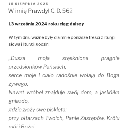
i
c
m
OPUBLIKOWANE
15 SIERPNIA 2025
t
e
b
W
t
b
l
W imię Prawdy! C. D. 562
e
o
r
r
o
(
(
k
O
13 września 2024 roku ciąg dalszy
O
(
p
p
O
e
e
p
n
n
e
s
W tym dniu ważne były dla mnie poniższe treści z liturgii
s
n
i
i
s
n
słowa i liturgii godzin:
n
i
n
n
n
e
e
n
w
,,Dusza moja stęskniona pragnie
w
e
w
w
w
i
i
w
n
przedsionków Pańskich,
n
i
d
d
n
o
serce moje i ciało radośnie wołają do Boga
o
d
w
w
o
)
żywego.
)
w
)
Nawet wróbel znajduje swój dom, a jaskółka
gniazdo,
gdzie złoży swe pisklęta:
przy ołtarzach Twoich, Panie Zastępów, Królu
mój i Boże!