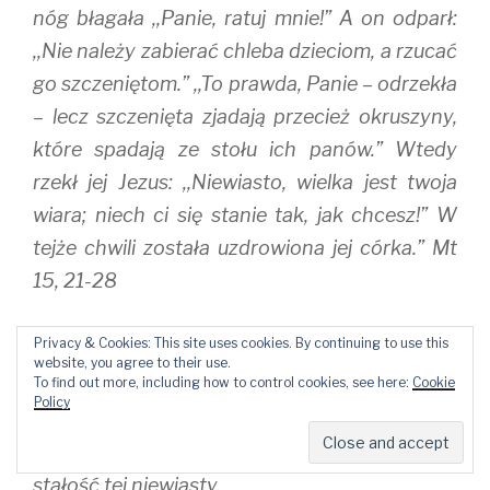
nóg błagała ,,Panie, ratuj mnie!” A on odparł:
,,Nie należy zabierać chleba dzieciom, a rzucać
go szczeniętom.” ,,To prawda, Panie – odrzekła
– lecz szczenięta zjadają przecież okruszyny,
które spadają ze stołu ich panów.” Wtedy
rzekł jej Jezus: ,,Niewiasto, wielka jest twoja
wiara; niech ci się stanie tak, jak chcesz!” W
tejże chwili została uzdrowiona jej córka.” Mt
15, 21-28
Do powyższego fragmentu Pisma świętego ważny był
Privacy & Cookies: This site uses cookies. By continuing to use this
website, you agree to their use.
dla mnie komentarz ks. Wujka:
To find out more, including how to control cookies, see here:
Cookie
Policy
,,W. 23. Nie odpowiedział jej słowa.
Żeby doświadczyć i innym okazać wiarę i
stałość tej niewiasty.