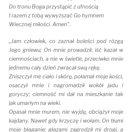
Do tronu Boga przystąpić z ufnością
I razem z tobą wywyższać Go hymnem
Wiecznej miłości. Amen”.
,,Jam człowiek, co zaznał boleści pod rózgą
Jego gniewu; On mnie prowadził, iść kazał w
ciemnościach, a nie w świetle, przeciwko mnie
jednemu cały dzień zwracał swą rękę.
Zniszczył me ciało i skórę, połamał moje kości,
osaczył mnie i nagromadził wokół jadu i
goryczy; ciemność mi dał na mieszkanie tak
jak umarłym na wieki.
Opasał mnie murem, nie wyjdę, obciążył moje
kajdany. Nawet gdy krzyczę i wołam, On tłumi
moje błaganie; głazami zagrodził mi drogi, a