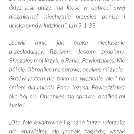
Gdyż jeśli uniży, ma litość w dobroci swej
niezmiernej; niechętnie przecież poniża i
uciska synów ludzkich”. Lm 3, 1-33
,,Łowili mnie jak ptaka niesłusznie
prześladujący. Rzekłem: Jestem zgubiony.
Słyszałeś mój krzyk, o Panie. Powiedziałeś: Nie
bój się. Obroniłeś mą sprawę, ocaliłeś mi życie.
Gotów jestem nie tylko na więzienie, ale i na
śmierć dla imienia Pana Jezusa. Powiedziałeś:
Nie bój się. Obroniłeś mą sprawę, ocaliłeś mi
życie.”
,,Oto fale gwałtowne i groźne burze uderzają;
nie obawiajmy się jednak zagłady; wszak