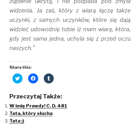
zupełnie ukrytą, i nie podpada pod zmysł
widzenia. Ja zaś, który z wiarą łączę także
uczynki, z samych uczynków, które się dają
widzieć udowodnię tobie iż mam wiarę, która,
gdy jest sama jedna, uchyla się z przed oczu
naszych.”
Share this:
C
C
C
l
l
l
i
i
i
c
c
c
k
k
k
Przeczytaj Także:
t
t
t
o
o
o
W imię Prawdy! C. D. 481
s
s
s
h
h
h
Tata, który słucha
a
a
a
r
r
r
Tata ;)
e
e
e
o
o
o
n
n
n
T
F
T
w
a
u