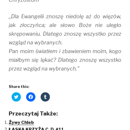
,,Dla Ewangelii znoszę niedolę aż do więzów,
jak złoczyńca; ale słowo Boże nie uległo
skrępowaniu. Dlatego znoszę wszystko przez
wzgląd na wybranych.
Pan moim światłem i zbawieniem moim, kogo
miałbym się lękać? Dlatego znoszę wszystko
przez wzgląd na wybranych.”
Share this:
C
C
C
l
l
l
i
i
i
c
c
c
k
k
k
Przeczytaj Także:
t
t
t
o
o
o
Żywy Chleb
s
s
s
h
h
h
ŁASKA KRZYŻA C. D. #11