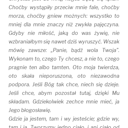
Choćby wystąpiły przeciw mnie fale, choćby
morza, choćby gniew możnych: wszystko to
mniej dla mnie znaczy niż zwykła pajęczyna.
Gdyby nie miłość, jaką do was żywię, nie
wzbraniałbym się nawet dziś wyruszyć. Wszak
mówię zawsze: „Panie, bądź wola Twoja”.
Wykonam to, czego Ty chcesz, a nie to, czego
pragnie ten albo tamten. Oto moja twierdza,
oto skała nieporuszona, oto niezawodna
podpora. Jeśli Bóg tak chce, niech się dzieje.
Jeśli chce, abym pozostał tutaj, dzięki Mu
składam. Gdziekolwiek zechce mnie mieć, ja
Jego błogosławię.
Gdzie ja jestem, tam i wy jesteście; gdzie wy,
tam i ja. Tworzymy jedno ciało, i ani ciało od