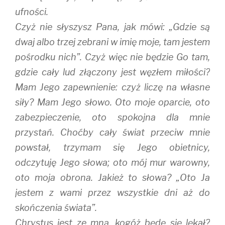
ufności.
Czyż nie słyszysz Pana, jak mówi: „Gdzie są
dwaj albo trzej zebrani w imię moje, tam jestem
pośrodku nich”. Czyż więc nie będzie Go tam,
gdzie cały lud złączony jest węzłem miłości?
Mam Jego zapewnienie: czyż liczę na własne
siły? Mam Jego słowo. Oto moje oparcie, oto
zabezpieczenie, oto spokojna dla mnie
przystań. Choćby cały świat przeciw mnie
powstał, trzymam się Jego obietnicy,
odczytuję Jego słowa; oto mój mur warowny,
oto moja obrona. Jakież to słowa? „Oto Ja
jestem z wami przez wszystkie dni aż do
skończenia świata”.
Chrystus jest ze mną, kogóż będę się lękał?