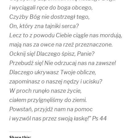
i wyciągali ręce do boga obcego,
Czyżby Bóg nie dostrzegł tego,
On, który zna tajniki serca?
Lecz to z powodu Ciebie ciągle nas mordują,
mają nas za owce na rzeź przeznaczone.
Ocknij się! Dlaczego śpisz, Panie?
Przebudź się! Nie odrzucaj nas na zawsze!
Dlaczego ukrywasz Twoje oblicze,
zapominasz o naszej nędzy i ucisku?
W proch runęło nasze życie,
ciałem przylgnęliśmy do ziemi.
Powstań, przyjdź nam na pomoc
i wyzwól nas przez swoją łaskę!” Ps 44
Share this: