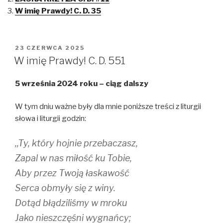
a
a
a
r
r
r
W imię Prawdy! C. D. 35
e
e
e
o
o
o
n
n
n
T
F
T
w
a
u
i
c
m
OPUBLIKOWANE
23 CZERWCA 2025
t
e
b
W
t
b
l
W imię Prawdy! C. D. 551
e
o
r
r
o
(
(
k
O
5 września 2024 roku – ciąg dalszy
O
(
p
p
O
e
e
p
n
n
e
s
W tym dniu ważne były dla mnie poniższe treści z liturgii
s
n
i
i
s
n
słowa i liturgii godzin:
n
i
n
n
n
e
e
n
w
,,Ty, który hojnie przebaczasz,
w
e
w
w
w
i
i
w
n
Zapal w nas miłość ku Tobie,
n
i
d
d
n
o
Aby przez Twoją łaskawość
o
d
w
w
o
)
Serca obmyły się z winy.
)
w
)
Dotąd błądziliśmy w mroku
Jako nieszczęśni wygnańcy;