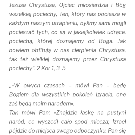
i
w
n
Jezusa Chrystusa, Ojciec miłosierdzia i Bóg
n
i
d
d
n
o
wszelkiej pociechy, Ten, który nas pociesza w
o
d
w
w
o
)
każdym naszym utrapieniu, byśmy sami mogli
)
w
)
pocieszać tych, co są w jakiejkolwiek udręce,
pociechą, której doznajemy od Boga. Jak
bowiem obfitują w nas cierpienia Chrystusa,
tak też wielkiej doznajemy przez Chrystusa
pociechy”. 2 Kor 1, 3-5
,,«W owych czasach – mówi Pan – będę
Bogiem dla wszystkich pokoleń Izraela, one
zaś będą moim narodem».
Tak mówi Pan: «Znajdzie łaskę na pustyni
naród, co wyszedł cało spod miecza; Izrael
pójdzie do miejsca swego odpoczynku. Pan się