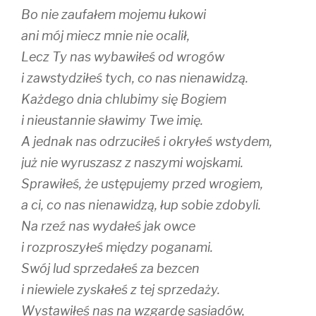
Bo nie zaufałem mojemu łukowi
ani mój miecz mnie nie ocalił,
Lecz Ty nas wybawiłeś od wrogów
i zawstydziłeś tych, co nas nienawidzą.
Każdego dnia chlubimy się Bogiem
i nieustannie sławimy Twe imię.
A jednak nas odrzuciłeś i okryłeś wstydem,
już nie wyruszasz z naszymi wojskami.
Sprawiłeś, że ustępujemy przed wrogiem,
a ci, co nas nienawidzą, łup sobie zdobyli.
Na rzeź nas wydałeś jak owce
i rozproszyłeś między poganami.
Swój lud sprzedałeś za bezcen
i niewiele zyskałeś z tej sprzedaży.
Wystawiłeś nas na wzgardę sąsiadów,