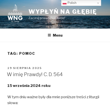
Przeskocz
Polish
do
WYPŁYŃ NA GŁĘBIĘ
treści
Zacznij prawdziwe życie!
Menu
TAG:
POMOC
OPUBLIKOWANE
19 SIERPNIA 2025
W
W imię Prawdy! C. D. 564
15 września 2024 roku
W tym dniu ważne były dla mnie poniższe treści z liturgii
słowa: