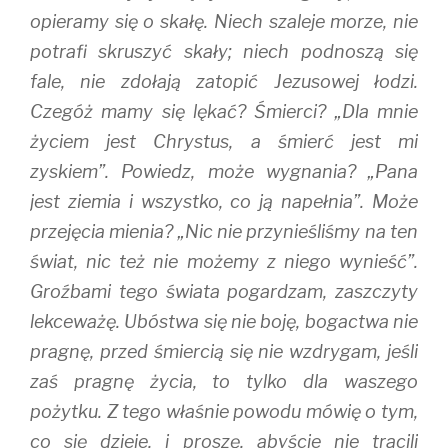
opieramy się o skałę. Niech szaleje morze, nie
potrafi skruszyć skały; niech podnoszą się
fale, nie zdołają zatopić Jezusowej łodzi.
Czegóż mamy się lękać? Śmierci? „Dla mnie
życiem jest Chrystus, a śmierć jest mi
zyskiem”. Powiedz, może wygnania? „Pana
jest ziemia i wszystko, co ją napełnia”. Może
przejęcia mienia? „Nic nie przynieśliśmy na ten
świat, nic też nie możemy z niego wynieść”.
Groźbami tego świata pogardzam, zaszczyty
lekceważę. Ubóstwa się nie boję, bogactwa nie
pragnę, przed śmiercią się nie wzdrygam, jeśli
zaś pragnę życia, to tylko dla waszego
pożytku. Z tego właśnie powodu mówię o tym,
co się dzieje, i proszę, abyście nie tracili