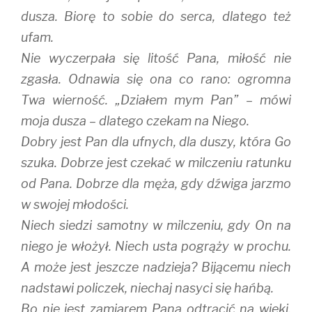
dusza. Biorę to sobie do serca, dlatego też
ufam.
Nie wyczerpała się litość Pana, miłość nie
zgasła. Odnawia się ona co rano: ogromna
Twa wierność. „Działem mym Pan” – mówi
moja dusza – dlatego czekam na Niego.
Dobry jest Pan dla ufnych, dla duszy, która Go
szuka. Dobrze jest czekać w milczeniu ratunku
od Pana. Dobrze dla męża, gdy dźwiga jarzmo
w swojej młodości.
Niech siedzi samotny w milczeniu, gdy On na
niego je włożył. Niech usta pogrąży w prochu.
A może jest jeszcze nadzieja? Bijącemu niech
nadstawi policzek, niechaj nasyci się hańbą.
Bo nie jest zamiarem Pana odtrącić na wieki.