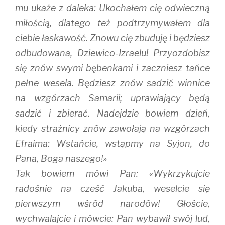
mu ukaże z daleka: Ukochałem cię odwieczną
miłością, dlatego też podtrzymywałem dla
ciebie łaskawość. Znowu cię zbuduję i będziesz
odbudowana, Dziewico-Izraelu! Przyozdobisz
się znów swymi bębenkami i zaczniesz tańce
pełne wesela. Będziesz znów sadzić winnice
na wzgórzach Samarii; uprawiający będą
sadzić i zbierać. Nadejdzie bowiem dzień,
kiedy strażnicy znów zawołają na wzgórzach
Efraima: Wstańcie, wstąpmy na Syjon, do
Pana, Boga naszego!»
Tak bowiem mówi Pan: «Wykrzykujcie
radośnie na cześć Jakuba, weselcie się
pierwszym wśród narodów! Głoście,
wychwalajcie i mówcie: Pan wybawił swój lud,