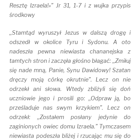
Resztę Izraela!»” Jr 31, 1-7 i z wujka przypis
środkowy
,,Stamtąd wyruszył Jezus w dalszą drogę i
odszedł w okolice Tyru i Sydonu. A oto
nadeszła pewna niewiasta chananejska z
tamtych stron i zaczęła głośno błagać: ,,Zmiłuj
się nade mną, Panie, Synu Dawidowy! Szatan
dręczy moją córkę okrutnie”. Lecz on nie
odrzekł ani słowa. Wtedy zbliżyli się doń
uczniowie jego i prosili go: ,,Odpraw ją, bo
prześladuje nas swym krzykiem”. Lecz on
odrzekł: ,,Zostałem posłany jedynie do
zaginionych owiec domu Izraela.” Tymczasem
niewiasta podeszła bliżej i rzucając mu się do