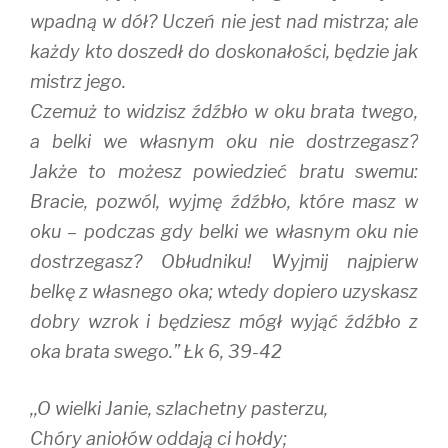
wpadną w dół? Uczeń nie jest nad mistrza; ale
każdy kto doszedł do doskonałości, będzie jak
mistrz jego.
Czemuż to widzisz źdźbło w oku brata twego,
a belki we własnym oku nie dostrzegasz?
Jakże to możesz powiedzieć bratu swemu:
Bracie, pozwól, wyjmę źdźbło, które masz w
oku – podczas gdy belki we własnym oku nie
dostrzegasz? Obłudniku! Wyjmij najpierw
belkę z własnego oka; wtedy dopiero uzyskasz
dobry wzrok i będziesz mógł wyjąć źdźbło z
oka brata swego.” Łk 6, 39-42
,,O wielki Janie, szlachetny pasterzu,
Chóry aniołów oddają ci hołdy;