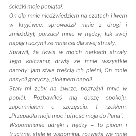
ścieżki moje poplątał.
On dla mnie niedźwiedziem na czatach i lwem
w kryjówce; sprowadził mnie z drogi i
zmiażdżył, porzucił mnie w nędzy; łuk swój
napiął i uczynił ze mnie cel dla swej strzały.
Sprawił, że tkwią w moich nerkach strzały
Jego kołczanu; drwią ze mnie wszystkie
narody: jam stale treścią ich pieśni, On mnie
nasycił goryczą, piołunem napoił.
Starł mi zęby na żwirze, pogrążył mnie w
popiół. Pozbawiłeś mą duszę spokoju,
zapomniałem o szczęściu. I rzekłem:
„Przepadła moja moc i ufność moja do Pana”.
Wspomnienie udręki i nędzy – to piołun i
trucizna, stale je wspomina, rozważa we mnie