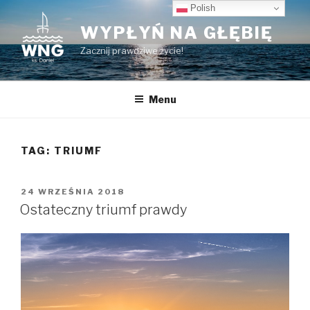
Przeskocz
Polish
do
WYPŁYŃ NA GŁĘBIĘ
treści
Zacznij prawdziwe życie!
Menu
TAG:
TRIUMF
OPUBLIKOWANE
24 WRZEŚNIA 2018
W
Ostateczny triumf prawdy