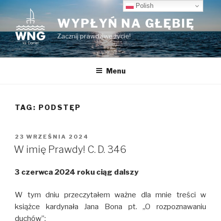
Przeskocz
Polish
do
WYPŁYŃ NA GŁĘBIĘ
treści
Zacznij prawdziwe życie!
Menu
TAG:
PODSTĘP
OPUBLIKOWANE
23 WRZEŚNIA 2024
W
W imię Prawdy! C. D. 346
3 czerwca 2024 roku ciąg dalszy
W tym dniu przeczytałem ważne dla mnie treści w
książce kardynała Jana Bona pt. ,,O rozpoznawaniu
duchów”: