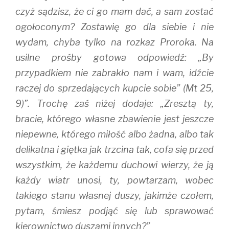
czyż sądzisz, że ci go mam dać, a sam zostać
ogołoconym? Zostawię go dla siebie i nie
wydam, chyba tylko na rozkaz Proroka. Na
usilne prośby gotowa odpowiedź: „By
przypadkiem nie zabrakło nam i wam, idźcie
raczej do sprzedających kupcie sobie” (Mt 25,
9)”. Trochę zaś niżej dodaje: „Zresztą ty,
bracie, którego własne zbawienie jest jeszcze
niepewne, którego miłość albo żadna, albo tak
delikatna i giętka jak trzcina tak, cofa się przed
wszystkim, że każdemu duchowi wierzy, że ją
każdy wiatr unosi, ty, powtarzam, wobec
takiego stanu własnej duszy, jakimże czołem,
pytam, śmiesz podjąć się lub sprawować
kierownictwo duszami innych?”