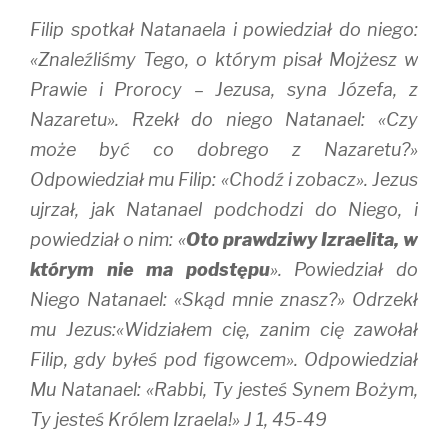
)
w
)
Filip spotkał Natanaela i powiedział do niego:
«Znaleźliśmy Tego, o którym pisał Mojżesz w
Prawie i Prorocy – Jezusa, syna Józefa, z
Nazaretu». Rzekł do niego Natanael: «Czy
może być co dobrego z Nazaretu?»
Odpowiedział mu Filip: «Chodź i zobacz». Jezus
ujrzał, jak Natanael podchodzi do Niego, i
powiedział o nim: «
Oto prawdziwy Izraelita, w
którym nie ma podstępu
». Powiedział do
Niego Natanael: «Skąd mnie znasz?» Odrzekł
mu Jezus:«Widziałem cię, zanim cię zawołał
Filip, gdy byłeś pod figowcem». Odpowiedział
Mu Natanael: «Rabbi, Ty jesteś Synem Bożym,
Ty jesteś Królem Izraela!» J 1, 45-49