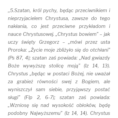
e
n
w
w
e
w
w
w
i
,,5.Szatan, król pychy, będąc przeciwnikiem i
i
w
n
n
i
d
d
n
o
nieprzyjacielem Chrystusa, zawsze do tego
o
d
w
w
o
)
nakłania, co jest przeciwne przykładom i
)
w
)
nauce Chrystusowej. „Chrystus bowiem” – jak
uczy święty Grzegorz – „mówi przez usta
Proroka: „Życie moje zbliżyło się do otchłani”
(Ps 87, 4); szatan zaś powiada: „Nad gwiazdy
Boże wywyższę stolicę moją” (Iz 14, 13).
Chrystus „będąc w postaci Bożej, nie uważał
za grabież równości swej z Bogiem, ale
wyniszczył sam siebie, przyjąwszy postać
sługi” (Flp 2, 6-7); szatan zaś powiada:
„Wzniosę się nad wysokość obłoków, będę
podobny Najwyższemu” (Iz 14, 14). Chrystus