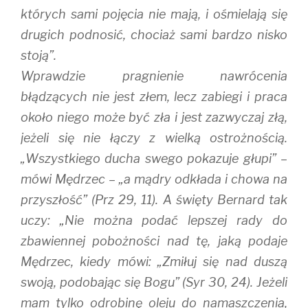
których sami pojęcia nie mają, i ośmielają się
drugich podnosić, chociaż sami bardzo nisko
stoją”.
Wprawdzie pragnienie nawrócenia
błądzących nie jest złem, lecz zabiegi i praca
około niego może być zła i jest zazwyczaj złą,
jeżeli się nie łączy z wielką ostrożnością.
„Wszystkiego ducha swego pokazuje głupi” –
mówi Mędrzec – „a mądry odkłada i chowa na
przyszłość” (Prz 29, 11). A święty Bernard tak
uczy: „Nie można podać lepszej rady do
zbawiennej pobożności nad tę, jaką podaje
Mędrzec, kiedy mówi: „Zmiłuj się nad duszą
swoją, podobając się Bogu” (Syr 30, 24). Jeżeli
mam tylko odrobinę oleju do namaszczenia,