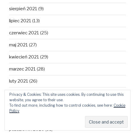
sierpień 2021
(9)
lipiec 2021
(13)
czerwiec 2021
(25)
maj 2021
(27)
kwiecień 2021
(29)
marzec 2021
(28)
luty 2021
(26)
styczeń 2021
(26)
Privacy & Cookies: This site uses cookies. By continuing to use this
website, you agree to their use.
grudzień 2020
(30)
To find out more, including how to control cookies, see here:
Cookie
Policy
listopad 2020
(30)
październik 2020
(31)