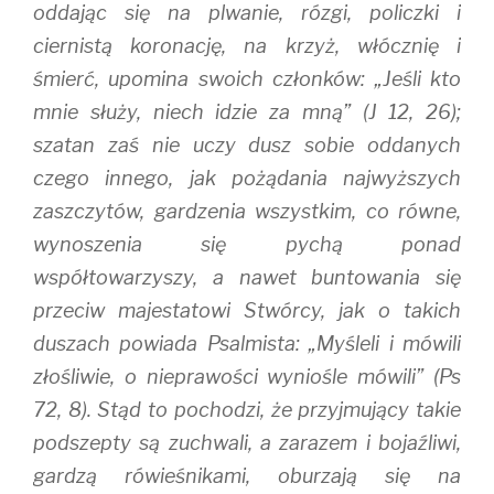
oddając się na plwanie, rózgi, policzki i
ciernistą koronację, na krzyż, włócznię i
śmierć, upomina swoich członków: „Jeśli kto
mnie służy, niech idzie za mną” (J 12, 26);
szatan zaś nie uczy dusz sobie oddanych
czego innego, jak pożądania najwyższych
zaszczytów, gardzenia wszystkim, co równe,
wynoszenia się pychą ponad
współtowarzyszy, a nawet buntowania się
przeciw majestatowi Stwórcy, jak o takich
duszach powiada Psalmista: „Myśleli i mówili
złośliwie, o nieprawości wyniośle mówili” (Ps
72, 8). Stąd to pochodzi, że przyjmujący takie
podszepty są zuchwali, a zarazem i bojaźliwi,
gardzą rówieśnikami, oburzają się na