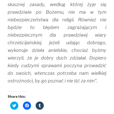
słusznej zasady, według której żyje się
prawdziwie po Bożemu, nie ma w tym
niebezpieczeństwa dla religii. Również nie
będzie to błędem zagrażającym i
niebezpiecznym dla prawdziwej wiary
chrześcijańskiej, jeżeli udając dobrego,
wykonuje dzieła anielskie, chociaż byśmy
wierzyli, że je dobry duch zdziałał. Dopiero
kiedy cudzymi sprawami poczyna prowadzić
do swoich, wtenczas potrzeba nam wielkiej
ostrożności, by go poznać i nie iść za nim”.
Share this:
C
C
C
l
l
l
i
i
i