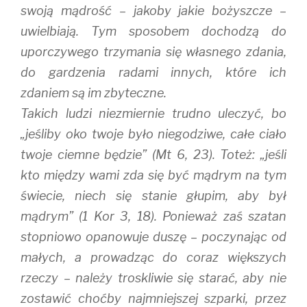
swoją mądrość – jakoby jakie bożyszcze –
uwielbiają. Tym sposobem dochodzą do
uporczywego trzymania się własnego zdania,
do gardzenia radami innych, które ich
zdaniem są im zbyteczne.
Takich ludzi niezmiernie trudno uleczyć, bo
„jeśliby oko twoje było niegodziwe, całe ciało
twoje ciemne będzie” (Mt 6, 23). Toteż: „jeśli
kto między wami zda się być mądrym na tym
świecie, niech się stanie głupim, aby był
mądrym” (1 Kor 3, 18). Ponieważ zaś szatan
stopniowo opanowuje duszę – poczynając od
małych, a prowadząc do coraz większych
rzeczy – należy troskliwie się starać, aby nie
zostawić choćby najmniejszej szparki, przez