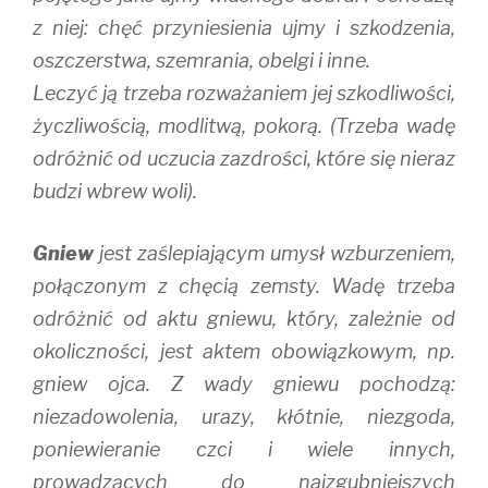
z niej: chęć przyniesienia ujmy i szkodzenia,
oszczerstwa, szemrania, obelgi i inne.
Leczyć ją trzeba rozważaniem jej szkodliwości,
życzliwością, modlitwą, pokorą. (Trzeba wadę
odróżnić od uczucia zazdrości, które się nieraz
budzi wbrew woli).
Gniew
jest zaślepiającym umysł wzburzeniem,
połączonym z chęcią zemsty. Wadę trzeba
odróżnić od aktu gniewu, który, zależnie od
okoliczności, jest aktem obowiązkowym, np.
gniew ojca. Z wady gniewu pochodzą:
niezadowolenia, urazy, kłótnie, niezgoda,
poniewieranie czci i wiele innych,
prowadzących do najzgubniejszych