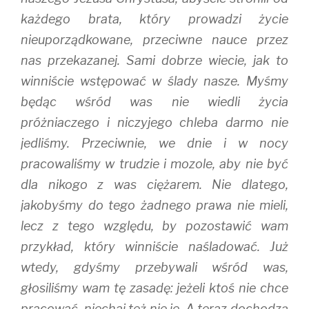
n
i
d
d
n
o
każdego brata, który prowadzi życie
o
d
w
w
o
)
nieuporządkowane, przeciwne nauce przez
)
w
)
nas przekazanej. Sami dobrze wiecie, jak to
winniście wstępować w ślady nasze. Myśmy
będąc wśród was nie wiedli życia
próżniaczego i niczyjego chleba darmo nie
jedliśmy. Przeciwnie, we dnie i w nocy
pracowaliśmy w trudzie i mozole, aby nie być
dla nikogo z was ciężarem. Nie dlatego,
jakobyśmy do tego żadnego prawa nie mieli,
lecz z tego względu, by pozostawić wam
przykład, który winniście naśladować. Już
wtedy, gdyśmy przebywali wśród was,
głosiliśmy wam tę zasadę: jeżeli ktoś nie chce
pracować, niechaj też nie je. A teraz dochodzą