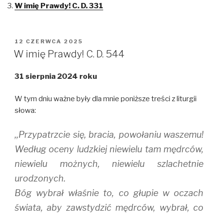
r
r
r
W imię Prawdy! C. D. 331
e
e
e
o
o
o
n
n
n
T
F
T
w
a
u
i
c
m
OPUBLIKOWANE
12 CZERWCA 2025
t
e
b
W
t
b
l
W imię Prawdy! C. D. 544
e
o
r
r
o
(
(
k
O
31 sierpnia 2024 roku
O
(
p
p
O
e
e
p
n
n
e
s
W tym dniu ważne były dla mnie poniższe treści z liturgii
s
n
i
i
s
n
słowa:
n
i
n
n
n
e
e
n
w
,,Przypatrzcie się, bracia, powołaniu waszemu!
w
e
w
w
w
i
i
w
n
Według oceny ludzkiej niewielu tam mędrców,
n
i
d
d
n
o
niewielu możnych, niewielu szlachetnie
o
d
w
w
o
)
urodzonych.
)
w
)
Bóg wybrał właśnie to, co głupie w oczach
świata, aby zawstydzić mędrców, wybrał, co