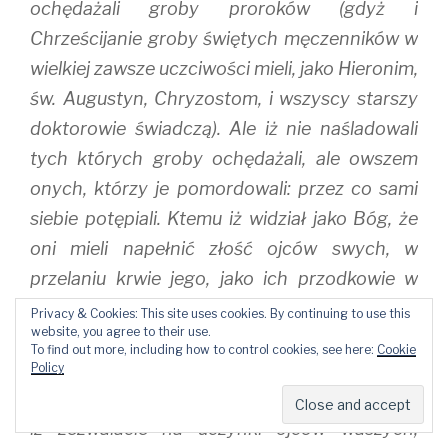
ochędażali groby proroków (gdyż i
Chrześcijanie groby świętych męczenników w
wielkiej zawsze uczciwości mieli, jako Hieronim,
św. Augustyn, Chryzostom, i wszyscy starszy
doktorowie świadczą). Ale iż nie naśladowali
tych których groby ochędażali, ale owszem
onych, którzy je pomordowali: przez co sami
siebie potępiali. Ktemu iż widział jako Bóg, że
oni mieli napełnić złość ojców swych, w
przelaniu krwie jego, jako ich przodkowie w
przelaniu krwie prorockiej.
Privacy & Cookies: This site uses cookies. By continuing to use this
website, you agree to their use.
W.31. Świadkowie jesteście sami sobie.
To find out more, including how to control cookies, see here:
Cookie
Nieco inaczej ten sam dowód przywodzi św.
Policy
Łukasz 11, 48. ,,Zaiste” powiada ,,świadczycie
iż zezwalacie na uczynki ojców waszych,