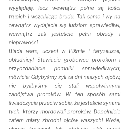
wyglądają, lecz wewnątrz pełne są kości
trupich i wszelkiego brudu. Tak samo i wy na
zewnątrz wydajecie się ludziom sprawiedliwi,
wewnątrz zaś jesteście pełni obłudy i
nieprawości.
Biada wam, uczeni w Piśmie i faryzeusze,
obłudnicy! Stawiacie grobowce prorokom i
przyozdabiacie pomniki sprawiedliwych;
mówicie: Gdybyśmy żyli za dni naszych ojców,
nie bylibyśmy się stali współwinnymi
zabójstwa proroków. W ten sposób sami
świadczycie przeciw sobie, że jesteście synami
tych, którzy mordowali proroków. Dopełnijcie
zatem miary zbrodni ojców waszych! Węże,
plemię żmijowe! Jak zdołacie ujść przed