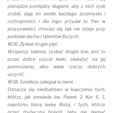
pieniądze pomiędzy sługami, aby z nich zysk
zrobili, dają im wedle każdego przemysłu i
roztropności; i dla tego przydał to Pan w
przypowieści, chociaż się tak nie dzieje przy
podziale darów i talentów Bożych.
W.16. Zyskał drugie pięć.
Wziąwszy talenta, zyskać drugie tyle, jest to
przez dobre użycie łaski, zasłużyć na jej
pomnożenie, albo wiele rzeczy dobrych
uczynić.
W.18. Szedłszy zakopał w ziemi.
Oznacza się niedbalstwo w kupczeniu tych,
którzy, jak powiada św. Paweł, 2 Kor 6, 1,
napróżno biorą łaskę Bożą, i tych, którzy
przez zbyteczną bojaźń, żeby nie złamać