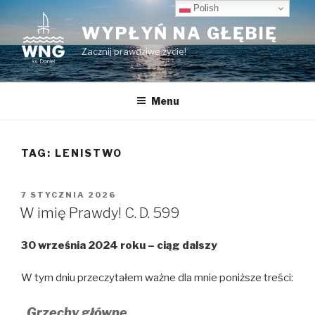
Przeskocz
Polish
do
WYPŁYŃ NA GŁĘBIĘ
treści
Zacznij prawdziwe życie!
Menu
TAG:
LENISTWO
OPUBLIKOWANE
7 STYCZNIA 2026
W
W imię Prawdy! C. D. 599
30 września 2024 roku – ciąg dalszy
W tym dniu przeczytałem ważne dla mnie poniższe treści:
,,
Grzechy główne