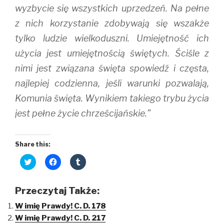
wyzbycie się wszystkich uprzedzeń. Na pełne
z nich korzystanie zdobywają się wszakże
tylko ludzie wielkoduszni. Umiejętność ich
użycia jest umiejętnością świętych. Ściśle z
nimi jest związana święta spowiedź i częsta,
najlepiej codzienna, jeśli warunki pozwalają,
Komunia święta. Wynikiem takiego trybu życia
jest pełne życie chrześcijańskie.”
Share this:
C
C
C
l
l
l
i
i
i
c
c
c
k
k
k
Przeczytaj Także:
t
t
t
o
o
o
W imię Prawdy! C. D. 178
s
s
s
h
h
h
W imię Prawdy! C. D. 217
a
a
a