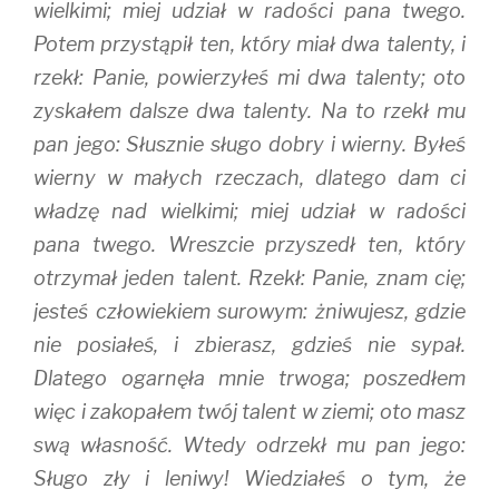
wielkimi; miej udział w radości pana twego.
Potem przystąpił ten, który miał dwa talenty, i
rzekł: Panie, powierzyłeś mi dwa talenty; oto
zyskałem dalsze dwa talenty. Na to rzekł mu
pan jego: Słusznie sługo dobry i wierny. Byłeś
wierny w małych rzeczach, dlatego dam ci
władzę nad wielkimi; miej udział w radości
pana twego. Wreszcie przyszedł ten, który
otrzymał jeden talent. Rzekł: Panie, znam cię;
jesteś człowiekiem surowym: żniwujesz, gdzie
nie posiałeś, i zbierasz, gdzieś nie sypał.
Dlatego ogarnęła mnie trwoga; poszedłem
więc i zakopałem twój talent w ziemi; oto masz
swą własność. Wtedy odrzekł mu pan jego:
Sługo zły i leniwy! Wiedziałeś o tym, że