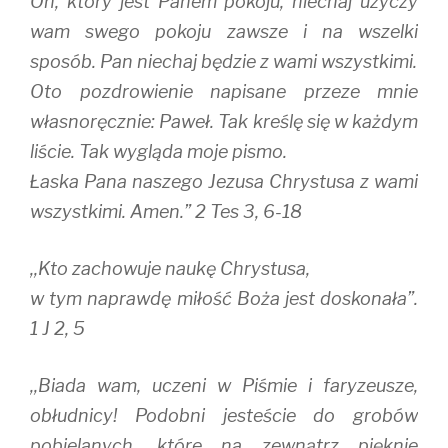
On, który jest Panem pokoju, niechaj użyczy
wam swego pokoju zawsze i na wszelki
sposób. Pan niechaj będzie z wami wszystkimi.
Oto pozdrowienie napisane przeze mnie
własnoręcznie: Paweł. Tak kreślę się w każdym
liście. Tak wygląda moje pismo.
Łaska Pana naszego Jezusa Chrystusa z wami
wszystkimi. Amen.” 2 Tes 3, 6-18
,,Kto zachowuje naukę Chrystusa,
w tym naprawdę miłość Boża jest doskonała”.
1 J 2, 5
,,Biada wam, uczeni w Piśmie i faryzeusze,
obłudnicy! Podobni jesteście do grobów
pobielanych, które na zewnątrz pięknie