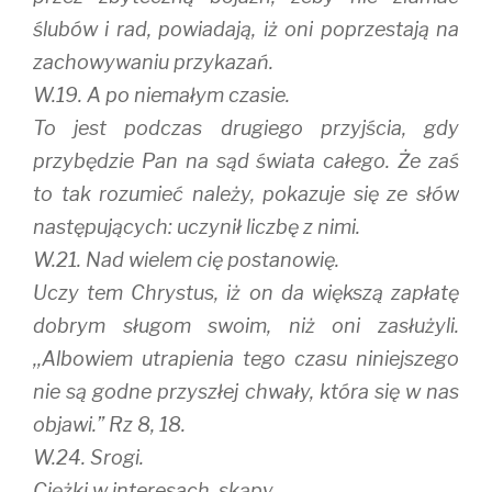
ślubów i rad, powiadają, iż oni poprzestają na
zachowywaniu przykazań.
W.19. A po niemałym czasie.
To jest podczas drugiego przyjścia, gdy
przybędzie Pan na sąd świata całego. Że zaś
to tak rozumieć należy, pokazuje się ze słów
następujących: uczynił liczbę z nimi.
W.21. Nad wielem cię postanowię.
Uczy tem Chrystus, iż on da większą zapłatę
dobrym sługom swoim, niż oni zasłużyli.
,,Albowiem utrapienia tego czasu niniejszego
nie są godne przyszłej chwały, która się w nas
objawi.” Rz 8, 18.
W.24. Srogi.
Ciężki w interesach, skąpy.