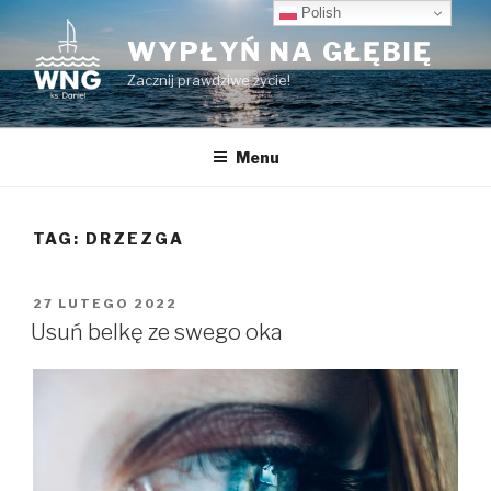
Przeskocz
Polish
do
WYPŁYŃ NA GŁĘBIĘ
treści
Zacznij prawdziwe życie!
Menu
TAG:
DRZEZGA
OPUBLIKOWANE
27 LUTEGO 2022
W
Usuń belkę ze swego oka