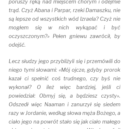
poruszy ręką nad miejscem chorym i odejmie
trąd. Czyż Abana i Parpar, rzeki Damaszku, nie
są lepsze od wszystkich wód Izraela? Czyż nie
mogłem się w nich wykąpać i być
oczyszczonym?» Pełen gniewu zawrócił, by
odejść.
Lecz słudzy jego przybliżyli się i przemówili do
niego tymi słowami: «Mój ojcze, gdyby prorok
kazał ci spełnić coś trudnego, czy byś nie
wykonał? O ileż więc bardziej, jeśli ci
powiedział: Obmyj się, a będziesz czysty».
Odszedł więc Naaman i zanurzył się siedem
razy w Jordanie, według słowa męża Bożego, a
ciało jego na powrót stało się jak ciało małego