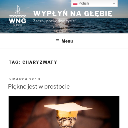
Przeskocz
Polish
do
WYPŁYŃ NA GŁĘBIĘ
treści
Zacznij prawdziwe życie!
Menu
TAG:
CHARYZMATY
OPUBLIKOWANE
5 MARCA 2018
W
Piękno jest w prostocie