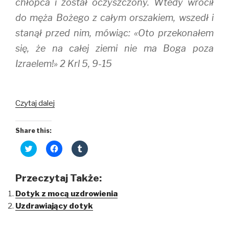
chłopca i został oczyszczony. Wtedy wrócił
do męża Bożego z całym orszakiem, wszedł i
stanął przed nim, mówiąc: «Oto przekonałem
się, że na całej ziemi nie ma Boga poza
Izraelem!» 2 Krl 5, 9-15
Piękno
Czytaj dalej
jest
w
Share this:
prostocie
C
C
C
l
l
l
i
i
i
c
c
c
k
k
k
Przeczytaj Także:
t
t
t
o
o
o
Dotyk z mocą uzdrowienia
s
s
s
h
h
h
Uzdrawiający dotyk
a
a
a
r
r
r
e
e
e
o
o
o