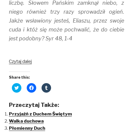
liczbę. Słowem Pańskim zamknął niebo, z
niego również trzy razy sprowadził ogień.
Jakże wsławiony jesteś, Eliaszu, przez swoje
cuda i któż się może pochwalić, że do ciebie
jest podobny? Syr 48, 1-4
Czytaj dalej
Share this:
C
C
C
l
l
l
i
i
i
c
c
c
k
k
k
Przeczytaj Także:
t
t
t
o
o
o
Przyjaźń z Duchem Świętym
s
s
s
h
h
h
Walka duchowa
a
a
a
r
r
r
Płomienny Duch
e
e
e