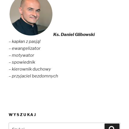
Ks. Daniel Glibowski
– kapłan z pasją!
– ewangelizator
– motywator
– spowiednik
– kierownik duchowy
– przyjaciel bezdomnych
WYSZUKAJ
Szukaj:
Szuka