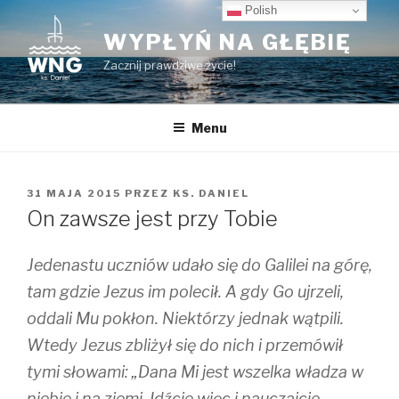
Przeskocz
Polish
do
WYPŁYŃ NA GŁĘBIĘ
treści
Zacznij prawdziwe życie!
Menu
OPUBLIKOWANE
31 MAJA 2015
PRZEZ
KS. DANIEL
W
On zawsze jest przy Tobie
Jedenastu uczniów udało się do Galilei na górę,
tam gdzie Jezus im polecił. A gdy Go ujrzeli,
oddali Mu pokłon. Niektórzy jednak wątpili.
Wtedy Jezus zbliżył się do nich i przemówił
tymi słowami: „Dana Mi jest wszelka władza w
niebie i na ziemi. Idźcie więc i nauczajcie