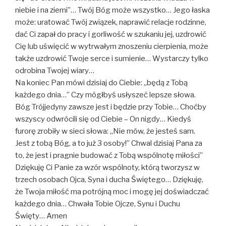
niebie i na ziemi”… Twój Bóg może wszystko… Jego łaska
może: uratować Twój związek, naprawić relacje rodzinne,
dać Ci zapał do pracy i gorliwość w szukaniu jej, uzdrowić
Cię lub uświęcić w wytrwałym znoszeniu cierpienia, może
także uzdrowić Twoje serce i sumienie… Wystarczy tylko
odrobina Twojej wiary…
Na koniec Pan mówi dzisiaj do Ciebie: ,,będą z Tobą
każdego dnia…” Czy mógłbyś usłyszeć lepsze słowa.
Bóg Trójjedyny zawsze jest i będzie przy Tobie… Choćby
wszyscy odwrócili się od Ciebie – On nigdy… Kiedyś
furorę zrobiły w sieci słowa: ,,Nie mów, że jesteś sam.
Jest z tobą Bóg, a to już 3 osoby!” Chwal dzisiaj Pana za
to, że jest i pragnie budować z Tobą wspólnotę miłości”
Dziękuję Ci Panie za wzór wspólnoty, którą tworzysz w
trzech osobach Ojca, Syna i ducha Świętego… Dziękuję,
że Twoja miłość ma potrójną moc i mogę jej doświadczać
każdego dnia… Chwała Tobie Ojcze, Synu i Duchu
Święty… Amen