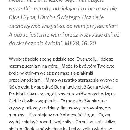
wszystkie narody, udzielając im chrztu w imię
Ojca i Syna, i Ducha Świętego. Uczcie je
zachowywać wszystko, co wam przykazałem.
A oto Ja jestem z wami przez wszystkie dni, aż
do skończenia świata”. Mt 28, 16-20
Wyobraź sobie scenę z dzisiejszej Ewangelii… Idziesz
razem z uczniami na górę… Może to być góra Twojego
życia, w którym wciąż zmagasz się z jakimiś
przeciwnościami… Mimo wszystko starasz się wytrwale
iść do celu, by spotkać Boga i uwielbiać Go na wieki…
Podobnie jak u ewangelicznych uczniów przychodzą na
Ciebie chwile zwątpienia… To mogą być konkretne
kryzysy: miłosny, rodzinny, finansowy, zdrowotny, czy
moralny… Przestajesz czuć obecność Boga… Ciężar
wydaje się być ponad Twoje siły… On natomiast ,,zbliża
się” do Ciebie i mówi: ,,dana jest mi wszelka władza w