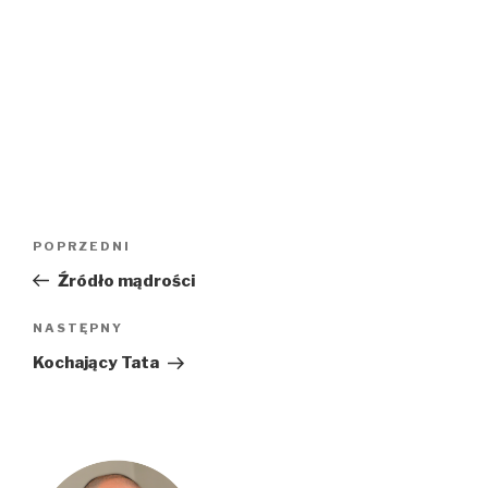
Nawigacja
Poprzedni
POPRZEDNI
wpisu
wpis
Źródło mądrości
Następny
NASTĘPNY
wpis
Kochający Tata