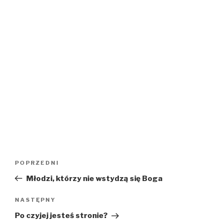
Nawigacja
Poprzedni
POPRZEDNI
wpisu
wpis
Młodzi, którzy nie wstydzą się Boga
Następny
NASTĘPNY
wpis
Po czyjej jesteś stronie?