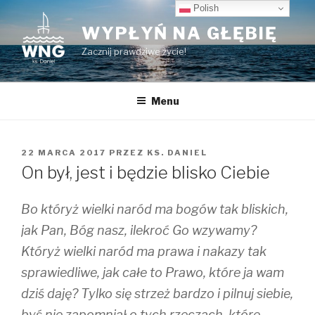
Przeskocz
Polish
do
WYPŁYŃ NA GŁĘBIĘ
treści
Zacznij prawdziwe życie!
Menu
OPUBLIKOWANE
22 MARCA 2017
PRZEZ
KS. DANIEL
W
On był, jest i będzie blisko Ciebie
Bo któryż wielki naród ma bogów tak bliskich,
jak Pan, Bóg nasz, ilekroć Go wzywamy?
Któryż wielki naród ma prawa i nakazy tak
sprawiedliwe, jak całe to Prawo, które ja wam
dziś daję? Tylko się strzeż bardzo i pilnuj siebie,
byś nie zapomniał o tych rzeczach, które