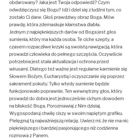
obdarowany? Jaka jest Twoja odpowiedź? Czym
odwdzięczysz się Bogu? Idź i dziel się z ludźmi tym, co
zostało Ci dane. Głoś prawdziwy obraz Boga. Mów
prawdę, która zdemaskuje kłamstwa diabła.
Jednym z najpiękniejszych darów od Boga jest głos
sumienia, który ma każda osoba. Te ciche szepty, a
czasem rozpaczliwe krzyki są swoistą nawigacją, która
prowadzi człowieka do pełnego szczęścia. Oczywiście
potrzebna jest stała aktualizacja i ochrona przed
wirusami. Dlatego też ważne jest regularne karmienie się
Słowem Bożym, Eucharystią i oczyszczanie się poprzez
sakrament pokuty. Tylko wtedy sumienie będzie
funkcjonowało poprawnie. Ten wewnętrzny głos, który
prowadzi do dobra jest jednocześnie cichym dowodem
na bliskość Boga. Porozmawiaj z Nim dzisiaj.
Wygospodaruj chwilę ciszy w swoim napiętym grafiku.
Pielęgnuj tą najważniejszą relację. Uwierz mi, że nie ma nic
piękniejszego i bardziej pasjonującego niż codzienna
rozmowa z Panem.