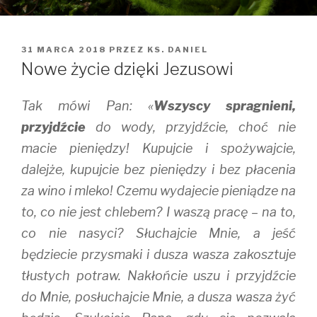
OPUBLIKOWANE
31 MARCA 2018
PRZEZ
KS. DANIEL
W
Nowe życie dzięki Jezusowi
Tak mówi Pan: «
Wszyscy spragnieni,
przyjdźcie
do wody, przyjdźcie, choć nie
macie pieniędzy! Kupujcie i spożywajcie,
dalejże, kupujcie bez pieniędzy i bez płacenia
za wino i mleko! Czemu wydajecie pieniądze na
to, co nie jest chlebem? I waszą pracę – na to,
co nie nasyci? Słuchajcie Mnie, a jeść
będziecie przysmaki i dusza wasza zakosztuje
tłustych potraw. Nakłońcie uszu i przyjdźcie
do Mnie, posłuchajcie Mnie, a dusza wasza żyć