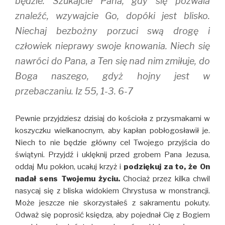
będzie. Szukajcie Pana, gdy się pozwala
znaleźć, wzywajcie Go, dopóki jest blisko.
Niechaj bezbożny porzuci swą drogę i
człowiek nieprawy swoje knowania. Niech się
nawróci do Pana, a Ten się nad nim zmiłuje, do
Boga naszego, gdyż hojny jest w
przebaczaniu. Iz 55, 1-3. 6-7
Pewnie przyjdziesz dzisiaj do kościoła z przysmakami w
koszyczku wielkanocnym, aby kapłan pobłogosławił je.
Niech to nie będzie główny cel Twojego przyjścia do
świątyni. Przyjdź i uklęknij przed grobem Pana Jezusa,
oddaj Mu pokłon, ucałuj krzyż i
podziękuj za to, że On
nadał sens Twojemu życiu.
Chociaż przez kilka chwil
nasycaj się z bliska widokiem Chrystusa w monstrancji.
Może jeszcze nie skorzystałeś z sakramentu pokuty.
Odważ się poprosić księdza, aby pojednał Cię z Bogiem