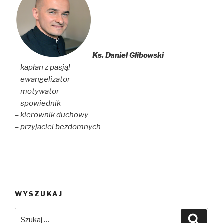
Ks. Daniel Glibowski
– kapłan z pasją!
– ewangelizator
– motywator
– spowiednik
– kierownik duchowy
– przyjaciel bezdomnych
WYSZUKAJ
Szukaj:
Szuka