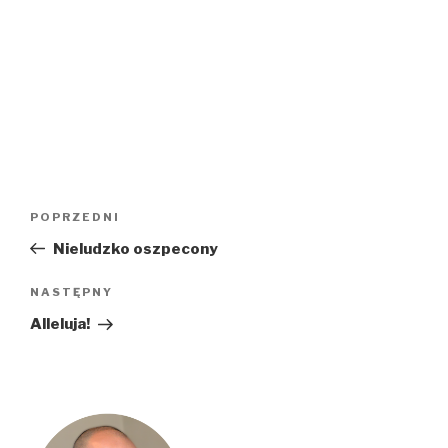
Nawigacja
Poprzedni
POPRZEDNI
wpisu
wpis
Nieludzko oszpecony
Następny
NASTĘPNY
wpis
Alleluja!