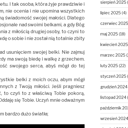
sierpień 2025
tu. I tak osoba, która żyje prawdziwie i
, nie ocenia i nie upomina wszystkich
lipiec 2025
(4)
ną świadomość swojej małości. Dlatego
czerwiec 202
esjonale nad swoimi belkami, a gdy Bóg
nia z miłością drugiej osoby, to czyni to
maj 2025
(18)
ę o sobie i nie został nią totalnie zbity
kwiecień 2025
ad usunięciem swojej belki. Nie zajmuj
marzec 2025
(
ażdy ma swoją biedę i walkę z grzechem.
ość swojego serca, abyś mógł do tej
luty 2025
(22)
styczeń 2025
zystkie belki z moich oczu, abym mógł
nnych z Twoją miłości. Jeśli pragniesz
grudzień 2024
 to czyń to z właściwą Tobie pokorą,
listopad 2024
. Oddaję się Tobie. Uczyń mnie odważnym
październik 2
am bardzo dużo światła;
wrzesień 202