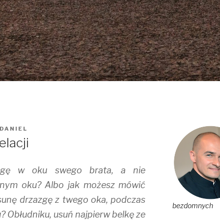
 DANIEL
elacji
zgę w oku swego brata, a nie
asnym oku? Albo jak możesz mówić
sunę drzazgę z twego oka, podczas
bezdomnych
? Obłudniku, usuń najpierw belkę ze