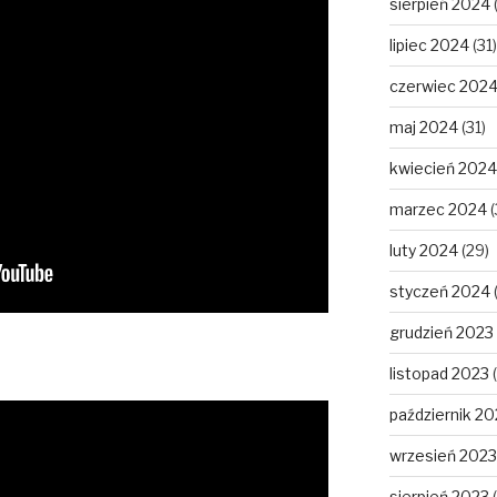
sierpień 2024
lipiec 2024
(31)
czerwiec 202
maj 2024
(31)
kwiecień 2024
marzec 2024
(
luty 2024
(29)
styczeń 2024
grudzień 2023
listopad 2023
(
październik 20
wrzesień 2023
sierpień 2023
(