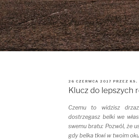
OPUBLIKOWANE
26 CZERWCA 2017
PRZEZ
KS.
W
Klucz do lepszych r
Czemu to widzisz drza
dostrzegasz belki we wł
swemu bratu: Pozwól, że u
gdy belka tkwi w twoim oku