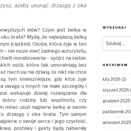
rzysz, ażeby usunąć drzazgę z oka
WYSZUKAJ
powyższych słów? Czym jest belka w
oku brata? Myślę, że największą belką
Szukaj:
nym (ciężkim). Osoba, która żyje w ten
h – nie może mieć żadnego autorytetu.
hwili moralizowania – spójrz na siebie.
akich osób, które tak umoralniają bez
ARCHIWUM
ż niech się nie dziwią, że nikt nie chce
 są tym śmieszniejsze, gdy ktoś żyje
luty 2026
(2)
ca uwagę u innych na małe szczegóły i
styczeń 2026
zus wskazuje dzisiaj rozwiązanie dla
dobru rodziny lub wspólnoty, czy
grudzień 2025
 On mówi: usuń najpierw belkę w swoim
październik 2
ro drzazgę z oka brata. Tym samym
ajpierw o swoje serce i jego czystość.
wrzesień 202
łowa, postawy i gesty będą nabierały