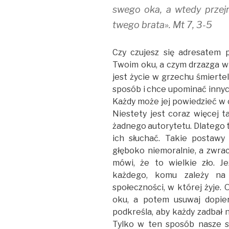
swego oka, a wtedy przej
twego brata». Mt 7, 3-5
Czy czujesz się adresatem 
Twoim oku, a czym drzazga w 
jest życie w grzechu śmiertel
sposób i chce upominać innyc
Każdy może jej powiedzieć w c
Niestety jest coraz więcej t
żadnego autorytetu. Dlatego te
ich słuchać. Takie postawy
głęboko niemoralnie, a zwra
mówi, że to wielkie zło. Je
każdego, komu zależy na 
społeczności, w której żyje.
oku, a potem usuwaj dopie
podkreśla, aby każdy zadbał n
Tylko w ten sposób nasze s