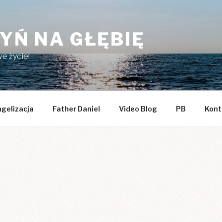
YŃ NA GŁĘBIĘ
e życie!
gelizacja
Father Daniel
Video Blog
PB
Kont