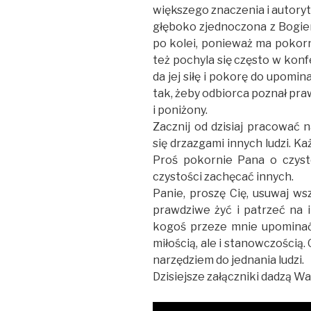
większego znaczenia i autoryte
głęboko zjednoczona z Bogiem
po kolei, ponieważ ma pokor
też pochyla się często w konf
da jej siłę i pokorę do upomina
tak, żeby odbiorca poznał prawd
i poniżony.
Zacznij od dzisiaj pracować n
się drzazgami innych ludzi. K
Proś pokornie Pana o czyst
czystości zachęcać innych.
Panie, proszę Cię, usuwaj ws
prawdziwe żyć i patrzeć na i
kogoś przeze mnie upominać,
miłością, ale i stanowczością
narzędziem do jednania ludzi.
Dzisiejsze załączniki dadzą W