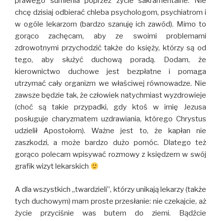
prawego sumienia poprzez życie sakramentalne. Nie
chcę dzisiaj odbierać chleba psychologom, psychiatrom i
w ogóle lekarzom (bardzo szanuję ich zawód). Mimo to
gorąco zachęcam, aby ze swoimi problemami
zdrowotnymi przychodzić także do księży, którzy są od
tego, aby służyć duchową poradą. Dodam, że
kierownictwo duchowe jest bezpłatne i pomaga
utrzymać cały organizm we właściwej równowadze. Nie
zawsze będzie tak, że człowiek natychmiast wyzdrowieje
(choć są takie przypadki, gdy ktoś w imię Jezusa
posługuje charyzmatem uzdrawiania, którego Chrystus
udzielił Apostołom). Ważne jest to, że kapłan nie
zaszkodzi, a może bardzo dużo pomóc. Dlatego też
gorąco polecam wpisywać rozmowy z księdzem w swój
grafik wizyt lekarskich
A dla wszystkich ,,twardzieli”, którzy unikają lekarzy (także
tych duchowym) mam proste przesłanie: nie czekajcie, aż
życie przyciśnie was butem do ziemi. Bądźcie