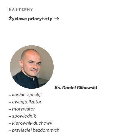
Następny
NASTĘPNY
wpis
Życiowe priorytety
Ks. Daniel Glibowski
– kapłan z pasją!
– ewangelizator
– motywator
– spowiednik
– kierownik duchowy
– przyjaciel bezdomnych