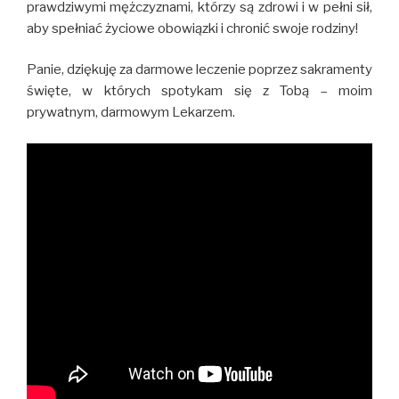
prawdziwymi mężczyznami, którzy są zdrowi i w pełni sił,
aby spełniać życiowe obowiązki i chronić swoje rodziny!
Panie, dziękuję za darmowe leczenie poprzez sakramenty
święte, w których spotykam się z Tobą – moim
prywatnym, darmowym Lekarzem.