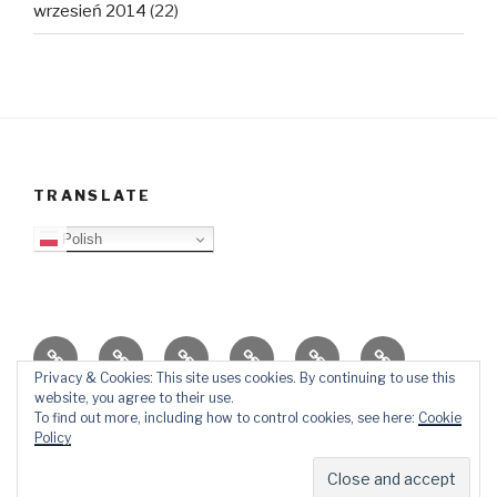
wrzesień 2014
(22)
TRANSLATE
Polish
O
Top
Ewangelizacja
Father
Video
PB
blogu
Lista
Daniel
Blog
Privacy & Cookies: This site uses cookies. By continuing to use this
website, you agree to their use.
Kontakt
Ślady
To find out more, including how to control cookies, see here:
Cookie
w
Policy
mediach
Dumnie wspierane przez WordPressa