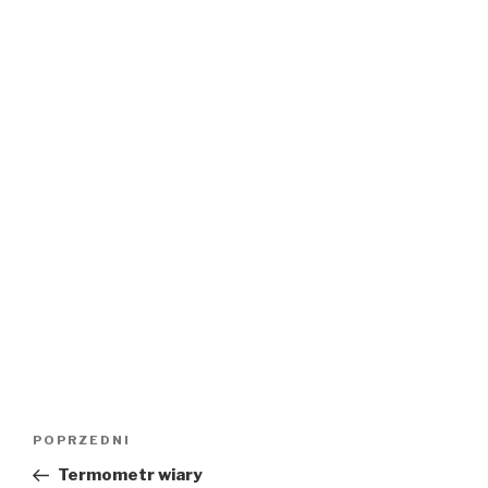
Nawigacja
Poprzedni
POPRZEDNI
wpisu
wpis
Termometr wiary