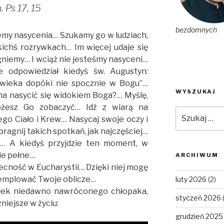
 Ps 17, 15
bezdomnych
iemy nasycenia… Szukamy go w ludziach,
kichś rozrywkach… Im więcej udaje się
gniemy… I wciąż nie jesteśmy nasyceni…
e odpowiedział kiedyś św. Augustyn:
łowieka dopóki nie spocznie w Bogu”…
WYSZUKAJ
na nasycić się widokiem Boga?… Myślę,
ożesz Go zobaczyć… Idź z wiarą na
Szukaj:
ego Ciało i Krew… Nasycaj swoje oczy i
ragnij takich spotkań, jak najczęściej…
e… A kiedyś przyjdzie ten moment, w
ie pełne…
ARCHIWUM
becność w Eucharystii… Dzięki niej mogę
ntemplować Twoje oblicze…
luty 2026
(2)
ałek niedawno nawróconego chłopaka,
styczeń 2026
niejsze w życiu:
grudzień 2025