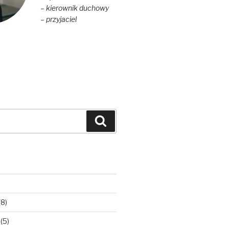
– kierownik duchowy
– przyjaciel
Szukaj
(8)
(5)