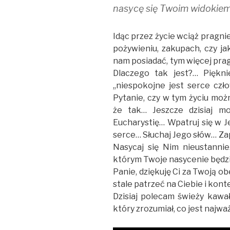
nasycę się Twoim widokiem.
Idąc przez życie wciąż pragn
pożywieniu, zakupach, czy ja
nam posiadać, tym więcej pra
Dlaczego tak jest?… Piękni
,,niespokojne jest serce cz
Pytanie, czy w tym życiu moż
że tak… Jeszcze dzisiaj m
Eucharystię… Wpatruj się w J
serce… Słuchaj Jego słów… Zap
Nasycaj się Nim nieustanni
którym Twoje nasycenie będz
Panie, dziękuję Ci za Twoją o
stale patrzeć na Ciebie i ko
Dzisiaj polecam świeży kaw
który zrozumiał, co jest najważ