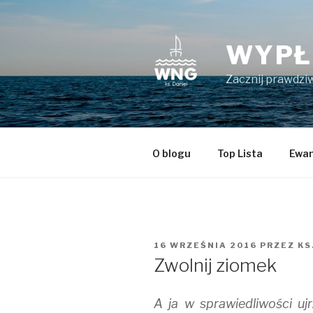
Przeskocz
do
treści
WYPŁ
Zacznij prawdziw
O blogu
Top Lista
Ewan
OPUBLIKOWANE
16 WRZEŚNIA 2016
PRZEZ
KS
W
Zwolnij ziomek
A ja w sprawiedliwości uj