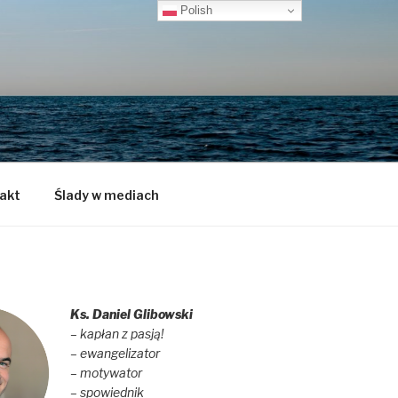
Polish
akt
Ślady w mediach
Ks. Daniel Glibowski
– kapłan z pasją!
– ewangelizator
– motywator
– spowiednik