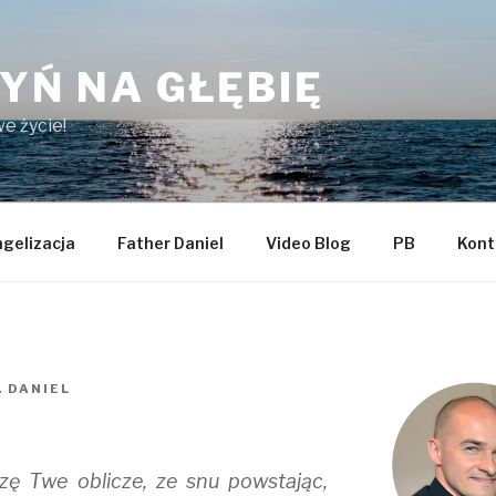
YŃ NA GŁĘBIĘ
e życie!
gelizacja
Father Daniel
Video Blog
PB
Kont
. DANIEL
rzę Twe oblicze, ze snu powstając,