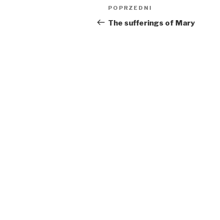
Nawigacja
Poprzedni
POPRZEDNI
wpisu
wpis
The sufferings of Mary