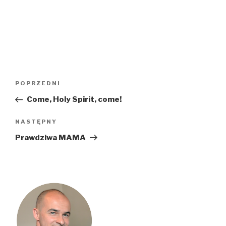
Nawigacja
Poprzedni
POPRZEDNI
wpisu
wpis
Come, Holy Spirit, come!
Następny
NASTĘPNY
wpis
Prawdziwa MAMA