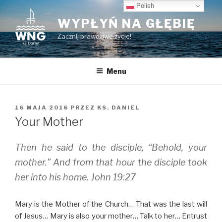
Przeskocz
Polish
do
WYPŁYŃ NA GŁĘBIĘ
treści
Zacznij prawdziwe życie!
Menu
OPUBLIKOWANE
16 MAJA 2016
PRZEZ
KS. DANIEL
W
Your Mother
Then he said to the disciple, “Behold, your
mother.” And from that hour the disciple took
her into his home. John 19:27
Mary is the Mother of the Church… That was the last will
of Jesus… Mary is also your mother… Talk to her… Entrust