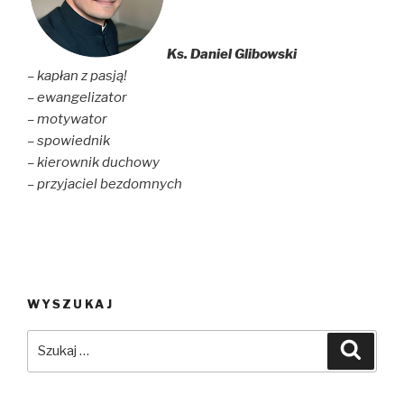
Ks. Daniel Glibowski
– kapłan z pasją!
– ewangelizator
– motywator
– spowiednik
– kierownik duchowy
– przyjaciel bezdomnych
WYSZUKAJ
Szukaj:
Szuka