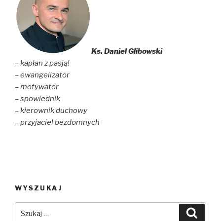
Ks. Daniel Glibowski
– kapłan z pasją!
– ewangelizator
– motywator
– spowiednik
– kierownik duchowy
– przyjaciel bezdomnych
WYSZUKAJ
Szukaj:
Szuka