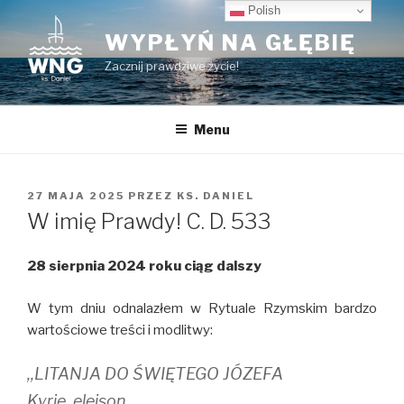
Przeskocz
Polish
do
WYPŁYŃ NA GŁĘBIĘ
treści
Zacznij prawdziwe życie!
Menu
OPUBLIKOWANE
27 MAJA 2025
PRZEZ
KS. DANIEL
W
W imię Prawdy! C. D. 533
28 sierpnia 2024 roku ciąg dalszy
W tym dniu odnalazłem w Rytuale Rzymskim bardzo
wartościowe treści i modlitwy:
,,LITANJA DO ŚWIĘTEGO JÓZEFA
Kyrje, elejson.