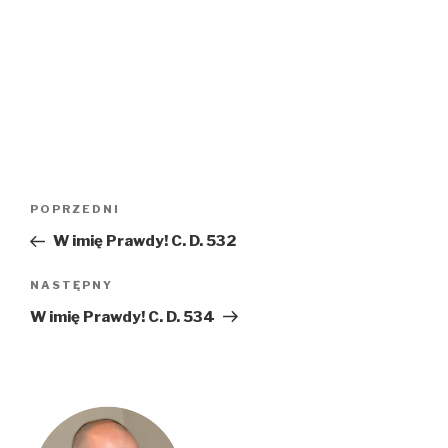
Nawigacja
Poprzedni
POPRZEDNI
wpisu
wpis
W imię Prawdy! C. D. 532
Następny
NASTĘPNY
wpis
W imię Prawdy! C. D. 534