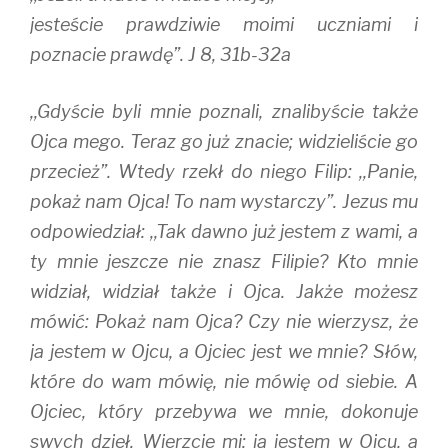
jesteście prawdziwie moimi uczniami i
poznacie prawdę”. J 8, 31b-32a
,,Gdyście byli mnie poznali, znalibyście także
Ojca mego. Teraz go już znacie; widzieliście go
przecież”. Wtedy rzekł do niego Filip: ,,Panie,
pokaż nam Ojca! To nam wystarczy”. Jezus mu
odpowiedział: ,,Tak dawno już jestem z wami, a
ty mnie jeszcze nie znasz Filipie? Kto mnie
widział, widział także i Ojca. Jakże możesz
mówić: Pokaż nam Ojca? Czy nie wierzysz, że
ja jestem w Ojcu, a Ojciec jest we mnie? Słów,
które do wam mówię, nie mówię od siebie. A
Ojciec, który przebywa we mnie, dokonuje
swych dzieł. Wierzcie mi: ja jestem w Ojcu, a