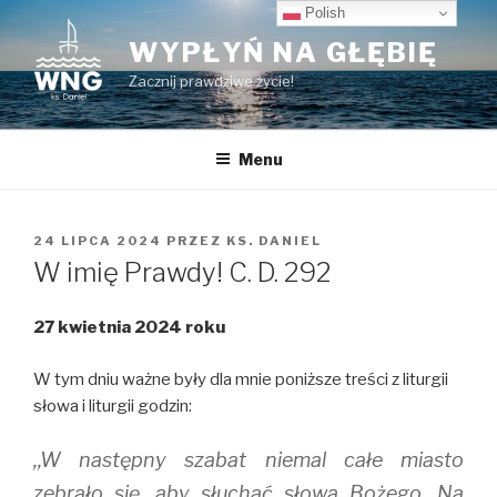
Przeskocz
Polish
do
WYPŁYŃ NA GŁĘBIĘ
treści
Zacznij prawdziwe życie!
Menu
OPUBLIKOWANE
24 LIPCA 2024
PRZEZ
KS. DANIEL
W
W imię Prawdy! C. D. 292
27 kwietnia 2024 roku
W tym dniu ważne były dla mnie poniższe treści z liturgii
słowa i liturgii godzin:
,,W następny szabat niemal całe miasto
zebrało się, aby słuchać słowa Bożego. Na