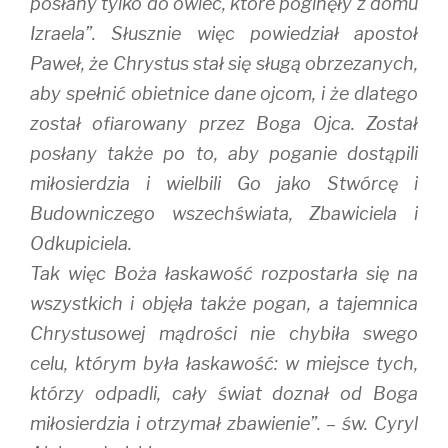
posłany tylko do owiec, które poginęły z domu
Izraela”. Słusznie więc powiedział apostoł
Paweł, że Chrystus stał się sługą obrzezanych,
aby spełnić obietnice dane ojcom, i że dlatego
został ofiarowany przez Boga Ojca. Został
posłany także po to, aby poganie dostąpili
miłosierdzia i wielbili Go jako Stwórcę i
Budowniczego wszechświata, Zbawiciela i
Odkupiciela.
Tak więc Boża łaskawość rozpostarła się na
wszystkich i objęła także pogan, a tajemnica
Chrystusowej mądrości nie chybiła swego
celu, którym była łaskawość: w miejsce tych,
którzy odpadli, cały świat doznał od Boga
miłosierdzia i otrzymał zbawienie”. – św. Cyryl