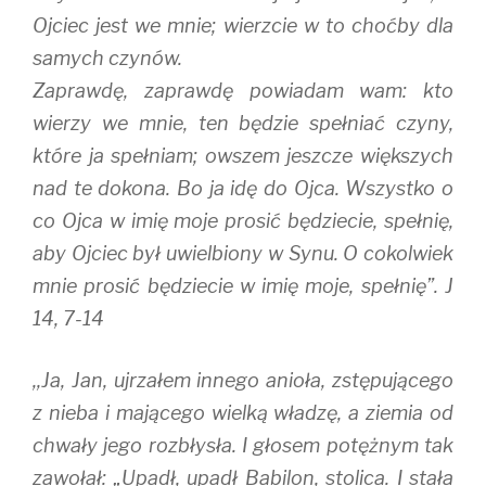
Ojciec jest we mnie; wierzcie w to choćby dla
samych czynów.
Zaprawdę, zaprawdę powiadam wam: kto
wierzy we mnie, ten będzie spełniać czyny,
które ja spełniam; owszem jeszcze większych
nad te dokona. Bo ja idę do Ojca. Wszystko o
co Ojca w imię moje prosić będziecie, spełnię,
aby Ojciec był uwielbiony w Synu. O cokolwiek
mnie prosić będziecie w imię moje, spełnię”. J
14, 7-14
,,Ja, Jan, ujrzałem innego anioła, zstępującego
z nieba i mającego wielką władzę, a ziemia od
chwały jego rozbłysła. I głosem potężnym tak
zawołał: „Upadł, upadł Babilon, stolica. I stała