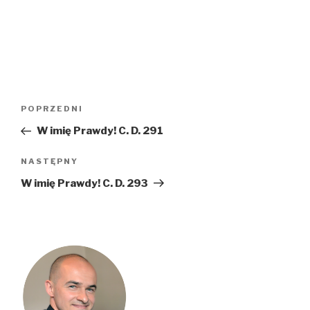
Nawigacja
Poprzedni
POPRZEDNI
wpisu
wpis
W imię Prawdy! C. D. 291
Następny
NASTĘPNY
wpis
W imię Prawdy! C. D. 293