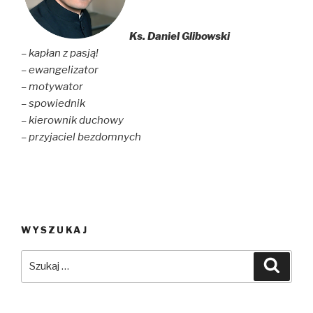
Ks. Daniel Glibowski
– kapłan z pasją!
– ewangelizator
– motywator
– spowiednik
– kierownik duchowy
– przyjaciel bezdomnych
WYSZUKAJ
Szukaj:
Szuka