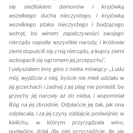
się siedliskiem demonów i kryjówką
wszelkiego ducha nieczystego, i kryjówką
wszelkiego ptaka nieczystego i budzącego
wstręt, bo winem zapalczywości swojego
nierządu napoiła wszystkie narody, i królowie
ziemi dopuścili się z nią nierządu, a kupcy ziemi
wzbogacili się ogromem jej przepychu”.
I usłyszałem inny głos z nieba mówiący: „Ludu
mój, wyjdźcie z niej, byście nie mieli udziału w
jej grzechach i żadnej z jej plag nie ponieśli: bo
grzechy jej narosły aż do nieba, i wspomniał
Bóg na jej zbrodnie. Odpłaćcie jej tak, jak ona
odpłacała, i za jej czyny oddajcie podwójnie: w
kielichu, w którym przyrządzała wino,
podwójny dział dla niej przyrządźcie. Ile się