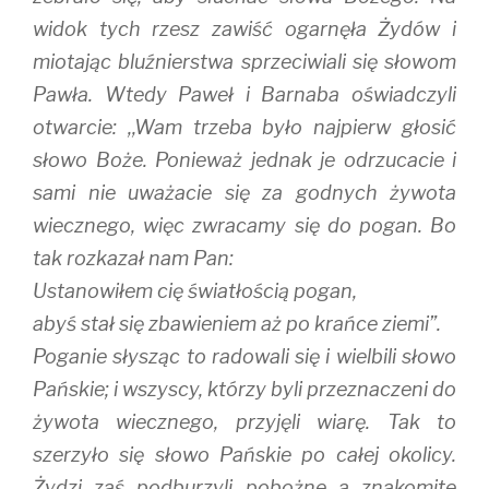
widok tych rzesz zawiść ogarnęła Żydów i
miotając bluźnierstwa sprzeciwiali się słowom
Pawła. Wtedy Paweł i Barnaba oświadczyli
otwarcie: ,,Wam trzeba było najpierw głosić
słowo Boże. Ponieważ jednak je odrzucacie i
sami nie uważacie się za godnych żywota
wiecznego, więc zwracamy się do pogan. Bo
tak rozkazał nam Pan:
Ustanowiłem cię światłością pogan,
abyś stał się zbawieniem aż po krańce ziemi”.
Poganie słysząc to radowali się i wielbili słowo
Pańskie; i wszyscy, którzy byli przeznaczeni do
żywota wiecznego, przyjęli wiarę. Tak to
szerzyło się słowo Pańskie po całej okolicy.
Żydzi zaś podburzyli pobożne a znakomite