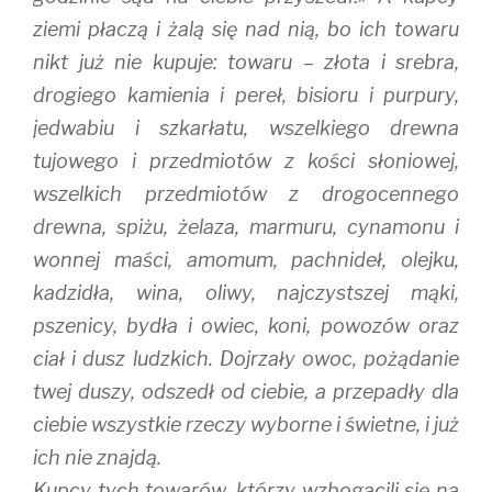
ziemi płaczą i żalą się nad nią, bo ich towaru
nikt już nie kupuje: towaru – złota i srebra,
drogiego kamienia i pereł, bisioru i purpury,
jedwabiu i szkarłatu, wszelkiego drewna
tujowego i przedmiotów z kości słoniowej,
wszelkich przedmiotów z drogocennego
drewna, spiżu, żelaza, marmuru, cynamonu i
wonnej maści, amomum, pachnideł, olejku,
kadzidła, wina, oliwy, najczystszej mąki,
pszenicy, bydła i owiec, koni, powozów oraz
ciał i dusz ludzkich. Dojrzały owoc, pożądanie
twej duszy, odszedł od ciebie, a przepadły dla
ciebie wszystkie rzeczy wyborne i świetne, i już
ich nie znajdą.
Kupcy tych towarów, którzy wzbogacili się na