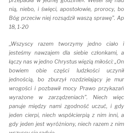
przepadła w jednej godzinie». Wesel się nad
nią, niebo, i święci, apostołowie, prorocy, bo
Bóg przeciw niej rozsądził waszą sprawę”. Ap
18, 1-20
,,Wszyscy razem tworzymy jedno ciało i
jesteśmy nawzajem dla siebie członkami, a
łączy nas w jedno Chrystus więzią miłości: „On
bowiem obie części ludzkości uczynił
jednością, bo zburzył rozdzielający je mur
wrogości i pozbawił mocy Prawo przykazań
wyrażone w zarządzeniach”. Niech więc
panuje między nami zgodność uczuć, i gdy
jeden cierpi, niech współcierpią z nim inni, a
gdy jeden jest wyróżniony, niech razem z nim
wszyscy się radują.