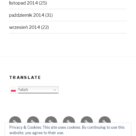
listopad 2014
(25)
październik 2014
(31)
wrzesień 2014
(22)
TRANSLATE
Polish
O
Top
Ewangelizacja
Father
Video
PB
blogu
Lista
Daniel
Blog
Privacy & Cookies: This site uses cookies. By continuing to use this
website, you agree to their use.
Kontakt
Ślady