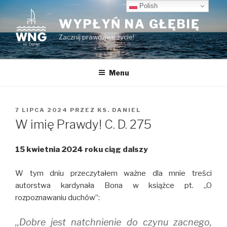
Przeskocz
Polish
do
WYPŁYŃ NA GŁĘBIĘ
treści
Zacznij prawdziwe życie!
Menu
OPUBLIKOWANE
7 LIPCA 2024
PRZEZ
KS. DANIEL
W
W imię Prawdy! C. D. 275
15 kwietnia 2024 roku ciąg dalszy
W tym dniu przeczytałem ważne dla mnie treści
autorstwa kardynała Bona w książce pt. ,,O
rozpoznawaniu duchów”:
,,Dobre jest natchnienie do czynu zacnego,