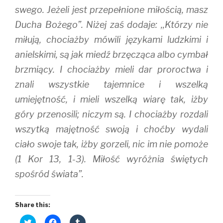
swego. Jeżeli jest przepełnione miłością, masz
Ducha Bożego”. Niżej zaś dodaje: ,,Którzy nie
miłują, chociażby mówili językami ludzkimi i
anielskimi, są jak miedź brzęcząca albo cymbał
brzmiący. I chociażby mieli dar proroctwa i
znali wszystkie tajemnice i wszelką
umiejętność, i mieli wszelką wiarę tak, iżby
góry przenosili; niczym są. I chociażby rozdali
wszytką majętność swoją i choćby wydali
ciało swoje tak, iżby gorzeli, nic im nie pomoże
(1 Kor 13, 1-3). Miłość wyróżnia świętych
spośród świata”.
Share this:
C
C
C