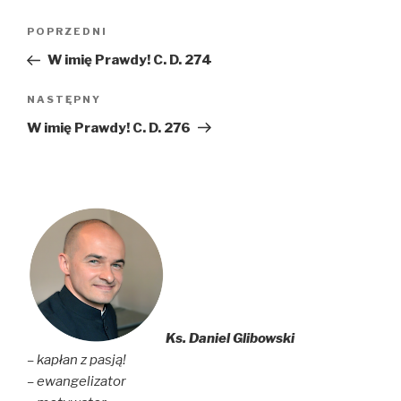
Nawigacja
Poprzedni
POPRZEDNI
wpisu
wpis
W imię Prawdy! C. D. 274
Następny
NASTĘPNY
wpis
W imię Prawdy! C. D. 276
Ks. Daniel Glibowski
– kapłan z pasją!
– ewangelizator