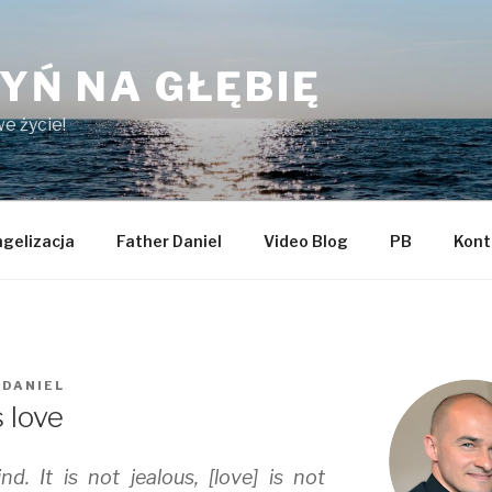
YŃ NA GŁĘBIĘ
e życie!
gelizacja
Father Daniel
Video Blog
PB
Kont
 DANIEL
 love
nd. It is not jealous, [love] is not