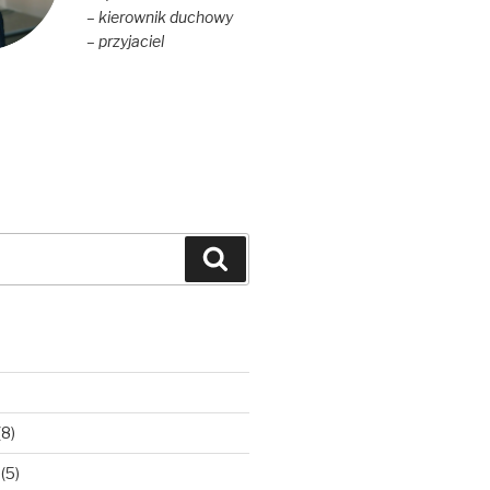
– kierownik duchowy
– przyjaciel
Szukaj
(8)
(5)