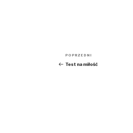
Nawigacja
Poprzedni
POPRZEDNI
wpisu
wpis
Test na miłość