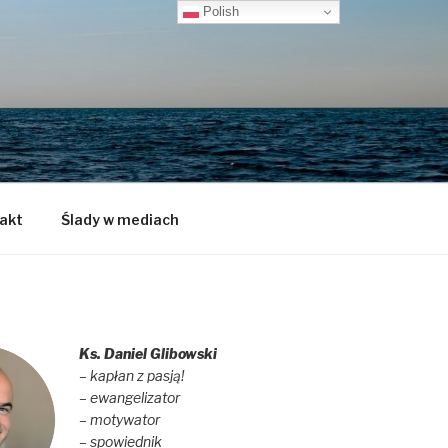
Polish
akt
Ślady w mediach
Ks. Daniel Glibowski
– kapłan z pasją!
– ewangelizator
– motywator
– spowiednik