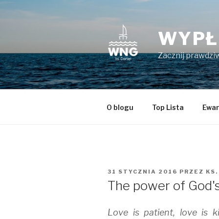
Przeskocz
do
treści
WYPŁ
Zacznij prawdziw
O blogu
Top Lista
Ewan
OPUBLIKOWANE
31 STYCZNIA 2016
PRZEZ
KS.
W
The power of God's
Love is patient, love is ki