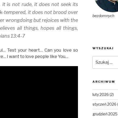
 it is not rude, it does not seek its
ick-tempered, it does not brood over
bezdomnych
over wrongdoing but rejoices with the
believes all things, hopes all things,
hians 13:4-7
WYSZUKAJ
ul… Test your heart… Can you love so
e… I want to love people like You…
Szukaj:
ARCHIWUM
luty 2026
(2)
styczeń 2026
grudzień 2025