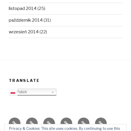
listopad 2014
(25)
październik 2014
(31)
wrzesień 2014
(22)
TRANSLATE
Polish
O
Top
Ewangelizacja
Father
Video
PB
blogu
Lista
Daniel
Blog
Privacy & Cookies: This site uses cookies. By continuing to use this