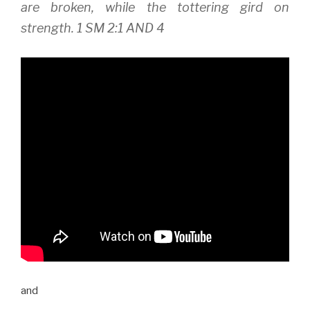
are broken, while the tottering gird on
strength. 1 SM 2:1 AND 4
and