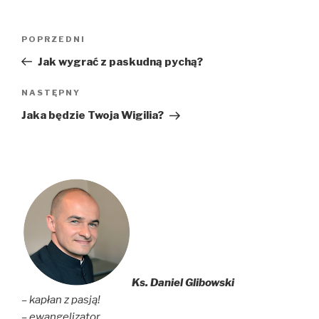
Nawigacja
Poprzedni
POPRZEDNI
wpisu
wpis
Jak wygrać z paskudną pychą?
Następny
NASTĘPNY
wpis
Jaka będzie Twoja Wigilia?
Ks. Daniel Glibowski
– kapłan z pasją!
– ewangelizator