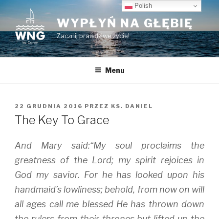
Przeskocz
Polish
do
WYPŁYŃ NA GŁĘBIĘ
treści
Zacznij prawdziwe życie!
Menu
OPUBLIKOWANE
22 GRUDNIA 2016
PRZEZ
KS. DANIEL
W
The Key To Grace
And Mary said:“My soul proclaims the
greatness of the Lord; my spirit rejoices in
God my savior. For he has looked upon his
handmaid’s lowliness; behold, from now on will
all ages call me blessed He has thrown down
the rulers from their thrones but lifted up the