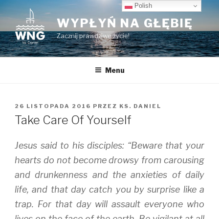
Przeskocz
Polish
do
WYPŁYŃ NA GŁĘBIĘ
treści
Zacznij prawdziwe życie!
Menu
OPUBLIKOWANE
26 LISTOPADA 2016
PRZEZ
KS. DANIEL
W
Take Care Of Yourself
Jesus said to his disciples: “Beware that your
hearts do not become drowsy from carousing
and drunkenness and the anxieties of daily
life, and that day catch you by surprise like a
trap. For that day will assault everyone who
lives on the face of the earth. Be vigilant at all