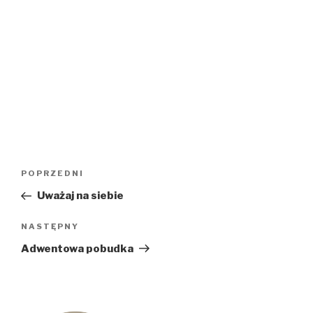
Nawigacja
Poprzedni
POPRZEDNI
wpisu
wpis
Uważaj na siebie
Następny
NASTĘPNY
wpis
Adwentowa pobudka