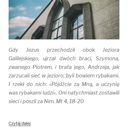
e
n
w
w
e
w
w
w
i
i
w
n
n
i
d
d
n
o
o
d
w
w
o
)
)
w
)
Gdy Jezus przechodził obok Jeziora
Galilejskiego, ujrzał dwóch braci, Szymona,
zwanego Piotrem, i brata jego, Andrzeja, jak
zarzucali sieć w jezioro; byli bowiem rybakami.
I rzekł do nich: «Pójdźcie za Mną, a uczynię
was rybakami ludzi». Oni natychmiast zostawili
sieci i poszli za Nim. Mt 4, 18-20
Czytaj dalej