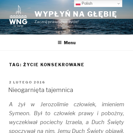
Przeskocz
Polish
do
WYPŁYŃ NA GŁĘBIĘ
treści
Zacznij prawdziwe życie!
Menu
TAG:
ŻYCIE KONSEKROWANE
OPUBLIKOWANE
2 LUTEGO 2016
W
Nieogarnięta tajemnica
A żył w Jerozolimie człowiek, imieniem
Symeon. Był to człowiek prawy i pobożny,
wyczekiwał pociechy Izraela, a Duch Święty
spoczywał na nim. Jemu Duch Święty objawił,