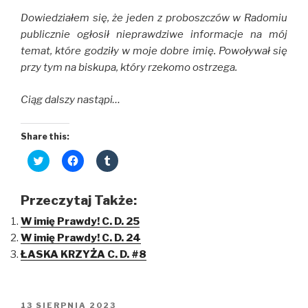
Dowiedziałem się, że jeden z proboszczów w Radomiu
publicznie ogłosił nieprawdziwe informacje na mój
temat, które godziły w moje dobre imię. Powoływał się
przy tym na biskupa, który rzekomo ostrzega.
Ciąg dalszy nastąpi…
Share this:
C
C
C
l
l
l
i
i
i
c
c
c
k
k
k
Przeczytaj Także:
t
t
t
o
o
o
W imię Prawdy! C. D. 25
s
s
s
h
h
h
W imię Prawdy! C. D. 24
a
a
a
r
r
r
ŁASKA KRZYŻA C. D. #8
e
e
e
o
o
o
n
n
n
T
F
T
w
a
u
i
c
m
OPUBLIKOWANE
13 SIERPNIA 2023