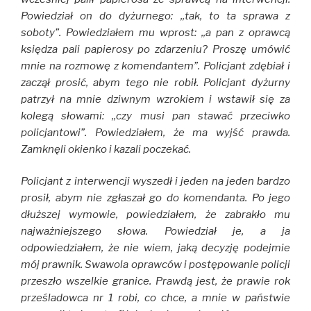
Powiedział on do dyżurnego: ,,tak, to ta sprawa z
soboty”. Powiedziałem mu wprost: ,,a pan z oprawcą
księdza pali papierosy po zdarzeniu? Proszę umówić
mnie na rozmowę z komendantem”. Policjant zdębiał i
zaczął prosić, abym tego nie robił. Policjant dyżurny
patrzył na mnie dziwnym wzrokiem i wstawił się za
kolegą słowami: ,,czy musi pan stawać przeciwko
policjantowi”. Powiedziałem, że ma wyjść prawda.
Zamknęli okienko i kazali poczekać.
Policjant z interwencji wyszedł i jeden na jeden bardzo
prosił, abym nie zgłaszał go do komendanta. Po jego
dłuższej wymowie, powiedziałem, że zabrakło mu
najważniejszego słowa. Powiedział je, a ja
odpowiedziałem, że nie wiem, jaką decyzję podejmie
mój prawnik. Swawola oprawców i postępowanie policji
przeszło wszelkie granice. Prawdą jest, że prawie rok
prześladowca nr 1 robi, co chce, a mnie w państwie