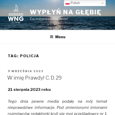
Przeskocz
Polish
do
WYPŁYŃ NA GŁĘBIĘ
treści
Zacznij prawdziwe życie!
Menu
TAG:
POLICJA
OPUBLIKOWANE
9 WRZEŚNIA 2023
W
W imię Prawdy! C. D. 29
21 sierpnia 2023 roku
Tego dnia pewne media podały na mój temat
nieprawdziwe informacje. Pod zmienionymi imionami
rozmówców redaktorki kryli się moi prześladowcy nr 1,