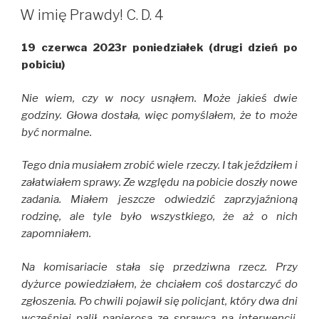
t
e
b
W
t
b
l
W imię Prawdy! C. D. 4
e
o
r
r
o
(
(
k
O
19 czerwca 2023r poniedziałek (drugi dzień po
O
(
p
p
O
e
pobiciu)
e
p
n
n
e
s
s
n
i
i
s
n
Nie wiem, czy w nocy usnąłem. Może jakieś dwie
n
i
n
n
n
e
godziny. Głowa dostała, więc pomyślałem, że to może
e
n
w
być normalne.
w
e
w
w
w
i
i
w
n
n
i
d
Tego dnia musiałem zrobić wiele rzeczy. I tak jeździłem i
d
n
o
o
d
w
załatwiałem sprawy. Ze względu na pobicie doszły nowe
w
o
)
)
w
zadania. Miałem jeszcze odwiedzić zaprzyjaźnioną
)
rodzinę, ale tyle było wszystkiego, że aż o nich
zapomniałem.
Na komisariacie stała się przedziwna rzecz. Przy
dyżurce powiedziałem, że chciałem coś dostarczyć do
zgłoszenia. Po chwili pojawił się policjant, który dwa dni
wcześniej palił papierosa ze sprawcą na interwencji.