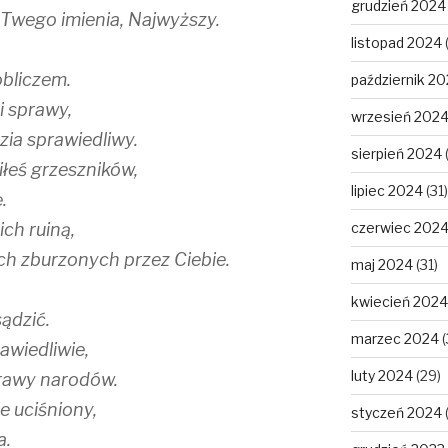
grudzień 2024
Twego imienia, Najwyższy.
listopad 2024
obliczem.
październik 2
i sprawy,
wrzesień 202
zia sprawiedliwy.
sierpień 2024
łeś grzeszników,
lipiec 2024
(31)
.
ch ruiną,
czerwiec 202
ch zburzonych przez Ciebie.
maj 2024
(31)
kwiecień 2024
ądzić.
marzec 2024
(
awiedliwie,
luty 2024
(29)
prawy narodów.
e uciśniony,
styczeń 2024
a.