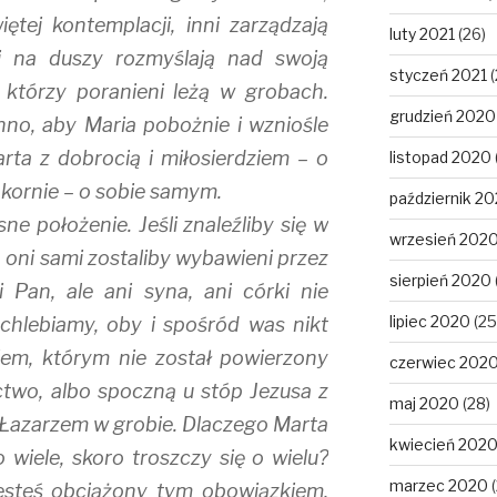
iętej kontemplacji, inni zarządzają
luty 2021
(26)
eni na duszy rozmyślają nad swoją
styczeń 2021
(
, którzy poranieni leżą w grobach.
grudzień 2020
nno, aby Maria pobożnie i wzniośle
ta z dobrocią i miłosierdziem – o
listopad 2020
pokornie – o sobie samym.
październik 2
e położenie. Jeśli znaleźliby się w
wrzesień 202
, oni sami zostaliby wybawieni przez
sierpień 2020
 Pan, ale ani syna, ani córki nie
lipiec 2020
(25
chlebiamy, oby i spośród was nikt
wiem, którym nie został powierzony
czerwiec 202
ctwo, albo spoczną u stóp Jezusa z
maj 2020
(28)
z Łazarzem w grobie. Dlaczego Marta
kwiecień 202
o wiele, skoro troszczy się o wielu?
marzec 2020
(
 jesteś obciążony tym obowiązkiem,