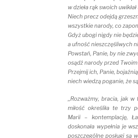
w dzieła rąk swoich uwikłał 
Niech precz odejdą grzeszn
wszystkie narody, co zapo
Gdyż ubogi nigdy nie będz
a ufność nieszczęśliwych ni
Powstań, Panie, by nie zwyc
osądź narody przed Twoim 
Przejmij ich, Panie, bojaźnią
niech wiedzą poganie, że są
,,Rozważmy, bracia, jak
miłość określiła te trzy 
Marii – kontemplację, Ł
doskonała wypełnia je wszy
poszczególne posługi są 