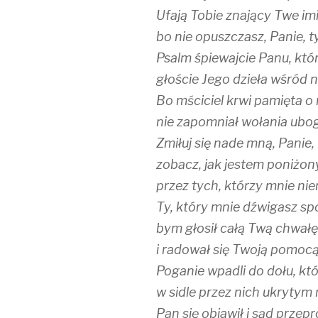
Ufają Tobie znający Twe imi
bo nie opuszczasz, Panie, t
Psalm śpiewajcie Panu, któ
głoście Jego dzieła wśród 
Bo mściciel krwi pamięta o 
nie zapomniał wołania ubog
Zmiłuj się nade mną, Panie,
zobacz, jak jestem poniżon
przez tych, którzy mnie ni
Ty, który mnie dźwigasz sp
bym głosił całą Twą chwał
i radował się Twoją pomocą
Poganie wpadli do dołu, któ
w sidle przez nich ukrytym 
Pan się objawił i sąd przepr