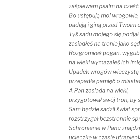
zaśpiewam psalm na cześć 
Bo ustępują moi wrogowie,
padają i giną przed Twoim 
Tyś sądu mojego się podjął 
zasiadłeś na tronie jako sęd
Rozgromiłeś pogan, wygubi
na wieki wymazałeś ich imię
Upadek wrogów wieczystą i
przepadła pamięć o miasta
A Pan zasiada na wieki,
przygotował swój tron, by s
Sam będzie sądził świat spr
rozstrzygał bezstronnie s
Schronienie w Panu znajdzi
ucieczkę w czasie utrapieni