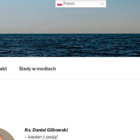
Polish
akt
Ślady w mediach
Ks. Daniel Glibowski
– kapłan z pasją!