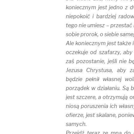
koniecznym jest jedno z dw
niepokoić i bardziej radow
tego nie umiesz – przestać n
sobie prorok, o siebie same
Ale koniecznym jest także 
oczekuje od szafarzy, aby
zaś pozostanie, jeśli nie 
Jezusa Chrystusa, aby z
będzie pełnił własnej wo
porządek w działaniu. Są b
jest szczere, a otrzymują o
niosą poruszenia ich własn
ofierze, jest skalane, pon
samych.
Przejdź teraz ze mną do p