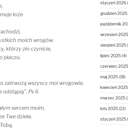
styczeń 2026
,
grudzień 2025
moje łoże
październik 2
achodzi,
wrzesień 202
ystkich moich wrogów.
sierpień 2025
, którzy zło czynicie,
lipiec 2025
(4)
o płaczu.
czerwiec 202
maj 2025
(18)
dzo zatrwożą wszyscy moi wrogowie,
kwiecień 2025
 odstąpią”. Ps 6
marzec 2025
(
 całym sercem moim,
luty 2025
(22)
e Twe dzieła.
styczeń 2025
 Tobą,