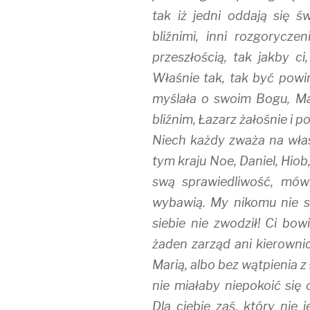
tak iż jedni oddają się św
bliźnimi, inni rozgorycz
przeszłością, tak jakby ci
Właśnie tak, tak być powi
myślała o swoim Bogu, Mar
bliźnim, Łazarz żałośnie i 
Niech każdy zważa na własn
tym kraju Noe, Daniel, Hiob
swą sprawiedliwość, mówi
wybawią. My nikomu nie s
siebie nie zwodził! Ci bo
żaden zarząd ani kierowni
Marią, albo bez wątpienia 
nie miałaby niepokoić się 
Dla ciebie zaś, który nie