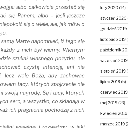
ojga: albo całkowicie przestać się
luty 2020
(14)
ać się Panem, albo – jeśli jeszcze
styczeń 2020
iepokoić się o wiele, ale, jak mówi o
grudzień 2019
go.
listopad 2019
(
i samą Martę napomnieć, iż tego się
 każdy z nich był wierny. Wiernym
październik 20
będzie szukał własnego pożytku, ale
wrzesień 2019
achować czystą intencję, ani nie
sierpień 2019
(
li, lecz wolę Bożą, aby zachować
lipiec 2019
(5)
owiem tacy, których spojrzenie nie
ni swoją nagrodę. Są i tacy, których
czerwiec 2019
ych serc, a wszystko, co składają w
maj 2019
(23)
ieważ ich pragnienia pochodzą z nich
kwiecień 2019
marzec 2019
(
ieśni weselnej i rozważmy, w jaki