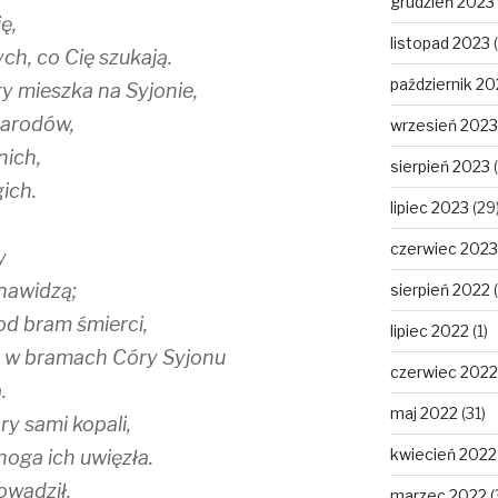
grudzień 2023
ę,
listopad 2023
(
ych, co Cię szukają.
październik 20
ry mieszka na Syjonie,
narodów,
wrzesień 2023
nich,
sierpień 2023
(
ich.
lipiec 2023
(29
czerwiec 2023
y
enawidzą;
sierpień 2022
(
od bram śmierci,
lipiec 2022
(1)
ę w bramach Córy Syjonu
czerwiec 2022
.
maj 2022
(31)
ry sami kopali,
kwiecień 2022
noga ich uwięzła.
owadził,
marzec 2022
(