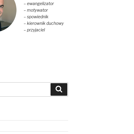
– ewangelizator
– motywator
– spowiednik
– kierownik duchowy
– przyjaciel
Szukaj