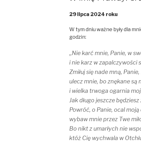
29 lipca 2024 roku
W tym dniu ważne były dla mnie p
godzin:
,,Nie karć mnie, Panie, w s
i nie karz w zapalczywości s
Zmiłuj się nade mną, Panie,
ulecz mnie, bo znękane są 
i wielka trwoga ogarnia moj
Jak długo jeszcze będziesz 
Powróć, o Panie, ocal moją
wybaw mnie przez Twe miło
Bo nikt z umarłych nie wsp
któż Cię wychwala w Otchł