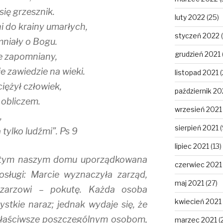
się grzesznik.
luty 2022
(25)
i do krainy umarłych,
styczeń 2022
(
mniały o Bogu.
grudzień 2021
ie zapomniany,
e zawiedzie na wieki.
listopad 2021
(
iężył człowiek,
październik 20
obliczem.
wrzesień 2021
,
sierpień 2021
(
 tylko ludźmi”. Ps 9
lipiec 2021
(13)
 w tym naszym domu uporządkowana
czerwiec 2021
posługi: Marcie wyznaczyła zarząd,
maj 2021
(27)
azarzowi – pokutę. Każda osoba
kwiecień 2021
stkie naraz; jednak wydaje się, że
właściwsze poszczególnym osobom,
marzec 2021
(