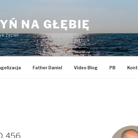
YŃ NA GŁĘBIĘ
e życie!
gelizacja
Father Daniel
Video Blog
PB
Kont
D. 456