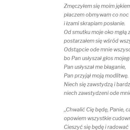
Zmęczyłem się moim jękiem
płaczem obmywam co noc 
i łzami skrapiam posłanie.
Od smutku moje oko mgłą z
postarzałem się wśród wsz
Odstąpcie ode mnie wszyscy
bo Pan usłyszał głos mojeg
Pan usłyszał me błaganie,
Pan przyjął moją modlitwę.
Niech się zawstydzą i bar
niech zawstydzeni ode mnie
,,Chwalić Cię będę, Panie,
opowiem wszystkie cudown
Cieszyć się będę i radować