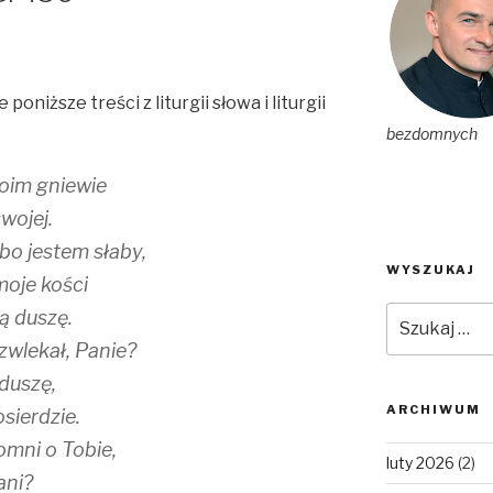
oniższe treści z liturgii słowa i liturgii
bezdomnych
woim gniewie
wojej.
 bo jestem słaby,
WYSZUKAJ
moje kości
Szukaj:
ą duszę.
zwlekał, Panie?
 duszę,
ARCHIWUM
sierdzie.
omni o Tobie,
luty 2026
(2)
ani?