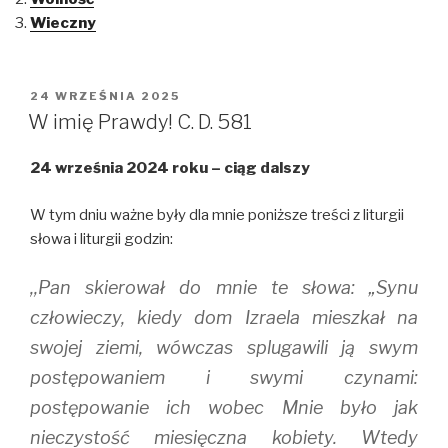
a
a
a
r
r
r
Wieczny
e
e
e
o
o
o
n
n
n
T
F
T
w
a
u
i
c
m
OPUBLIKOWANE
24 WRZEŚNIA 2025
t
e
b
W
t
b
l
W imię Prawdy! C. D. 581
e
o
r
r
o
(
(
k
O
24 września 2024 roku – ciąg dalszy
O
(
p
p
O
e
e
p
n
n
e
s
W tym dniu ważne były dla mnie poniższe treści z liturgii
s
n
i
i
s
n
słowa i liturgii godzin:
n
i
n
n
n
e
e
n
w
,,Pan skierował do mnie te słowa: „Synu
w
e
w
w
w
i
i
w
n
człowieczy, kiedy dom Izraela mieszkał na
n
i
d
d
n
o
swojej ziemi, wówczas splugawili ją swym
o
d
w
w
o
)
postępowaniem i swymi czynami:
)
w
)
postępowanie ich wobec Mnie było jak
nieczystość miesięczna kobiety. Wtedy