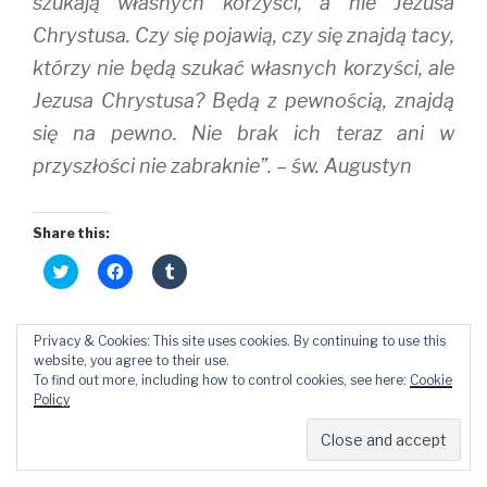
szukają własnych korzyści, a nie Jezusa
Chrystusa. Czy się pojawią, czy się znajdą tacy,
którzy nie będą szukać własnych korzyści, ale
Jezusa Chrystusa? Będą z pewnością, znajdą
się na pewno. Nie brak ich teraz ani w
przyszłości nie zabraknie”. – św. Augustyn
Share this:
C
C
C
l
l
l
i
i
i
c
c
c
k
k
k
Przeczytaj Także:
t
t
t
Privacy & Cookies: This site uses cookies. By continuing to use this
o
o
o
website, you agree to their use.
W imię Prawdy! C. D. 242
s
s
s
To find out more, including how to control cookies, see here:
Cookie
h
h
h
W imię Prawdy! C. D. 358
a
a
a
Policy
r
r
r
Współczesne apostolstwo
e
e
e
o
o
o
n
n
n
T
F
T
w
a
u