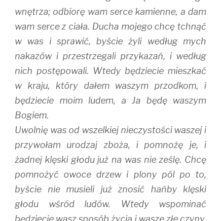
wnętrza; odbiorę wam serce kamienne, a dam
wam serce z ciała. Ducha mojego chcę tchnąć
w was i sprawić, byście żyli według mych
nakazów i przestrzegali przykazań, i według
nich postępowali. Wtedy będziecie mieszkać
w kraju, który dałem waszym przodkom, i
będziecie moim ludem, a Ja będę waszym
Bogiem.
Uwolnię was od wszelkiej nieczystości waszej i
przywołam urodzaj zboża, i pomnożę je, i
żadnej klęski głodu już na was nie ześlę. Chcę
pomnożyć owoce drzew i plony pól po to,
byście nie musieli już znosić hańby klęski
głodu wśród ludów. Wtedy wspominać
będziecie wasz sposób życia i wasze złe czyny.