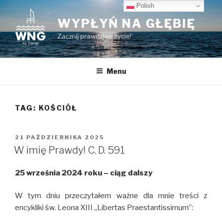
Przeskocz
Polish
do
WYPŁYŃ NA GŁĘBIĘ
treści
Zacznij prawdziwe życie!
Menu
TAG:
KOŚCIÓŁ
OPUBLIKOWANE
21 PAŹDZIERNIKA 2025
W
W imię Prawdy! C. D. 591
25 września 2024 roku – ciąg dalszy
W tym dniu przeczytałem ważne dla mnie treści z
encykliki św. Leona XIII ,,Libertas Praestantissimum”: