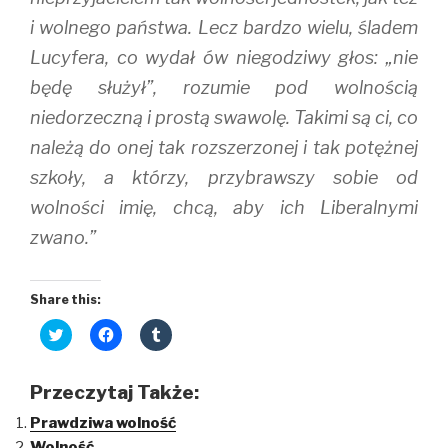
i wolnego państwa. Lecz bardzo wielu, śladem
Lucyfera, co wydał ów niegodziwy głos: „nie
będę służył”, rozumie pod wolnością
niedorzeczną i prostą swawolę. Takimi są ci, co
należą do onej tak rozszerzonej i tak potężnej
szkoły, a którzy, przybrawszy sobie od
wolności imię, chcą, aby ich Liberalnymi
zwano.”
Share this:
C
C
C
l
l
l
i
i
i
c
c
c
k
k
k
Przeczytaj Także:
t
t
t
o
o
o
Prawdziwa wolność
s
s
s
h
h
h
Wolność