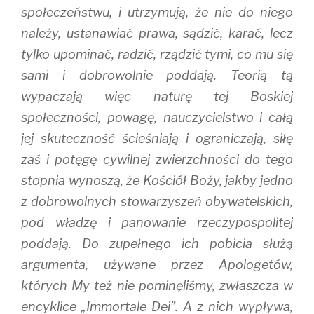
społeczeństwu, i utrzymują, że nie do niego
należy, ustanawiać prawa, sądzić, karać, lecz
tylko upominać, radzić, rządzić tymi, co mu się
sami i dobrowolnie poddają. Teorią tą
wypaczają więc naturę tej Boskiej
społeczności, powagę, nauczycielstwo i całą
jej skuteczność ścieśniają i ograniczają, siłę
zaś i potęgę cywilnej zwierzchności do tego
stopnia wynoszą, że Kościół Boży, jakby jedno
z dobrowolnych stowarzyszeń obywatelskich,
pod władzę i panowanie rzeczypospolitej
poddają. Do zupełnego ich pobicia służą
argumenta, używane przez Apologetów,
których My też nie pominęliśmy, zwłaszcza w
encyklice „Immortale Dei”. A z nich wypływa,