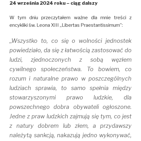
24 września 2024 roku – ciąg dalszy
O
(
p
p
O
e
e
p
n
n
e
s
W tym dniu przeczytałem ważne dla mnie treści z
s
n
i
i
s
n
encykliki św. Leona XIII ,,Libertas Praestantissimum”:
n
i
n
n
n
e
e
n
w
,,Wszystko to, co się o wolności jednostek
w
e
w
w
w
i
i
w
n
powiedziało, da się z łatwością zastosować do
n
i
d
d
n
o
ludzi, zjednoczonych z sobą węzłem
o
d
w
w
o
)
cywilnego społeczeństwa. To bowiem, co
)
w
)
rozum i naturalne prawo w poszczególnych
ludziach sprawia, to samo spełnia między
stowarzyszonymi prawo ludzkie, dla
powszechnego dobra obywateli ogłoszone.
Jedne z praw ludzkich zajmują się tym, co jest
z natury dobrem lub złem, a przydawszy
należytą sankcją, nakazują jedno wykonywać,