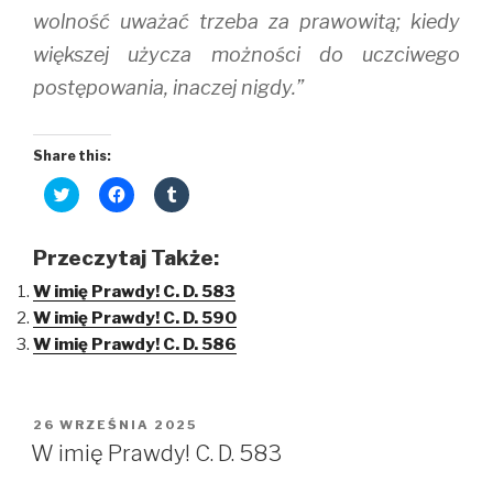
wolność uważać trzeba za prawowitą; kiedy
większej użycza możności do uczciwego
postępowania, inaczej nigdy.”
Share this:
C
C
C
l
l
l
i
i
i
c
c
c
k
k
k
Przeczytaj Także:
t
t
t
o
o
o
W imię Prawdy! C. D. 583
s
s
s
h
h
h
W imię Prawdy! C. D. 590
a
a
a
r
r
r
W imię Prawdy! C. D. 586
e
e
e
o
o
o
n
n
n
T
F
T
w
a
u
i
c
m
OPUBLIKOWANE
26 WRZEŚNIA 2025
t
e
b
W
t
b
l
W imię Prawdy! C. D. 583
e
o
r
r
o
(
(
k
O