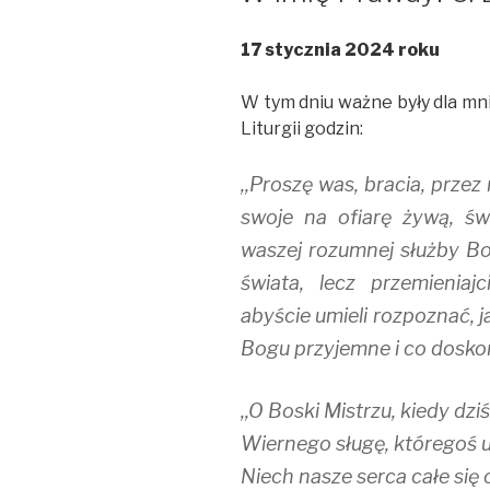
17 stycznia 2024 roku
W tym dniu ważne były dla mnie
Liturgii godzin:
,,Proszę was, bracia, przez 
swoje na ofiarę żywą, św
waszej rozumnej służby Boż
świata, lecz przemieniaj
abyście umieli rozpoznać, j
Bogu przyjemne i co doskon
,,O Boski Mistrzu, kiedy dzi
Wiernego sługę, któregoś u
Niech nasze serca całe się