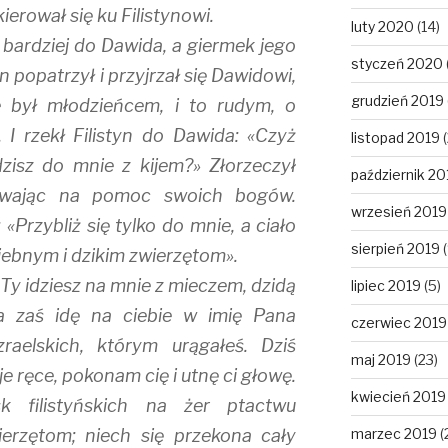
kierował się ku Filistynowi.
luty 2020
(14)
az bardziej do Dawida, a giermek jego
styczeń 2020
n popatrzył i przyjrzał się Dawidowi,
grudzień 2019
e był młodzieńcem, i to rudym, o
 I rzekł Filistyn do Dawida: «Czyż
listopad 2019
(
zisz do mnie z kijem?» Złorzeczył
październik 20
zywając na pomoc swoich bogów.
wrzesień 2019
 «Przybliż się tylko do mnie, a ciało
sierpień 2019
(
ebnym i dzikim zwierzętom».
«Ty idziesz na mnie z mieczem, dzidą
lipiec 2019
(5)
a zaś idę na ciebie w imię Pana
czerwiec 2019
raelskich, którym urągałeś. Dziś
maj 2019
(23)
e ręce, pokonam cię i utnę ci głowę.
kwiecień 2019
 filistyńskich na żer ptactwu
erzętom; niech się przekona cały
marzec 2019
(