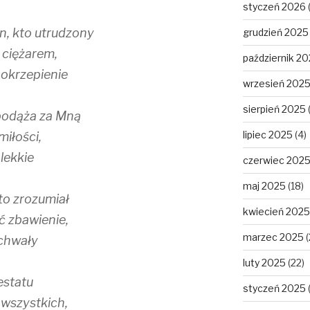
styczeń 2026
en, kto utrudzony
grudzień 2025
 ciężarem,
październik 2
pokrzepienie
wrzesień 202
sierpień 2025
 podąża za Mną
lipiec 2025
(4)
miłości,
 lekkie
czerwiec 202
maj 2025
(18)
to zrozumiał
kwiecień 2025
ć zbawienie,
marzec 2025
(
 chwały
luty 2025
(22)
estatu
styczeń 2025
 wszystkich,