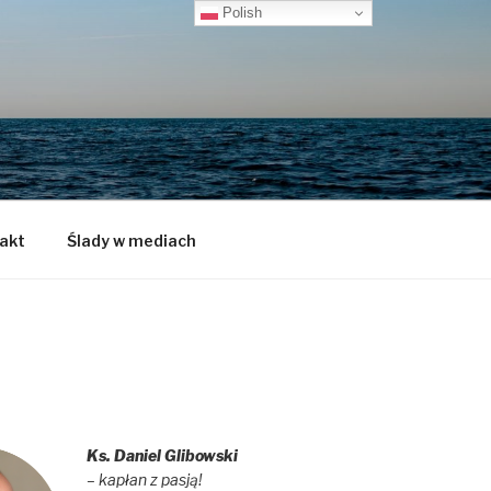
Polish
akt
Ślady w mediach
Ks. Daniel Glibowski
– kapłan z pasją!