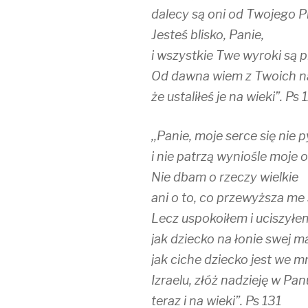
dalecy są oni od Twojego P
Jesteś blisko, Panie,
i wszystkie Twe wyroki są 
Od dawna wiem z Twoich 
że ustaliłeś je na wieki”. Ps 
,,Panie, moje serce się nie 
i nie patrzą wyniośle moje o
Nie dbam o rzeczy wielkie
ani o to, co przewyższa me s
Lecz uspokoiłem i uciszyłe
jak dziecko na łonie swej ma
jak ciche dziecko jest we m
Izraelu, złóż nadzieję w Pan
teraz i na wieki”. Ps 131