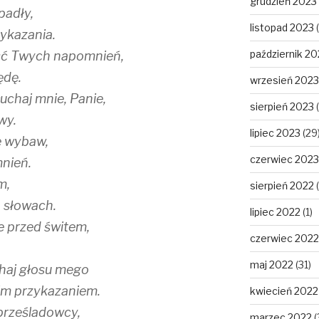
grudzień 2023
padły,
listopad 2023
(
ykazania.
październik 20
ość Twych napomnień,
ędę.
wrzesień 2023
uchaj mnie, Panie,
sierpień 2023
(
wy.
lipiec 2023
(29
e wybaw,
czerwiec 2023
nień.
m,
sierpień 2022
(
 słowach.
lipiec 2022
(1)
e przed świtem,
czerwiec 2022
maj 2022
(31)
chaj głosu mego
oim przykazaniem.
kwiecień 2022
 prześladowcy,
marzec 2022
(