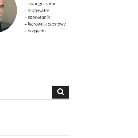
– ewangelizator
– motywator
– spowiednik
– kierownik duchowy
– przyjaciel
Szukaj