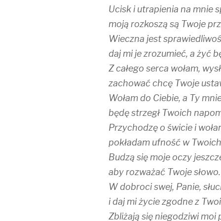
Ucisk i utrapienia na mnie s
moją rozkoszą są Twoje prz
Wieczna jest sprawiedliw
daj mi je zrozumieć, a żyć b
Z całego serca wołam, wysł
zachować chcę Twoje usta
Wołam do Ciebie, a Ty mni
będę strzegł Twoich napom
Przychodzę o świcie i woła
pokładam ufność w Twoich
Budzą się moje oczy jeszcz
aby rozważać Twoje słowo.
W dobroci swej, Panie, słu
i daj mi życie zgodne z Tw
Zbliżają się niegodziwi moi