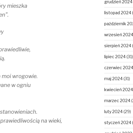
grudzień 2024
óry mieszka
listopad 2024
en”.
październik 2
wy
wrzesień 202
sierpień 2024
rawiedliwie,
lipiec 2024
(31)
ią.
czerwiec 202
 moi wrogowie.
maj 2024
(31)
wane w ogniu
kwiecień 2024
marzec 2024
(
stanowieniach.
luty 2024
(29)
prawiedliwością na wieki,
styczeń 2024