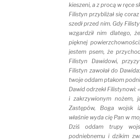
kieszeni, a z procą w ręce s
Filistyn przybliżał się cor
szedł przed nim. Gdy Filisty
wzgardził nim dlatego, ż
pięknej powierzchowności.
jestem psem, że przychod
Filistyn Dawidowi, przy
Filistyn zawołał do Dawida:
twoje oddam ptakom podni
Dawid odrzekł Filistynowi: 
i zakrzywionym nożem, j
Zastępów, Boga wojsk iz
właśnie wyda cię Pan w moj
Dziś oddam trupy wojsk
podniebnemu i dzikim zwi