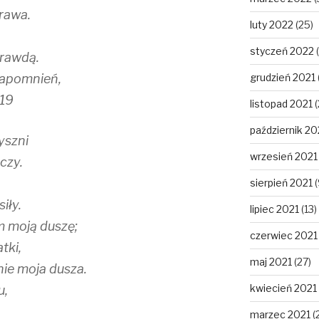
rawa.
luty 2022
(25)
styczeń 2022
(
prawdą.
napomnień,
grudzień 2021
119
listopad 2021
(
październik 20
pyszni
wrzesień 2021
czy.
sierpień 2021
(
iły.
lipiec 2021
(13)
m moją duszę;
czerwiec 2021
tki,
maj 2021
(27)
nie moja dusza.
kwiecień 2021
u,
marzec 2021
(