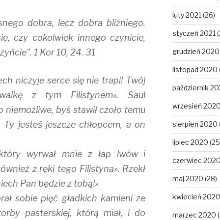
luty 2021
(26)
snego dobra, lecz dobra bliźniego.
styczeń 2021
(
cie, czy cokolwiek innego czynicie,
ńcie”. 1 Kor 10, 24. 31
grudzień 2020
listopad 2020
ech niczyje serce się nie trapi! Twój
październik 2
walkę z tym Filistynem». Saul
wrzesień 202
 niemożliwe, byś stawił czoło temu
m. Ty jesteś jeszcze chłopcem, a on
sierpień 2020
lipiec 2020
(25
 który wyrwał mnie z łap lwów i
czerwiec 202
ównież z ręki tego Filistyna». Rzekł
maj 2020
(28)
niech Pan będzie z tobą!»
kwiecień 202
rał sobie pięć gładkich kamieni ze
orby pasterskiej, którą miał, i do
marzec 2020
(