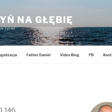
YŃ NA GŁĘBIĘ
e życie!
gelizacja
Father Daniel
Video Blog
PB
Kont
D. 146