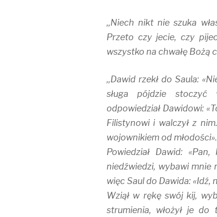
,,Niech nikt nie szuka wła
Przeto czy jecie, czy pije
wszystko na chwałę Bożą czy
,,Dawid rzekł do Saula: «Ni
sługa pójdzie stoczyć 
odpowiedział Dawidowi: «To
Filistynowi i walczył z ni
wojownikiem od młodości».
Powiedział Dawid: «Pan,
niedźwiedzi, wybawi mnie r
więc Saul do Dawida: «Idź, 
Wziął w rękę swój kij, wyb
strumienia, włożył je do t