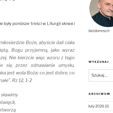
 były poniższe treści w Liturgii słowa i
bezdomnych
miłosierdzie Boże, abyście dali ciała
iętą, Bogu przyjemną, jako wyraz
ej. Nie bierzcie więc wzoru z tego
WYSZUKAJ
cie się przez odnawianie umysłu,
Szukaj:
aka jest wola Boża: co jest dobre, co
ałe”. Rz 12, 1-2
ś sławimy
ARCHIWUM
święcił,
luty 2026
(2)
 otworzą