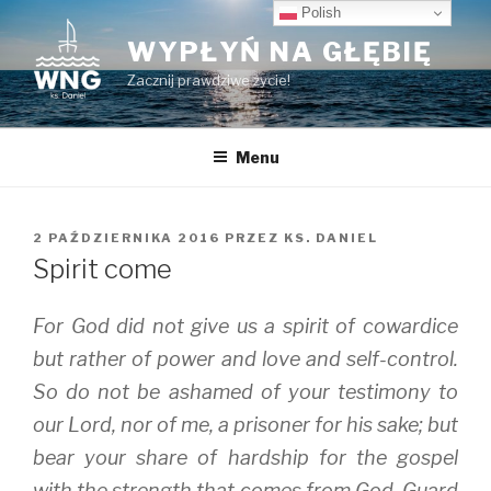
Przeskocz
Polish
do
WYPŁYŃ NA GŁĘBIĘ
treści
Zacznij prawdziwe życie!
Menu
OPUBLIKOWANE
2 PAŹDZIERNIKA 2016
PRZEZ
KS. DANIEL
W
Spirit come
For God did not give us a spirit of cowardice
but rather of power and love and self-control.
So do not be ashamed of your testimony to
our Lord, nor of me, a prisoner for his sake; but
bear your share of hardship for the gospel
with the strength that comes from God. Guard