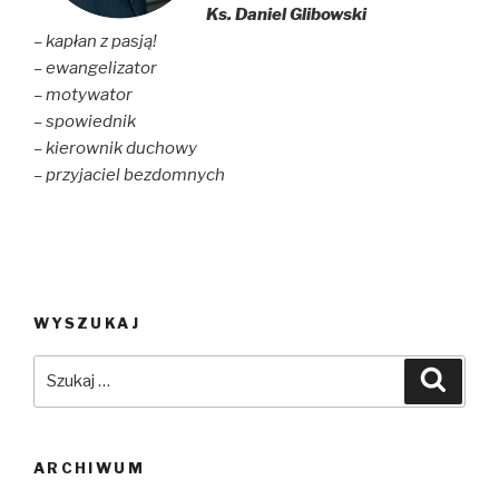
Ks. Daniel Glibowski
– kapłan z pasją!
– ewangelizator
– motywator
– spowiednik
– kierownik duchowy
– przyjaciel bezdomnych
WYSZUKAJ
Szukaj:
Szuka
ARCHIWUM