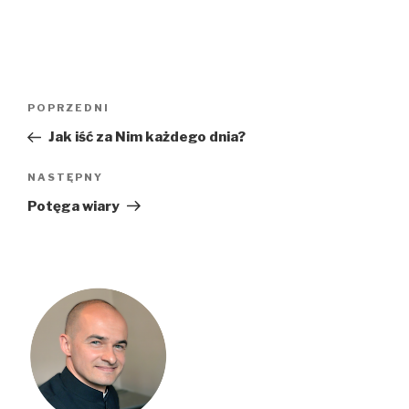
Nawigacja
Poprzedni
POPRZEDNI
wpisu
wpis
Jak iść za Nim każdego dnia?
Następny
NASTĘPNY
wpis
Potęga wiary