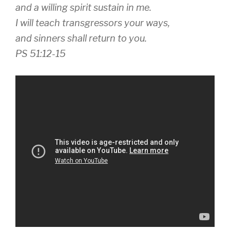
and a willing spirit sustain in me.
I will teach transgressors your ways,
and sinners shall return to you.
PS 51:12-15