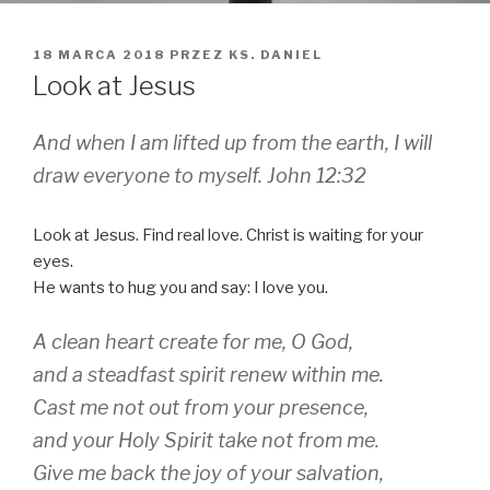
OPUBLIKOWANE
18 MARCA 2018
PRZEZ
KS. DANIEL
W
Look at Jesus
And when I am lifted up from the earth, I will
draw everyone to myself. John 12:32
Look at Jesus. Find real love. Christ is waiting for your
eyes.
He wants to hug you and say: I love you.
A clean heart create for me, O God,
and a steadfast spirit renew within me.
Cast me not out from your presence,
and your Holy Spirit take not from me.
Give me back the joy of your salvation,