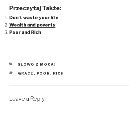
c
c
c
k
k
k
Przeczytaj Także:
t
t
t
o
o
o
Don't waste your life
s
s
s
h
h
h
Wealth and poverty
a
a
a
r
r
r
Poor and Rich
e
e
e
o
o
o
n
n
n
T
F
T
w
a
u
i
c
m
t
e
b
t
b
l
KATEGORIE
SŁOWO Z MOCĄ!
e
o
r
r
o
(
(
k
O
TAGI
GRACE
,
POOR
,
RICH
O
(
p
p
O
e
e
p
n
n
e
s
s
n
i
i
s
n
Leave a Reply
n
i
n
n
n
e
e
n
w
w
e
w
w
w
i
i
w
n
n
i
d
d
n
o
o
d
w
w
o
)