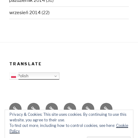
październik 2014
(31)
wrzesień 2014
(22)
TRANSLATE
Polish
O
Top
Ewangelizacja
Father
Video
PB
blogu
Lista
Daniel
Blog
Privacy & Cookies: This site uses cookies. By continuing to use this
website, you agree to their use.
Kontakt
Ślady
To find out more, including how to control cookies, see here:
Cookie
w
Policy
mediach