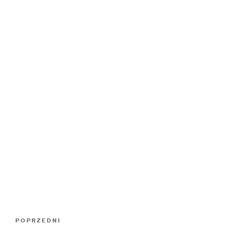
)
w
)
Nawigacja
Poprzedni
POPRZEDNI