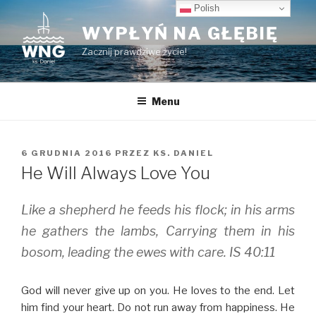
Przeskocz
Polish
do
WYPŁYŃ NA GŁĘBIĘ
treści
Zacznij prawdziwe życie!
Menu
OPUBLIKOWANE
6 GRUDNIA 2016
PRZEZ
KS. DANIEL
W
He Will Always Love You
Like a shepherd he feeds his flock; in his arms
he gathers the lambs, Carrying them in his
bosom, leading the ewes with care. IS 40:11
God will never give up on you. He loves to the end. Let
him find your heart. Do not run away from happiness. He