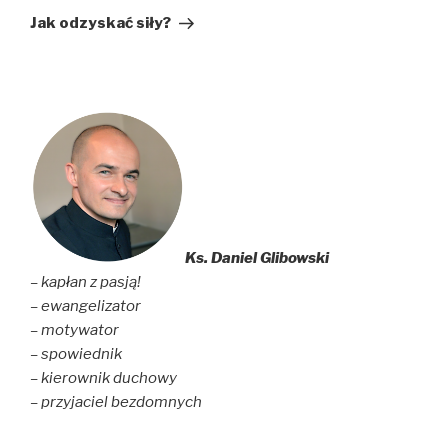
wpis
Jak odzyskać siły?
Ks. Daniel Glibowski
– kapłan z pasją!
– ewangelizator
– motywator
– spowiednik
– kierownik duchowy
– przyjaciel bezdomnych