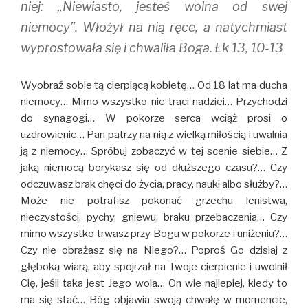
niej: „Niewiasto, jesteś wolna od swej
niemocy”. Włożył na nią ręce, a natychmiast
wyprostowała się i chwaliła Boga. Łk 13, 10-13
Wyobraź sobie tą cierpiącą kobietę… Od 18 lat ma ducha
niemocy… Mimo wszystko nie traci nadziei… Przychodzi
do synagogi… W pokorze serca wciąż prosi o
uzdrowienie… Pan patrzy na nią z wielką miłością i uwalnia
ją z niemocy… Spróbuj zobaczyć w tej scenie siebie… Z
jaką niemocą borykasz się od dłuższego czasu?… Czy
odczuwasz brak chęci do życia, pracy, nauki albo służby?…
Może nie potrafisz pokonać grzechu lenistwa,
nieczystości, pychy, gniewu, braku przebaczenia… Czy
mimo wszystko trwasz przy Bogu w pokorze i uniżeniu?…
Czy nie obrażasz się na Niego?… Poproś Go dzisiaj z
głęboką wiarą, aby spojrzał na Twoje cierpienie i uwolnił
Cię, jeśli taka jest Jego wola… On wie najlepiej, kiedy to
ma się stać… Bóg objawia swoją chwałę w momencie,