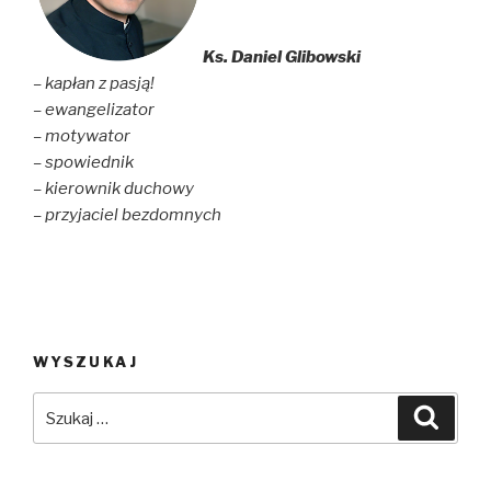
Ks. Daniel Glibowski
– kapłan z pasją!
– ewangelizator
– motywator
– spowiednik
– kierownik duchowy
– przyjaciel bezdomnych
WYSZUKAJ
Szukaj:
Szuka