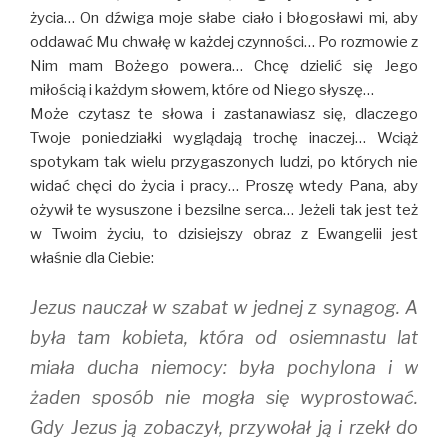
życia… On dźwiga moje słabe ciało i błogosławi mi, aby
oddawać Mu chwałę w każdej czynności… Po rozmowie z
Nim mam Bożego powera… Chcę dzielić się Jego
miłością i każdym słowem, które od Niego słyszę…
Może czytasz te słowa i zastanawiasz się, dlaczego
Twoje poniedziałki wyglądają trochę inaczej… Wciąż
spotykam tak wielu przygaszonych ludzi, po których nie
widać chęci do życia i pracy… Proszę wtedy Pana, aby
ożywił te wysuszone i bezsilne serca… Jeżeli tak jest też
w Twoim życiu, to dzisiejszy obraz z Ewangelii jest
właśnie dla Ciebie:
Jezus nauczał w szabat w jednej z synagog. A
była tam kobieta, która od osiemnastu lat
miała ducha niemocy: była pochylona i w
żaden sposób nie mogła się wyprostować.
Gdy Jezus ją zobaczył, przywołał ją i rzekł do