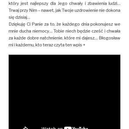
który jest najlepszy dla Jego chwały i zbawienia ludzi…
Trwaj przy Nim – nawet, jak Twoje uzdrowienie nie dokona
się dzisiaj…
Dziękuję Ci Panie za to, że każdego dnia pokonujesz we
mnie ducha niemocy… Tobie niech będzie cześć i chwała
za każde dobre natchnienie, które mi dajesz… Błogosław
mi i każdemu, kto teraz czyta ten wpis +