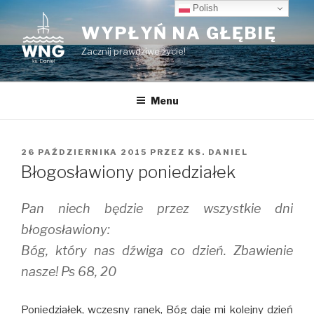
Przeskocz
Polish
do
WYPŁYŃ NA GŁĘBIĘ
treści
Zacznij prawdziwe życie!
Menu
OPUBLIKOWANE
26 PAŹDZIERNIKA 2015
PRZEZ
KS. DANIEL
W
Błogosławiony poniedziałek
Pan niech będzie przez wszystkie dni
błogosławiony:
Bóg, który nas dźwiga co dzień. Zbawienie
nasze! Ps 68, 20
Poniedziałek, wczesny ranek, Bóg daje mi kolejny dzień