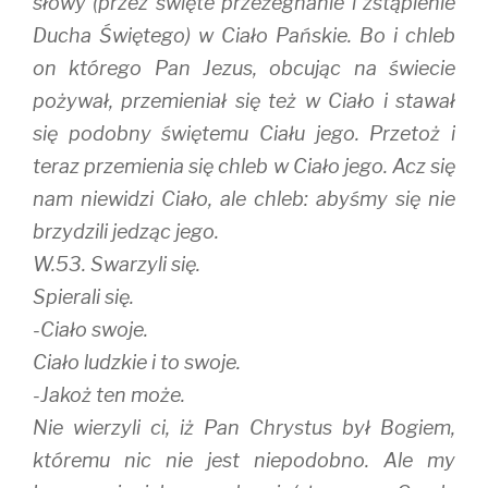
słowy (przez święte przeżegnanie i zstąpienie
Ducha Świętego) w Ciało Pańskie. Bo i chleb
on którego Pan Jezus, obcując na świecie
pożywał, przemieniał się też w Ciało i stawał
się podobny świętemu Ciału jego. Przetoż i
teraz przemienia się chleb w Ciało jego. Acz się
nam niewidzi Ciało, ale chleb: abyśmy się nie
brzydzili jedząc jego.
W.53. Swarzyli się.
Spierali się.
-Ciało swoje.
Ciało ludzkie i to swoje.
-Jakoż ten może.
Nie wierzyli ci, iż Pan Chrystus był Bogiem,
któremu nic nie jest niepodobno. Ale my