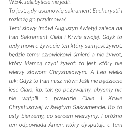
W.54. Jeślibyście nie jedli.
To jest, gdy ustanowię sakrament Eucharystii i
rozkażę go przyjmować.
Temi słowy (mówi Augustyn święty) zaleca na
Pan Sakrament Ciała i Krwie swojej. Gdyż to
tedy mówi o żywocie ten który sam jest żywot,
będzie temu człowiekowi śmierć a nie żywot,
który kłamcą czyni żywot: to jest, który nie
wierzy słowom Chrystusowym. A Leo wielki
tak: Gdyż to Pan nasz mówi: Jeśli nie będziecie
jeść Ciała, itp. tak go pożywajmy, abyśmy nic
nie wątpili o prawdzie Ciała i Krwie
Chrystusowej w świętym Sakramencie. Bo to
usty bierzemy, co sercem wierzymy. I próżno
ten odpowiada Amen, który dysputuje o tem