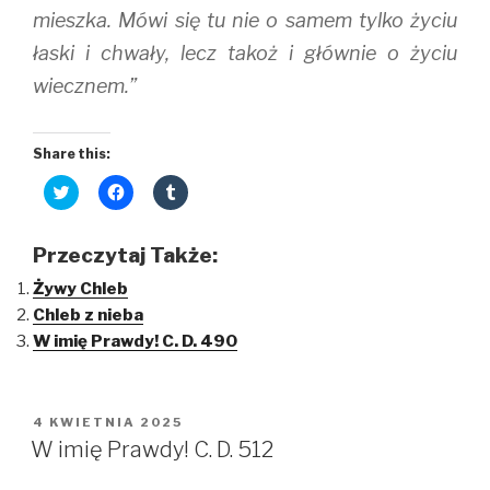
mieszka. Mówi się tu nie o samem tylko życiu
łaski i chwały, lecz takoż i głównie o życiu
wiecznem.”
Share this:
C
C
C
l
l
l
i
i
i
c
c
c
k
k
k
Przeczytaj Także:
t
t
t
o
o
o
Żywy Chleb
s
s
s
h
h
h
Chleb z nieba
a
a
a
r
r
r
W imię Prawdy! C. D. 490
e
e
e
o
o
o
n
n
n
T
F
T
w
a
u
i
c
m
OPUBLIKOWANE
4 KWIETNIA 2025
t
e
b
W
t
b
l
W imię Prawdy! C. D. 512
e
o
r
r
o
(
(
k
O