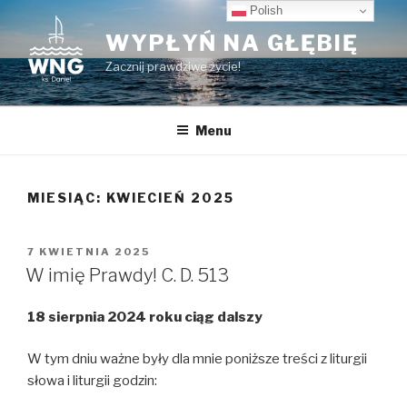
Przeskocz
Polish
do
WYPŁYŃ NA GŁĘBIĘ
treści
Zacznij prawdziwe życie!
Menu
MIESIĄC:
KWIECIEŃ 2025
OPUBLIKOWANE
7 KWIETNIA 2025
W
W imię Prawdy! C. D. 513
18 sierpnia 2024 roku ciąg dalszy
W tym dniu ważne były dla mnie poniższe treści z liturgii
słowa i liturgii godzin: