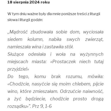
18 sierpnia 2024 roku
O
(
p
p
O
e
e
p
n
n
e
s
W tym dniu ważne były dla mnie poniższe treści z liturgii
s
n
i
i
s
n
słowa i liturgii godzin:
n
i
n
n
n
e
e
n
w
,,Mądrość zbudowała sobie dom, wyciosała
w
e
w
w
w
i
i
w
n
siedem kolumn, nabiła swych zwierząt,
n
i
d
d
n
o
namieszała wina i zastawiła stół.
o
d
w
w
o
)
Służące odesłała i woła na wyżynnych
)
w
)
miejscach miasta: «Prostaczek niech tutaj
przyjdzie!»
Do tego, komu brak rozumu, mówiła:
«Chodźcie, nasyćcie się moim chlebem, pijcie
wino, które zmieszałam. Odrzućcie naiwność,
a żyć będziecie, chodźcie prosto drogą
rozsądku»”. Prz 9, 1-6