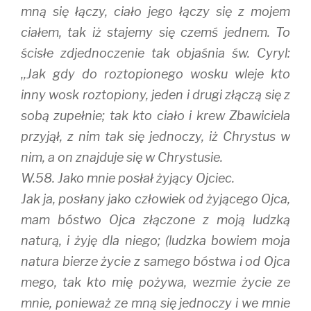
mną się łączy, ciało jego łączy się z mojem
ciałem, tak iż stajemy się czemś jednem. To
ścisłe zdjednoczenie tak objaśnia św. Cyryl:
,,Jak gdy do roztopionego wosku wleje kto
inny wosk roztopiony, jeden i drugi złączą się z
sobą zupełnie; tak kto ciało i krew Zbawiciela
przyjął, z nim tak się jednoczy, iż Chrystus w
nim, a on znajduje się w Chrystusie.
W.58. Jako mnie posłał żyjący Ojciec.
Jak ja, posłany jako człowiek od żyjącego Ojca,
mam bóstwo Ojca złączone z moją ludzką
naturą, i żyję dla niego; (ludzka bowiem moja
natura bierze życie z samego bóstwa i od Ojca
mego, tak kto mię pożywa, wezmie życie ze
mnie, ponieważ ze mną się jednoczy i we mnie