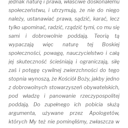
jednak naturę i prawa, właściwe doskonałemu
społeczeństwu, i utrzymują, że nie do niego
należy, ustanawiać prawa, sądzić, karać, lecz
tylko upominać, radzić, rządzić tymi, co mu się
sami i dobrowolnie poddają. Teorią tą
wypaczają więc naturę tej Boskiej
społeczności, powagę, nauczycielstwo i całą
jej skuteczność ścieśniają i ograniczają, siłę
zaś i potęgę cywilnej zwierzchności do tego
stopnia wynoszą, że Kościół Boży, jakby jedno
z dobrowolnych stowarzyszeń obywatelskich,
pod władzę i panowanie rzeczypospolitej
poddają. Do zupełnego ich pobicia służą
argumenta, używane przez Apologetów,
których My też nie pominęliśmy, zwłaszcza w