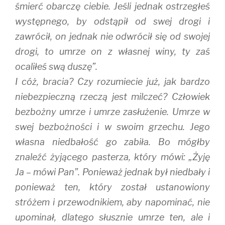
śmierć obarczę ciebie. Jeśli jednak ostrzegłeś
występnego, by odstąpił od swej drogi i
zawrócił, on jednak nie odwrócił się od swojej
drogi, to umrze on z własnej winy, ty zaś
ocaliłeś swą duszę”.
I cóż, bracia? Czy rozumiecie już, jak bardzo
niebezpieczną rzeczą jest milczeć? Człowiek
bezbożny umrze i umrze zasłużenie. Umrze w
swej bezbożności i w swoim grzechu. Jego
własna niedbałość go zabiła. Bo mógłby
znaleźć żyjącego pasterza, który mówi: „Żyję
Ja – mówi Pan”. Ponieważ jednak był niedbały i
ponieważ ten, który został ustanowiony
stróżem i przewodnikiem, aby napominać, nie
upominał, dlatego słusznie umrze ten, ale i