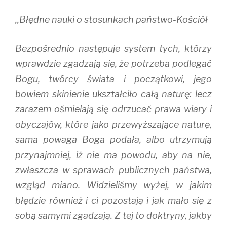
n
n
e
e
n
w
,,Błędne nauki o stosunkach państwo-Kościół
w
e
w
w
w
i
i
w
n
n
i
d
d
n
o
Bezpośrednio następuje system tych, którzy
o
d
w
w
o
)
wprawdzie zgadzają się, że potrzeba podlegać
)
w
)
Bogu, twórcy świata i początkowi, jego
bowiem skinienie ukształciło całą naturę: lecz
zarazem ośmielają się odrzucać prawa wiary i
obyczajów, które jako przewyższające naturę,
sama powaga Boga podała, albo utrzymują
przynajmniej, iż nie ma powodu, aby na nie,
zwłaszcza w sprawach publicznych państwa,
wzgląd miano. Widzieliśmy wyżej, w jakim
błędzie również i ci pozostają i jak mało się z
sobą samymi zgadzają. Z tej to doktryny, jakby