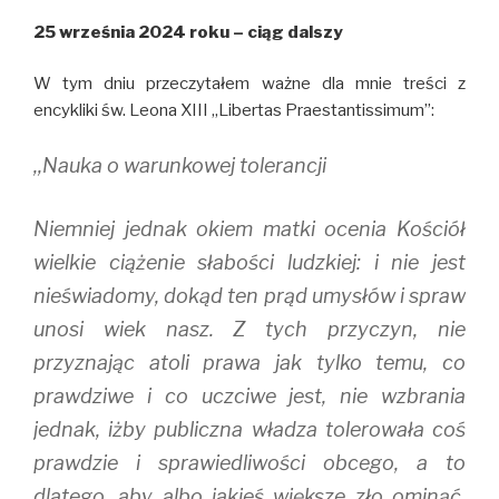
r
o
(
(
k
O
25 września 2024 roku – ciąg dalszy
O
(
p
p
O
e
e
p
n
n
e
s
W tym dniu przeczytałem ważne dla mnie treści z
s
n
i
i
s
n
encykliki św. Leona XIII ,,Libertas Praestantissimum”:
n
i
n
n
n
e
e
n
w
,,Nauka o warunkowej tolerancji
w
e
w
w
w
i
i
w
n
n
i
d
d
n
o
Niemniej jednak okiem matki ocenia Kościół
o
d
w
w
o
)
wielkie ciążenie słabości ludzkiej: i nie jest
)
w
)
nieświadomy, dokąd ten prąd umysłów i spraw
unosi wiek nasz. Z tych przyczyn, nie
przyznając atoli prawa jak tylko temu, co
prawdziwe i co uczciwe jest, nie wzbrania
jednak, iżby publiczna władza tolerowała coś
prawdzie i sprawiedliwości obcego, a to
dlatego, aby albo jakieś większe zło ominąć,