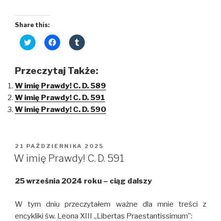
Share this:
C
C
C
l
l
l
i
i
i
c
c
c
k
k
k
Przeczytaj Także:
t
t
t
o
o
o
W imię Prawdy! C. D. 589
s
s
s
h
h
h
W imię Prawdy! C. D. 591
a
a
a
r
r
r
W imię Prawdy! C. D. 590
e
e
e
o
o
o
n
n
n
T
F
T
w
a
u
i
c
m
OPUBLIKOWANE
21 PAŹDZIERNIKA 2025
t
e
b
W
t
b
l
W imię Prawdy! C. D. 591
e
o
r
r
o
(
(
k
O
25 września 2024 roku – ciąg dalszy
O
(
p
p
O
e
e
p
n
n
e
s
W tym dniu przeczytałem ważne dla mnie treści z
s
n
i
i
s
n
encykliki św. Leona XIII ,,Libertas Praestantissimum”:
n
i
n