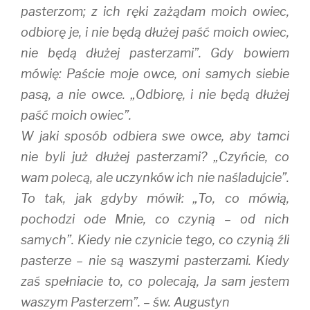
pasterzom; z ich ręki zażądam moich owiec,
odbiorę je, i nie będą dłużej paść moich owiec,
nie będą dłużej pasterzami”. Gdy bowiem
mówię: Paście moje owce, oni samych siebie
pasą, a nie owce. „Odbiorę, i nie będą dłużej
paść moich owiec”.
W jaki sposób odbiera swe owce, aby tamci
nie byli już dłużej pasterzami? „Czyńcie, co
wam polecą, ale uczynków ich nie naśladujcie”.
To tak, jak gdyby mówił: „To, co mówią,
pochodzi ode Mnie, co czynią – od nich
samych”. Kiedy nie czynicie tego, co czynią źli
pasterze – nie są waszymi pasterzami. Kiedy
zaś spełniacie to, co polecają, Ja sam jestem
waszym Pasterzem”. – św. Augustyn