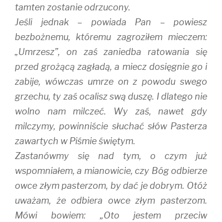
tamten zostanie odrzucony.
Jeśli jednak – powiada Pan – powiesz
bezbożnemu, któremu zagroziłem mieczem:
„Umrzesz”, on zaś zaniedba ratowania się
przed grożącą zagładą, a miecz dosięgnie go i
zabije, wówczas umrze on z powodu swego
grzechu, ty zaś ocalisz swą duszę. I dlatego nie
wolno nam milczeć. Wy zaś, nawet gdy
milczymy, powinniście słuchać słów Pasterza
zawartych w Piśmie świętym.
Zastanówmy się nad tym, o czym już
wspomniałem, a mianowicie, czy Bóg odbierze
owce złym pasterzom, by dać je dobrym. Otóż
uważam, że odbiera owce złym pasterzom.
Mówi bowiem: „Oto jestem przeciw