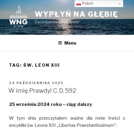
Przeskocz
Polish
do
WYPŁYŃ NA GŁĘBIĘ
treści
Zacznij prawdziwe życie!
Menu
TAG:
ŚW. LEON XIII
OPUBLIKOWANE
24 PAŹDZIERNIKA 2025
W
W imię Prawdy! C. D. 592
25 września 2024 roku – ciąg dalszy
W tym dniu przeczytałem ważne dla mnie treści z
encykliki św. Leona XIII ,,Libertas Praestantissimum”: