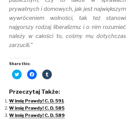
prywatnych i domowych, jak jest największym
wywróceniem wolności, tak też stanowi
najgorszy rodzaj liberalizmu: i o nim rozumieć
należy w całości to, cośmy mu dotychczas
zarzucili.”
Share this:
C
C
C
l
l
l
i
i
i
c
c
c
k
k
k
Przeczytaj Także:
t
t
t
o
o
o
W imię Prawdy! C. D. 591
s
s
s
h
h
h
W imię Prawdy! C. D. 585
a
a
a
r
r
r
W imię Prawdy! C. D. 589
e
e
e
o
o
o
n
n
n
T
F
T
w
a
u