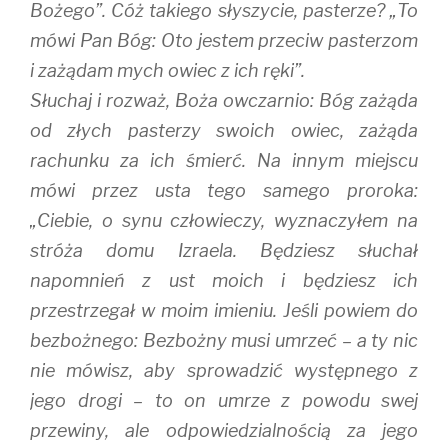
Bożego”. Cóż takiego słyszycie, pasterze? „To
mówi Pan Bóg: Oto jestem przeciw pasterzom
i zażądam mych owiec z ich ręki”.
Słuchaj i rozważ, Boża owczarnio: Bóg zażąda
od złych pasterzy swoich owiec, zażąda
rachunku za ich śmierć. Na innym miejscu
mówi przez usta tego samego proroka:
„Ciebie, o synu człowieczy, wyznaczyłem na
stróża domu Izraela. Będziesz słuchał
napomnień z ust moich i będziesz ich
przestrzegał w moim imieniu. Jeśli powiem do
bezbożnego: Bezbożny musi umrzeć – a ty nic
nie mówisz, aby sprowadzić występnego z
jego drogi – to on umrze z powodu swej
przewiny, ale odpowiedzialnością za jego