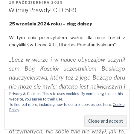
i
c
m
OPUBLIKOWANE
10 PAŹDZIERNIKA 2025
t
e
b
W
t
b
l
W imię Prawdy! C. D. 589
e
o
r
r
o
(
(
k
O
25 września 2024 roku – ciąg dalszy
O
(
p
p
O
e
e
p
n
n
e
s
W tym dniu przeczytałem ważne dla mnie treści z
s
n
i
i
s
n
encykliki św. Leona XIII ,,Libertas Praestantissimum”:
n
i
n
n
n
e
e
n
w
,,Lecz w wierze i w nauce obyczajów uczynił
w
e
w
w
w
i
i
w
n
sam Bóg Kościół uczestnikiem Boskiego
n
i
d
d
n
o
nauczycielstwa, który też z jego Bożego daru
o
d
w
w
o
)
nie może się mylić: dlatego jest największym i
)
w
)
Privacy & Cookies: This site uses cookies. By continuing to use this
najbezpieczniejszym nauczycielem
website, you agree to their use.
śmiertelników i posiada nienaruszalne prawo
To find out more, including how to control cookies, see here:
Cookie
Policy
do wolności nauczania. Rzeczywiście też
Kościół, opierając się na naukach od Boga
otrzymanych, nic sobie tyle nie ważył, jak to,