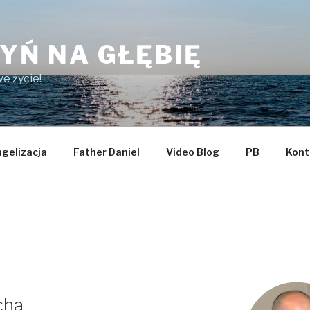
YŃ NA GŁĘBIĘ
e życie!
gelizacja
Father Daniel
Video Blog
PB
Kont
cha