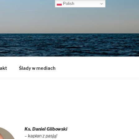
Polish
akt
Ślady w mediach
Ks. Daniel Glibowski
– kapłan z pasją!