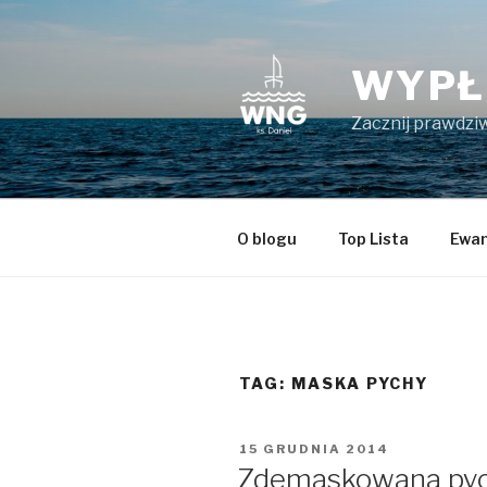
Przeskocz
do
treści
WYPŁ
Zacznij prawdziw
O blogu
Top Lista
Ewan
TAG:
MASKA PYCHY
OPUBLIKOWANE
15 GRUDNIA 2014
W
Zdemaskowana py