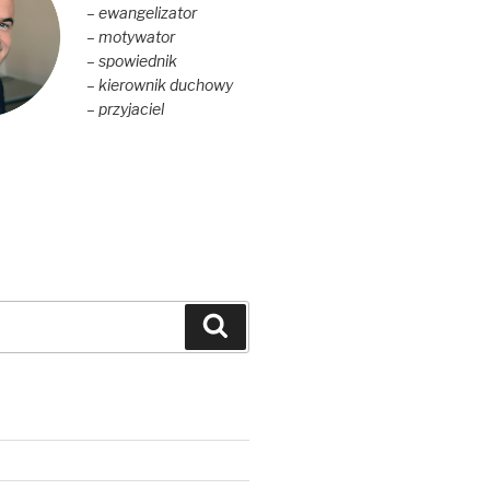
– ewangelizator
– motywator
– spowiednik
– kierownik duchowy
– przyjaciel
Szukaj