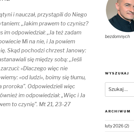
tyni i nauczał, przystąpili do Niego
 pytaniem: „Jakim prawem to czynisz?
zus im odpowiedział: „Ja też zadam
bezdomnych
powiecie Mi na nie, i Ja powiem
ię. Skąd pochodzi chrzest Janowy:
astanawiali się między sobą: „Jeśli
zarzuci: «Dlaczego więc nie
WYSZUKAJ
owiemy: «od ludzi», boimy się tłumu,
Szukaj:
 proroka”. Odpowiedzieli więc
ównież im odpowiedział: „Więc i Ja
em to czynię”. Mt 21, 23-27
ARCHIWUM
luty 2026
(2)