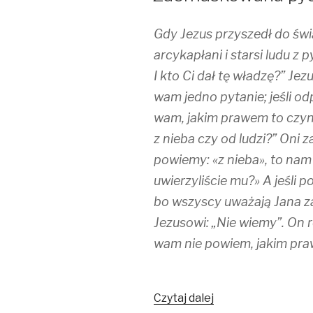
Gdy Jezus przyszedł do świą
arcykapłani i starsi ludu z
I kto Ci dał tę władzę?” Je
wam jedno pytanie; jeśli od
wam, jakim prawem to czyn
z nieba czy od ludzi?” Oni z
powiemy: «z nieba», to nam 
uwierzyliście mu?» A jeśli p
bo wszyscy uważają Jana za
Jezusowi: „Nie wiemy”. On r
wam nie powiem, jakim praw
Czytaj dalej