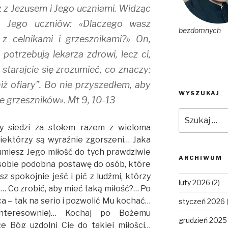
z z Jezusem i Jego uczniami. Widząc
o Jego uczniów: «Dlaczego wasz
bezdomnych
 z celnikami i grzesznikami?» On,
 potrzebują lekarza zdrowi, lecz ci,
i starajcie się zrozumieć, co znaczy:
niż ofiary”. Bo nie przyszedłem, aby
WYSZUKAJ
e grzeszników». Mt 9, 10-13
Szukaj:
y siedzi za stołem razem z wieloma
iektórzy są wyraźnie zgorszeni… Jaka
umiesz Jego miłość do tych prawdziwie
ARCHIWUM
 sobie podobna postawę do osób, które
z spokojnie jeść i pić z ludźmi, którzy
luty 2026
(2)
?… Co zrobić, aby mieć taką miłość?… Po
a – tak na serio i pozwolić Mu kochać…
styczeń 2026
nteresownie)… Kochaj po Bożemu
grudzień 2025
że Bóg uzdolni Cię do takiej miłości…