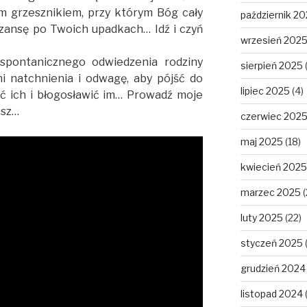
im grzesznikiem, przy którym Bóg cały
październik 2
szansę po Twoich upadkach… Idź i czyń
wrzesień 202
 spontanicznego odwiedzenia rodziny
sierpień 2025
i natchnienia i odwagę, aby pójść do
lipiec 2025
(4)
ać ich i błogosławić im… Prowadź moje
esz…
czerwiec 202
maj 2025
(18)
kwiecień 2025
marzec 2025
(
luty 2025
(22)
styczeń 2025
grudzień 2024
listopad 2024