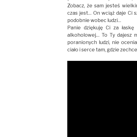
Zobacz, że sam jesteś wielk
czas jest… On wciąż daje Ci 
podobnie wobec ludzi…
Panie dziękuję Ci za łaskę
alkoholowej… To Ty dajesz m
poranionych ludzi, nie oceni
ciało i serce tam, gdzie zechc