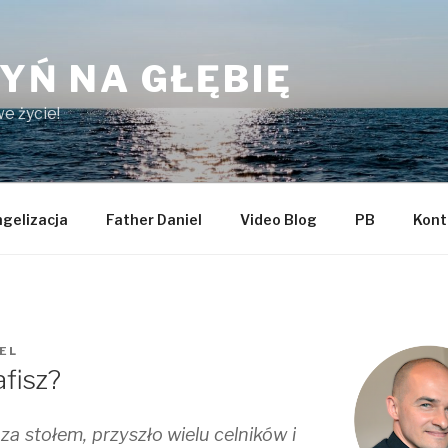
YŃ NA GŁĘBIĘ
e życie!
gelizacja
Father Daniel
Video Blog
PB
Kont
IEL
afisz?
za stołem, przyszło wielu celników i