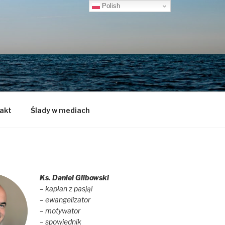
Polish
akt
Ślady w mediach
Ks. Daniel Glibowski
– kapłan z pasją!
– ewangelizator
– motywator
– spowiednik