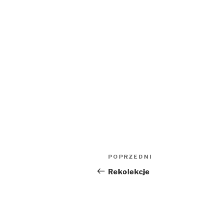
Nawigacja
Poprzedni
POPRZEDNI
wpisu
wpis
Rekolekcje