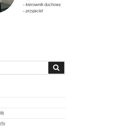
– kierownik duchowy
– przyjaciel
Szukaj
(8)
(5)