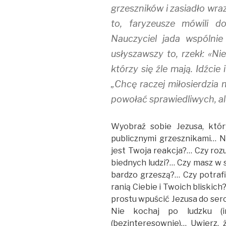
grzeszników i zasiadło wra
to, faryzeusze mówili d
Nauczyciel jada wspólnie
usłyszawszy to, rzekł: «Nie
którzy się źle mają. Idźcie 
„Chcę raczej miłosierdzia 
powołać sprawiedliwych, al
Wyobraź sobie Jezusa, któr
publicznymi grzesznikami… N
jest Twoja reakcja?… Czy roz
biednych ludzi?… Czy masz w
bardzo grzeszą?… Czy potrafis
ranią Ciebie i Twoich bliskich
prostu wpuścić Jezusa do serc
Nie kochaj po ludzku (i
(bezinteresownie)… Uwierz, 