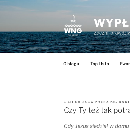
Przeskocz
do
treści
WYPŁ
Zacznij prawdziw
O blogu
Top Lista
Ewan
OPUBLIKOWANE
1 LIPCA 2016
PRZEZ
KS. DAN
W
Czy Ty też tak potr
Gdy Jezus siedział w domu 