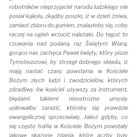
robotników nieprzyjaciel narodu ludzkiego nie
posiał kąkolu, zkądby poszło, iż w dzień żniwa,
zamiast zbioru do gumien, znalazłoby się, coby
raczej na ogień wrzucić należało. Do tegoć to
czuwania nad podaną raz Świętym Wiarą,
gorąco nas zachęca Paweł święty, który pisze
Tymoteuszowi, by strzegł dobrego składu, iż
mają nastać czasy powstania w Kościele
Bożym złych ludzi i zwodzicielów, których
zdradliwy ów kusiciel używszy za instrument,
błędami takiemi nieostrożne umysły
usiłowałby zarazić, któreby się prawdzie
ewangelicznej sprzeciwiały. Jakoż gdyby, co
się często trafia w Kościele Bożym powstały
jakowe skażone zdania, które aczby były