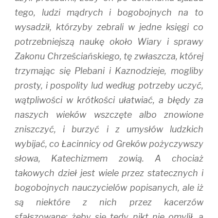
tego, ludzi mądrych i bogobojnych na to
wysadził, którzyby zebrali w jedne księgi co
potrzebniejszą naukę około Wiary i sprawy
Zakonu Chrześciańskiego, tę zwłaszcza, której
trzymając się Plebani i Kaznodzieje, mogliby
prosty, i pospolity lud według potrzeby uczyć,
wątpliwości w krótkości ułatwiać, a błędy za
naszych wieków wszczęte albo znowione
zniszczyć, i burzyć i z umysłów ludzkich
wybijać, co Łacinnicy od Greków pożyczywszy
słowa, Katechizmem zowią. A chociaż
takowych dzieł jest wiele przez statecznych i
bogobojnych nauczycielów popisanych, ale iż
są niektóre z nich przez kacerzów
sfałszowane; żeby się tedy nikt nie omylił, a