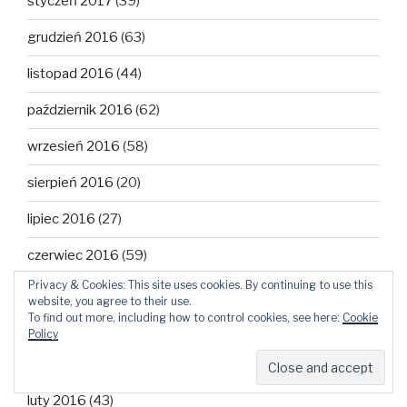
styczeń 2017
(39)
grudzień 2016
(63)
listopad 2016
(44)
październik 2016
(62)
wrzesień 2016
(58)
sierpień 2016
(20)
lipiec 2016
(27)
czerwiec 2016
(59)
Privacy & Cookies: This site uses cookies. By continuing to use this
maj 2016
(61)
website, you agree to their use.
To find out more, including how to control cookies, see here:
Cookie
kwiecień 2016
(57)
Policy
marzec 2016
(54)
luty 2016
(43)