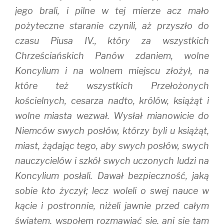
jego brali, i pilne w tej mierze acz mało
pożyteczne staranie czynili, aż przyszło do
czasu Piusa IV., który za wszystkich
Chrześciańskich Panów zdaniem, wolne
Koncylium i na wolnem miejscu złożył, na
które też wszystkich Przełożonych
kościelnych, cesarza nadto, królów, książąt i
wolne miasta wezwał. Wysłał mianowicie do
Niemców swych posłów, którzy byli u książąt,
miast, żądając tego, aby swych posłów, swych
nauczycielów i szkół swych uczonych ludzi na
Koncylium posłali. Dawał bezpieczność, jaką
sobie kto życzył; lecz woleli o swej nauce w
kącie i postronnie, niżeli jawnie przed całym
światem, wspołem rozmawiać się, ani się tam