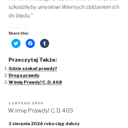
szkodziłyby umysłowi Wiernych zbliżaniem ich
do błędu.”
Share this:
C
C
C
l
l
l
i
i
i
c
c
c
k
k
k
Przeczytaj Także:
t
t
t
o
o
o
Gdzie szukać prawdy?
s
s
s
h
h
h
Droga prawdy
a
a
a
r
r
r
W imię Prawdy! C. D. 468
e
e
e
o
o
o
n
n
n
T
F
T
w
a
u
i
c
m
OPUBLIKOWANE
1 LUTEGO 2025
t
e
b
W
t
b
l
W imię Prawdy! C. D. 469
e
o
r
r
o
(
(
k
O
3 sierpnia 2024 roku ciąg dalszy
O
(
p
p
O
e