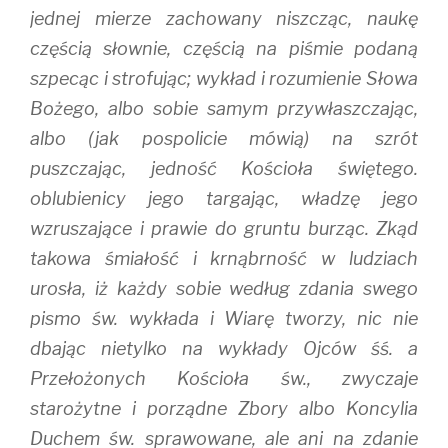
jednej mierze zachowany niszcząc, naukę
częścią słownie, częścią na piśmie podaną
szpecąc i strofując; wykład i rozumienie Słowa
Bożego, albo sobie samym przywłaszczając,
albo (jak pospolicie mówią) na szrót
puszczając, jedność Kościoła świętego.
oblubienicy jego targając, władzę jego
wzruszające i prawie do gruntu burząc. Zkąd
takowa śmiałość i krnąbrność w ludziach
urosła, iż każdy sobie według zdania swego
pismo św. wykłada i Wiarę tworzy, nic nie
dbając nietylko na wykłady Ojców śś. a
Przełożonych Kościoła św., zwyczaje
starożytne i porządne Zbory albo Koncylia
Duchem św. sprawowane, ale ani na zdanie