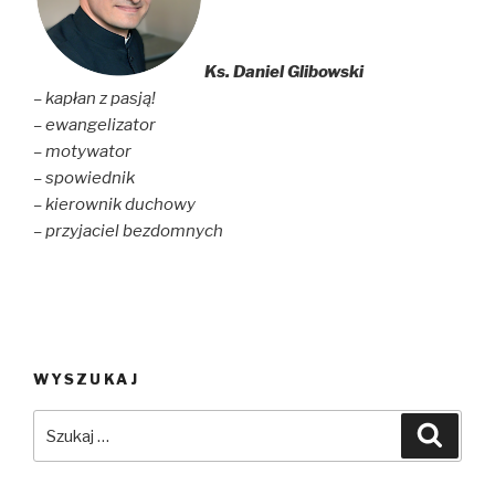
w
w
i
i
w
n
n
i
d
d
n
o
o
d
w
Ks. Daniel Glibowski
w
o
)
)
w
– kapłan z pasją!
)
– ewangelizator
– motywator
– spowiednik
– kierownik duchowy
– przyjaciel bezdomnych
WYSZUKAJ
Szukaj:
Szuka