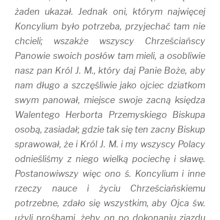
żaden ukazał. Jednak oni, którym najwięcej
Koncylium było potrzeba, przyjechać tam nie
chcieli; wszakże wszyscy Chrześciańscy
Panowie swoich posłów tam mieli, a osobliwie
nasz pan Król J. M., który daj Panie Boże, aby
nam długo a szczęśliwie jako ojciec dziatkom
swym panował, miejsce swoje zacną księdza
Walentego Herborta Przemyskiego Biskupa
osobą, zasiadał; gdzie tak się ten zacny Biskup
sprawował, że i Król J. M. i my wszyscy Polacy
odnieśliśmy z niego wielką pociechę i sławę.
Postanowiwszy więc ono ś. Koncylium i inne
rzeczy nauce i życiu Chrześciańskiemu
potrzebne, zdało się wszystkim, aby Ojca św.
użyli prośbami, żeby on po dokonaniu zjazdu