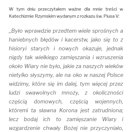
e
p
n
n
e
s
W tym dniu przeczytałem ważne dla mnie treści w
s
n
i
i
s
n
Katechizmie Rzymskim wydanym z rozkazu św. Piusa V:
n
i
n
n
n
e
e
n
w
,,Było wprawdzie przedtem wiele sprośnych a
w
e
w
w
w
i
i
w
n
haniebnych błędów i kacerstw, jako się to z
n
i
d
d
n
o
hisioryi starych i nowych okazuje, jednak
o
d
w
w
o
)
nigdy tak wielkiego zamięszania i wzruszenia
)
w
)
około Wiary nie było, jakie za naszych wieków
nietylko słyszymy, ale na oko w naszej Polsce
widzimy, które się im dalej, tym więcej przez
ludzi swawolnych mnoży, z okoliczności
częścią domowych, częścią wojennych,
któremi ta sławna Korona jest zatrudniona;
lecz bodaj ich to zamięszanie Wiary i
wzgardzenie chwały Bożej nie przyczyniało,