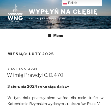
Przeskocz
Polish
do
WYPŁYŃ NA GŁĘBIĘ
treści
Zacznij prawdziwe życie!
Menu
MIESIĄC:
LUTY 2025
OPUBLIKOWANE
2 LUTEGO 2025
W
W imię Prawdy! C. D. 470
3 sierpnia 2024 roku ciąg dalszy
W tym dniu przeczytałem ważne dla mnie treści w
Katechizmie Rzymskim wydanym z rozkazu św. Piusa V: