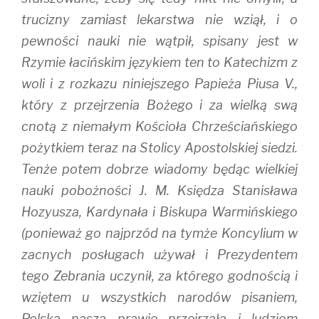
trucizny zamiast lekarstwa nie wziął, i o
pewności nauki nie wątpił, spisany jest w
Rzymie łacińskim językiem ten to Katechizm z
woli i z rozkazu niniejszego Papieża Piusa V.,
który z przejrzenia Bożego i za wielką swą
cnotą z niemałym Kościoła Chrześciańskiego
pożytkiem teraz na Stolicy Apostolskiej siedzi.
Tenże potem dobrze wiadomy będąc wielkiej
nauki pobożności J. M. Księdza Stanisława
Hozyusza, Kardynała i Biskupa Warmińskiego
(ponieważ go najprzód na tymże Koncylium w
zacnych posługach używał i Prezydentem
tego Zebrania uczynił, za którego godnością i
wziętem u wszystkich narodów pisaniem,
Polska nasza prawie przejrzała i ludziom