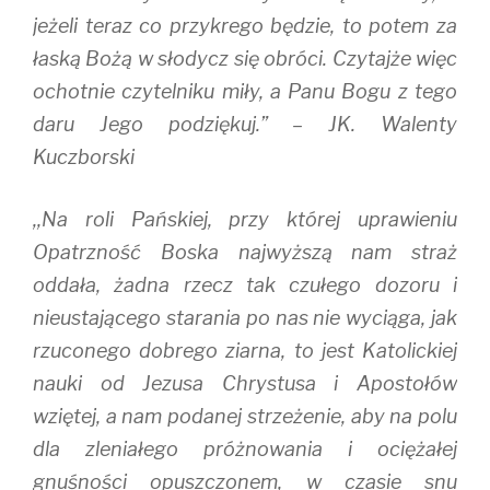
jeżeli teraz co przykrego będzie, to potem za
łaską Bożą w słodycz się obróci. Czytajże więc
ochotnie czytelniku miły, a Panu Bogu z tego
daru Jego podziękuj.” – JK. Walenty
Kuczborski
,,Na roli Pańskiej, przy której uprawieniu
Opatrzność Boska najwyższą nam straż
oddała, żadna rzecz tak czułego dozoru i
nieustającego starania po nas nie wyciąga, jak
rzuconego dobrego ziarna, to jest Katolickiej
nauki od Jezusa Chrystusa i Apostołów
wziętej, a nam podanej strzeżenie, aby na polu
dla zleniałego próżnowania i ociężałej
gnuśności opuszczonem, w czasie snu