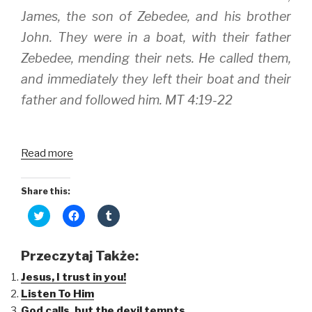
James, the son of Zebedee, and his brother
John. They were in a boat, with their father
Zebedee, mending their nets. He called them,
and immediately they left their boat and their
father and followed him. MT 4:19-22
Read more
Share this:
C
C
C
l
l
l
i
i
i
c
c
c
k
k
k
Przeczytaj Także:
t
t
t
o
o
o
Jesus, I trust in you!
s
s
s
h
h
h
Listen To Him
a
a
a
r
r
r
God calls, but the devil tempts