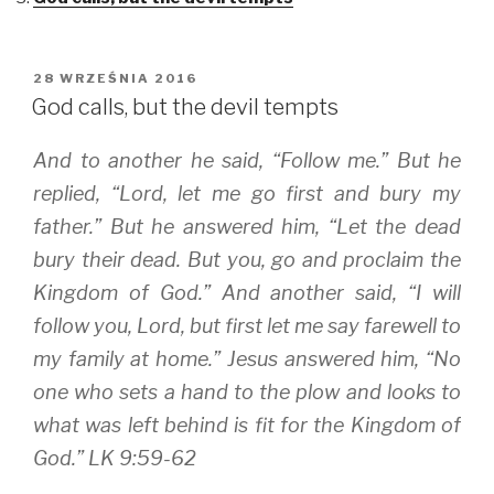
e
e
e
o
o
o
n
n
n
T
F
T
w
a
u
i
c
m
OPUBLIKOWANE
28 WRZEŚNIA 2016
t
e
b
W
t
b
l
God calls, but the devil tempts
e
o
r
r
o
(
(
k
O
And to another he said, “Follow me.” But he
O
(
p
p
O
e
e
p
n
replied, “Lord, let me go first and bury my
n
e
s
s
n
i
father.” But he answered him, “Let the dead
i
s
n
n
i
n
bury their dead. But you, go and proclaim the
n
n
e
e
n
w
w
e
w
Kingdom of God.” And another said, “I will
w
w
i
i
w
n
follow you, Lord, but first let me say farewell to
n
i
d
d
n
o
my family at home.” Jesus answered him, “No
o
d
w
w
o
)
)
w
one who sets a hand to the plow and looks to
)
what was left behind is fit for the Kingdom of
God.” LK 9:59-62