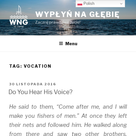
Przeskocz
Polish
do
WYPŁYŃ NA GŁĘBIĘ
treści
Zacznij prawdziwe życie!
Menu
TAG:
VOCATION
OPUBLIKOWANE
30 LISTOPADA 2016
W
Do You Hear His Voice?
He said to them, “Come after me, and I will
make you fishers of men.” At once they left
their nets and followed him. He walked along
from there and saw two other brothers,