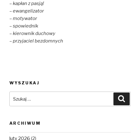
e
n
w
– kapłan z pasją!
w
e
w
– ewangelizator
w
w
i
i
w
n
– motywator
n
i
d
d
n
o
– spowiednik
o
d
w
w
o
)
– kierownik duchowy
)
w
)
– przyjaciel bezdomnych
WYSZUKAJ
Szukaj:
Szuka
ARCHIWUM
luty 2026
(2)