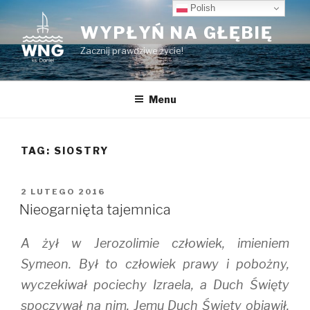
Przeskocz
Polish
do
WYPŁYŃ NA GŁĘBIĘ
treści
Zacznij prawdziwe życie!
Menu
TAG:
SIOSTRY
OPUBLIKOWANE
2 LUTEGO 2016
W
Nieogarnięta tajemnica
A żył w Jerozolimie człowiek, imieniem
Symeon. Był to człowiek prawy i pobożny,
wyczekiwał pociechy Izraela, a Duch Święty
spoczywał na nim. Jemu Duch Święty objawił,