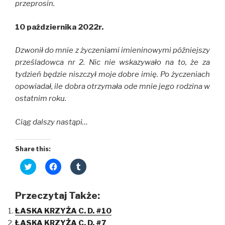
przeprosin.
10 października 2022r.
Dzwonił do mnie z życzeniami imieninowymi późniejszy
prześladowca nr 2. Nic nie wskazywało na to, że za
tydzień będzie niszczył moje dobre imię. Po życzeniach
opowiadał, ile dobra otrzymała ode mnie jego rodzina w
ostatnim roku.
Ciąg dalszy nastąpi…
Share this:
C
C
C
l
l
l
i
i
i
c
c
c
k
k
k
Przeczytaj Także:
t
t
t
o
o
o
ŁASKA KRZYŻA C. D. #10
s
s
s
h
h
h
ŁASKA KRZYŻA C. D. #7
a
a
a