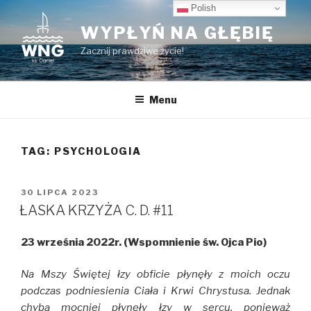
Przeskocz
Polish
do
WYPŁYŃ NA GŁĘBIĘ
treści
Zacznij prawdziwe życie!
Menu
TAG:
PSYCHOLOGIA
OPUBLIKOWANE
30 LIPCA 2023
W
ŁASKA KRZYŻA C. D. #11
23 września 2022r. (Wspomnienie św. Ojca Pio)
Na Mszy Świętej łzy obficie płynęły z moich oczu
podczas podniesienia Ciała i Krwi Chrystusa. Jednak
chyba mocniej płynęły łzy w sercu, ponieważ