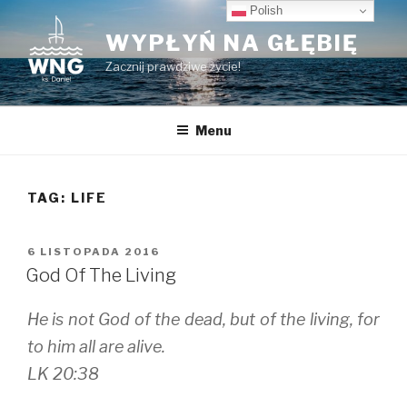
Przeskocz
Polish
do
WYPŁYŃ NA GŁĘBIĘ
treści
Zacznij prawdziwe życie!
Menu
TAG:
LIFE
OPUBLIKOWANE
6 LISTOPADA 2016
W
God Of The Living
He is not God of the dead, but of the living, for
to him all are alive.
LK 20:38