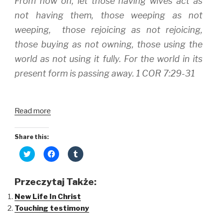
From now on, let those having wives act as
n
e
s
s
n
i
not having them, those weeping as not
i
s
n
n
i
n
weeping, those rejoicing as not rejoicing,
n
n
e
e
n
w
w
e
w
those buying as not owning, those using the
w
w
i
i
w
n
world as not using it fully. For the world in its
n
i
d
d
n
o
present form is passing away. 1 COR 7:29-31
o
d
w
w
o
)
)
w
)
Read more
Share this:
C
C
C
l
l
l
i
i
i
c
c
c
k
k
k
Przeczytaj Także:
t
t
t
o
o
o
New Life In Christ
s
s
s
h
h
h
Touching testimony
a
a
a
r
r
r