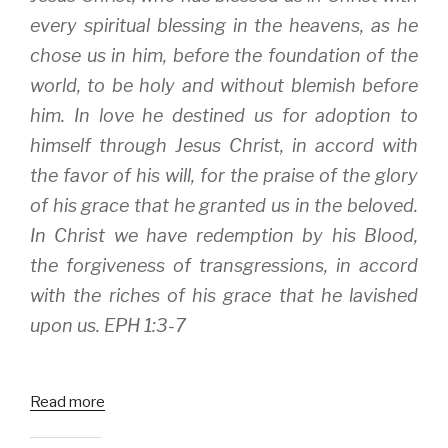
n
e
s
s
n
i
every spiritual blessing in the heavens, as he
i
s
n
n
i
n
chose us in him, before the foundation of the
n
n
e
e
n
w
w
e
w
world, to be holy and without blemish before
w
w
i
i
w
n
him. In love he destined us for adoption to
n
i
d
d
n
o
himself through Jesus Christ, in accord with
o
d
w
w
o
)
)
w
the favor of his will, for the praise of the glory
)
of his grace that he granted us in the beloved.
In Christ we have redemption by his Blood,
the forgiveness of transgressions, in accord
with the riches of his grace that he lavished
upon us. EPH 1:3-7
Read more