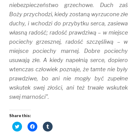
niebezpieczeństwo grzechowe. Duch zaś
Boży przychodzi, kiedy zostaną wyrzucone złe
duchy, i wchodzi do przybytku serca, zasiewa
własną radość; radość prawdziwą – w miejsce
pociechy grzesznej, radość szczęśliwą – w
miejsce pociechy marnej. Dobre pociechy
usuwają złe. A kiedy napełnią serce, dopiero
wtenczas człowiek poznaje, że tamte nie były
prawdziwe, bo ani nie mogły być zupełne
wskutek swej złości, ani też trwałe wskutek
swej marności”.
Share this:
C
C
C
l
l
l
i
i
i