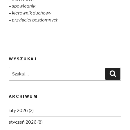
n
i
d
d
n
o
– spowiednik
o
d
w
w
o
)
– kierownik duchowy
)
w
)
– przyjaciel bezdomnych
WYSZUKAJ
Szukaj:
Szuka
ARCHIWUM
luty 2026
(2)
styczeń 2026
(8)