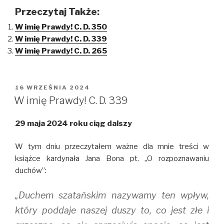
c
c
c
k
k
k
Przeczytaj Także:
t
t
t
o
o
o
W imię Prawdy! C. D. 350
s
s
s
h
h
h
W imię Prawdy! C. D. 339
a
a
a
r
r
r
W imię Prawdy! C. D. 265
e
e
e
o
o
o
n
n
n
T
F
T
w
a
u
i
c
m
OPUBLIKOWANE
16 WRZEŚNIA 2024
t
e
b
W
t
b
l
W imię Prawdy! C. D. 339
e
o
r
r
o
(
(
k
O
29 maja 2024 roku ciąg dalszy
O
(
p
p
O
e
e
p
n
n
e
s
W tym dniu przeczytałem ważne dla mnie treści w
s
n
i
i
s
n
książce kardynała Jana Bona pt. ,,O rozpoznawaniu
n
i
n
n
n
e
duchów”:
e
n
w
w
e
w
w
w
i
„Duchem szatańskim nazywamy ten wpływ,
i
w
n
n
i
d
d
n
o
który poddaje naszej duszy to, co jest złe i
o
d
w
w
o
)