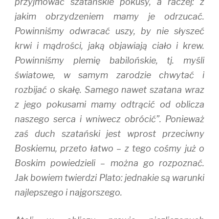
przyjmować szatańskie pokusy, a raczej: z
jakim obrzydzeniem mamy je odrzucać.
Powinniśmy odwracać uszy, by nie słyszeć
krwi i mądrości, jaką objawiają ciało i krew.
Powinniśmy plemię babilońskie, tj. myśli
światowe, w samym zarodzie chwytać i
rozbijać o skałę. Samego nawet szatana wraz
z jego pokusami mamy odtrącić od oblicza
naszego serca i wniwecz obrócić”. Ponieważ
zaś duch szatański jest wprost przeciwny
Boskiemu, przeto łatwo – z tego cośmy już o
Boskim powiedzieli – można go rozpoznać.
Jak bowiem twierdzi Plato: jednakie są warunki
najlepszego i najgorszego.