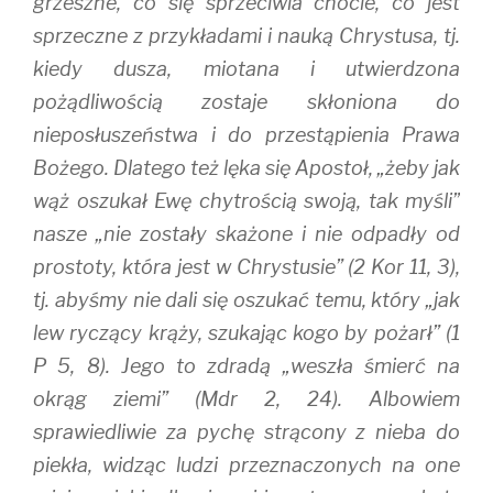
grzeszne, co się sprzeciwia cnocie, co jest
)
w
)
sprzeczne z przykładami i nauką Chrystusa, tj.
kiedy dusza, miotana i utwierdzona
pożądliwością zostaje skłoniona do
nieposłuszeństwa i do przestąpienia Prawa
Bożego. Dlatego też lęka się Apostoł, „żeby jak
wąż oszukał Ewę chytrością swoją, tak myśli”
nasze „nie zostały skażone i nie odpadły od
prostoty, która jest w Chrystusie” (2 Kor 11, 3),
tj. abyśmy nie dali się oszukać temu, który „jak
lew ryczący krąży, szukając kogo by pożarł” (1
P 5, 8). Jego to zdradą „weszła śmierć na
okrąg ziemi” (Mdr 2, 24). Albowiem
sprawiedliwie za pychę strącony z nieba do
piekła, widząc ludzi przeznaczonych na one