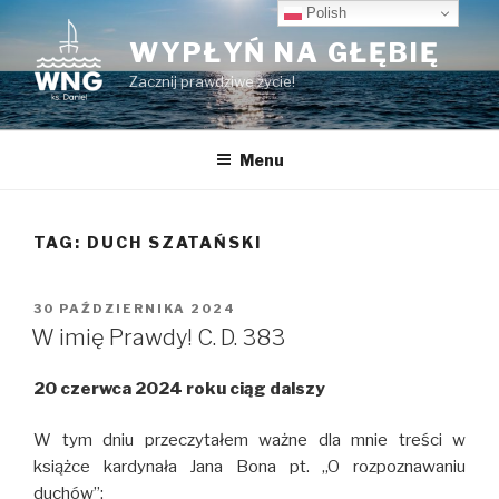
Przeskocz
Polish
do
WYPŁYŃ NA GŁĘBIĘ
treści
Zacznij prawdziwe życie!
Menu
TAG:
DUCH SZATAŃSKI
OPUBLIKOWANE
30 PAŹDZIERNIKA 2024
W
W imię Prawdy! C. D. 383
20 czerwca 2024 roku ciąg dalszy
W tym dniu przeczytałem ważne dla mnie treści w
książce kardynała Jana Bona pt. ,,O rozpoznawaniu
duchów”: