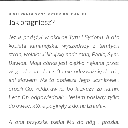
OPUBLIKOWANE
4 SIERPNIA 2021
PRZEZ
KS. DANIEL
W
Jak pragniesz?
Jezus podążył w okolice Tyru i Sydonu. A oto
kobieta kananejska, wyszedłszy z tamtych
stron, wołała: «Ulituj się nade mną, Panie, Synu
Dawida! Moja córka jest ciężko nękana przez
złego ducha». Lecz On nie odezwał się do niej
ani słowem. Na to podeszli Jego uczniowie i
prosili Go: «Odpraw ją, bo krzyczy za nami».
Lecz On odpowiedział: «Jestem posłany tylko
do owiec, które poginęły z domu Izraela».
A ona przyszła, padła Mu do nóg i prosiła: