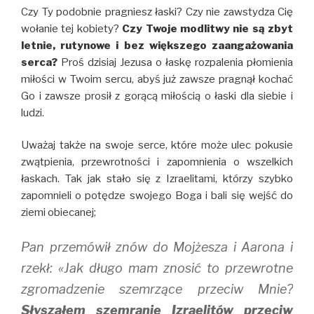
Czy Ty podobnie pragniesz łaski? Czy nie zawstydza Cię
wołanie tej kobiety?
Czy Twoje modlitwy nie są zbyt
letnie, rutynowe i bez większego zaangażowania
serca?
Proś dzisiaj Jezusa o łaskę rozpalenia płomienia
miłości w Twoim sercu, abyś już zawsze pragnął kochać
Go i zawsze prosił z gorącą miłością o łaski dla siebie i
ludzi.
Uważaj także na swoje serce, które może ulec pokusie
zwątpienia, przewrotności i zapomnienia o wszelkich
łaskach. Tak jak stało się z Izraelitami, którzy szybko
zapomnieli o potędze swojego Boga i bali się wejść do
ziemi obiecanej;
Pan przemówił znów do Mojżesza i Aarona i
rzekł: «Jak długo mam znosić to przewrotne
zgromadzenie szemrzące przeciw Mnie?
Słyszałem szemranie Izraelitów przeciw