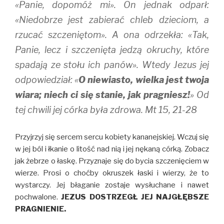
«Panie, dopomóż mi». On jednak odparł:
«Niedobrze jest zabierać chleb dzieciom, a
rzucać szczeniętom». A ona odrzekła: «Tak,
Panie, lecz i szczenięta jedzą okruchy, które
spadają ze stołu ich panów». Wtedy Jezus jej
odpowiedział: «
O niewiasto, wielka jest twoja
wiara; niech ci się stanie, jak pragniesz!
» Od
tej chwili jej córka była zdrowa. Mt 15, 21-28
Przyjrzyj się sercem sercu kobiety kananejskiej. Wczuj się
w jej ból i łkanie o litość nad nią i jej nękaną córką. Zobacz
jak żebrze o łaskę. Przyznaje się do bycia szczenięciem w
wierze. Prosi o choćby okruszek łaski i wierzy, że to
wystarczy. Jej błaganie zostaje wysłuchane i nawet
pochwalone.
JEZUS DOSTRZEGŁ JEJ NAJGŁĘBSZE
PRAGNIENIE.