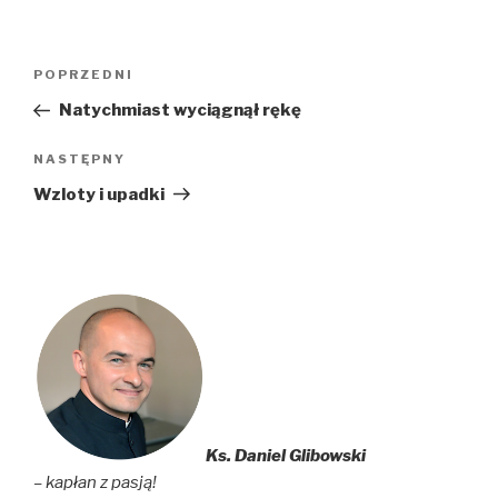
Nawigacja
Poprzedni
POPRZEDNI
wpisu
wpis
Natychmiast wyciągnął rękę
Następny
NASTĘPNY
wpis
Wzloty i upadki
Ks. Daniel Glibowski
– kapłan z pasją!