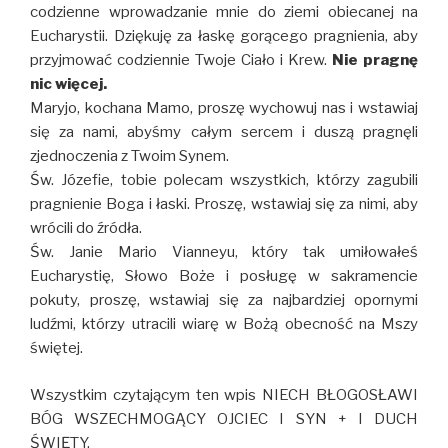
codzienne wprowadzanie mnie do ziemi obiecanej na
Eucharystii. Dziękuję za łaskę gorącego pragnienia, aby
przyjmować codziennie Twoje Ciało i Krew.
Nie pragnę
nic więcej.
Maryjo, kochana Mamo, proszę wychowuj nas i wstawiaj
się za nami, abyśmy całym sercem i duszą pragnęli
zjednoczenia z Twoim Synem.
Św. Józefie, tobie polecam wszystkich, którzy zagubili
pragnienie Boga i łaski. Proszę, wstawiaj się za nimi, aby
wrócili do źródła.
Św. Janie Mario Vianneyu, który tak umiłowałeś
Eucharystię, Słowo Boże i posługę w sakramencie
pokuty, proszę, wstawiaj się za najbardziej opornymi
ludźmi, którzy utracili wiarę w Bożą obecność na Mszy
świętej.
Wszystkim czytającym ten wpis NIECH BŁOGOSŁAWI
BÓG WSZECHMOGĄCY OJCIEC I SYN + I DUCH
ŚWIĘTY.