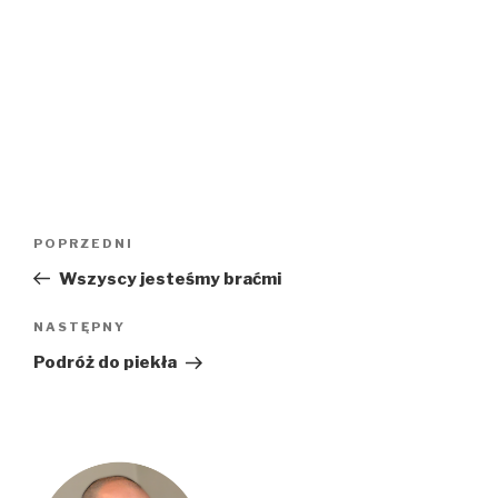
Nawigacja
Poprzedni
POPRZEDNI
wpisu
wpis
Wszyscy jesteśmy braćmi
Następny
NASTĘPNY
wpis
Podróż do piekła