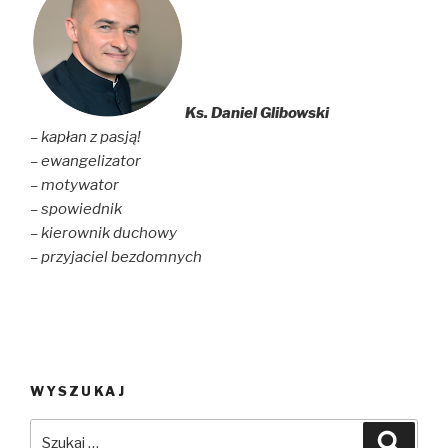
Ks. Daniel Glibowski
– kapłan z pasją!
– ewangelizator
– motywator
– spowiednik
– kierownik duchowy
– przyjaciel bezdomnych
WYSZUKAJ
Szukaj:
Szuka