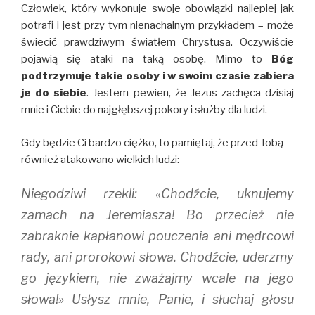
Człowiek, który wykonuje swoje obowiązki najlepiej jak
potrafi i jest przy tym nienachalnym przykładem – może
świecić prawdziwym światłem Chrystusa. Oczywiście
pojawią się ataki na taką osobę. Mimo to
Bóg
podtrzymuje takie osoby i w swoim czasie zabiera
je do siebie
. Jestem pewien, że Jezus zachęca dzisiaj
mnie i Ciebie do najgłębszej pokory i służby dla ludzi.
Gdy będzie Ci bardzo ciężko, to pamiętaj, że przed Tobą
również atakowano wielkich ludzi:
Niegodziwi rzekli: «Chodźcie, uknujemy
zamach na Jeremiasza! Bo przecież nie
zabraknie kapłanowi pouczenia ani mędrcowi
rady, ani prorokowi słowa. Chodźcie, uderzmy
go językiem, nie zważajmy wcale na jego
słowa!» Usłysz mnie, Panie, i słuchaj głosu