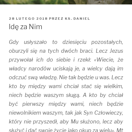
OPUBLIKOWANE
28 LUTEGO 2018
PRZEZ
KS. DANIEL
W
Idę za Nim
Gdy usłyszało to dziesięciu pozostałych,
oburzyli się na tych dwóch braci. Lecz Jezus
przywołał ich do siebie i rzekł: «Wiecie, że
władcy narodów uciskają je, a wielcy dają im
odczuć swą władzę. Nie tak będzie u was. Lecz
kto by między wami chciał stać się wielkim,
niech będzie waszym sługą. A kto by chciał
być pierwszy między wami, niech będzie
niewolnikiem waszym, tak jak Syn Człowieczy,
który nie przyszedł, aby Mu służono, lecz aby
służyć i dać swoje życie jako okup za wielu». Mt