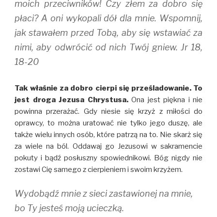
moich przeciwników! Czy złem za dobro się
płaci? A oni wykopali dół dla mnie. Wspomnij,
jak stawałem przed Tobą, aby się wstawiać za
nimi, aby odwrócić od nich Twój gniew. Jr 18,
18-20
Tak właśnie za dobro cierpi się prześladowanie. To
jest droga Jezusa Chrystusa.
Ona jest piękna i nie
powinna przerażać. Gdy niesie się krzyż z miłości do
oprawcy, to można uratować nie tylko jego duszę, ale
także wielu innych osób, które patrzą na to. Nie skarż się
za wiele na ból. Oddawaj go Jezusowi w sakramencie
pokuty i bądź posłuszny spowiednikowi. Bóg nigdy nie
zostawi Cię samego z cierpieniem i swoim krzyżem.
Wydobądź mnie z sieci zastawionej na mnie,
bo Ty jesteś moją ucieczką.